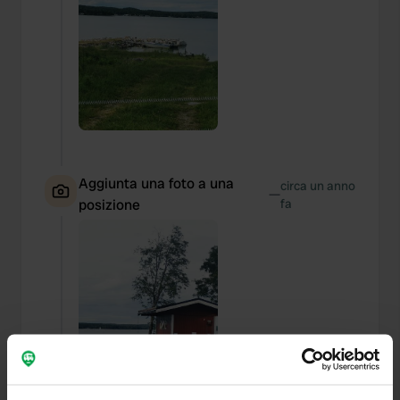
Aggiunta una foto a una
circa un anno
—
posizione
fa