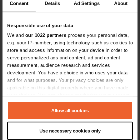
Consent
Details
Ad Settings
About
Responsible use of your data
Aggiunta una foto a una
We and
our 1022 partners
process your personal data,
circa un anno
—
posizione
fa
e.g. your IP-number, using technology such as cookies to
store and access information on your device in order to
serve personalized ads and content, ad and content
measurement, audience research and services
development. You have a choice in who uses your data
and for what purposes. Your privacy choices are only
applicable on this digital property where you have made
your choices. You can change or withdraw your consent
any time from the Cookie Declaration or by clicking on
the Privacy trigger icon.
Allow all cookies
If you allow, we would also like to:
Use necessary cookies only
Collect information about your geographical location