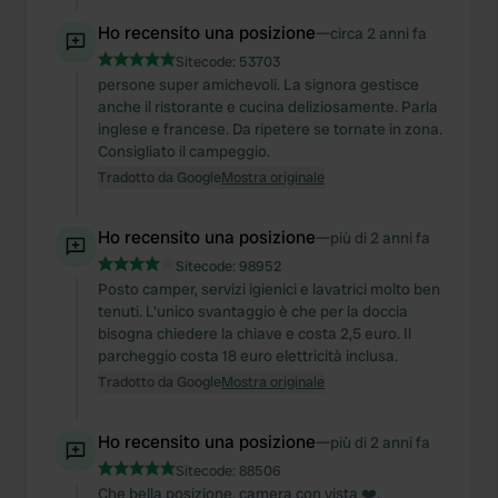
Ho recensito una posizione
—
circa 2 anni fa
Sitecode:
53703
persone super amichevoli. La signora gestisce
anche il ristorante e cucina deliziosamente. Parla
inglese e francese. Da ripetere se tornate in zona.
Consigliato il campeggio.
Tradotto da Google
Mostra originale
Ho recensito una posizione
—
più di 2 anni fa
Sitecode:
98952
Posto camper, servizi igienici e lavatrici molto ben
tenuti. L'unico svantaggio è che per la doccia
bisogna chiedere la chiave e costa 2,5 euro. Il
parcheggio costa 18 euro elettricità inclusa.
Tradotto da Google
Mostra originale
Ho recensito una posizione
—
più di 2 anni fa
Sitecode:
88506
Che bella posizione, camera con vista ❤️.