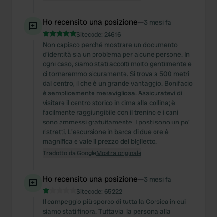
Ho recensito una posizione
—
3 mesi fa
Sitecode:
24616
Non capisco perché mostrare un documento
d'identità sia un problema per alcune persone. In
ogni caso, siamo stati accolti molto gentilmente e
ci torneremmo sicuramente. Si trova a 500 metri
dal centro, il che è un grande vantaggio. Bonifacio
è semplicemente meravigliosa. Assicuratevi di
visitare il centro storico in cima alla collina; è
facilmente raggiungibile con il trenino e i cani
sono ammessi gratuitamente. I posti sono un po'
ristretti. L'escursione in barca di due ore è
magnifica e vale il prezzo del biglietto.
Tradotto da Google
Mostra originale
Ho recensito una posizione
—
3 mesi fa
Sitecode:
65222
Il campeggio più sporco di tutta la Corsica in cui
siamo stati finora. Tuttavia, la persona alla