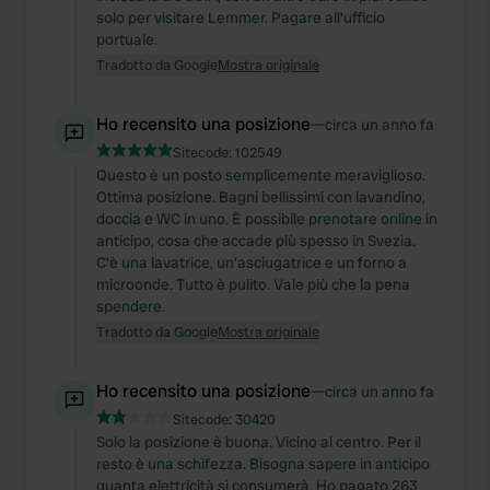
solo per visitare Lemmer. Pagare all'ufficio
portuale.
Tradotto da Google
Mostra originale
Ho recensito una posizione
—
circa un anno fa
Sitecode:
102549
Questo è un posto semplicemente meraviglioso.
Ottima posizione. Bagni bellissimi con lavandino,
doccia e WC in uno. È possibile prenotare online in
anticipo, cosa che accade più spesso in Svezia.
C'è una lavatrice, un'asciugatrice e un forno a
microonde. Tutto è pulito. Vale più che la pena
spendere.
Tradotto da Google
Mostra originale
Ho recensito una posizione
—
circa un anno fa
Sitecode:
30420
Solo la posizione è buona. Vicino al centro. Per il
resto è una schifezza. Bisogna sapere in anticipo
quanta elettricità si consumerà. Ho pagato 263