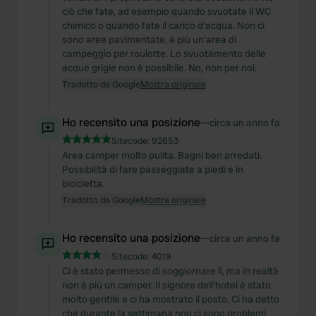
ciò che fate, ad esempio quando svuotate il WC
chimico o quando fate il carico d'acqua. Non ci
sono aree pavimentate, è più un'area di
campeggio per roulotte. Lo svuotamento delle
acque grigie non è possibile. No, non per noi.
Tradotto da Google
Mostra originale
Ho recensito una posizione
—
circa un anno fa
Sitecode:
92653
Area camper molto pulita. Bagni ben arredati.
Possibilità di fare passeggiate a piedi e in
bicicletta.
Tradotto da Google
Mostra originale
Ho recensito una posizione
—
circa un anno fa
Sitecode:
4019
Ci è stato permesso di soggiornare lì, ma in realtà
non è più un camper. Il signore dell'hotel è stato
molto gentile e ci ha mostrato il posto. Ci ha detto
che durante la settimana non ci sono problemi,