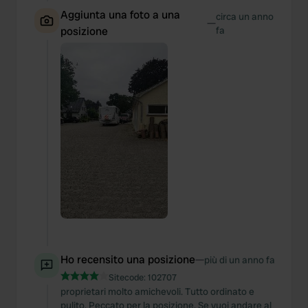
Aggiunta una foto a una
circa un anno
—
posizione
fa
Ho recensito una posizione
—
più di un anno fa
Sitecode:
102707
proprietari molto amichevoli. Tutto ordinato e
pulito. Peccato per la posizione. Se vuoi andare al