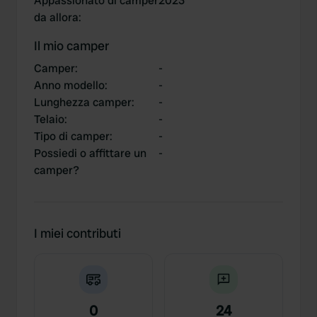
Appassionato di camper
2023
da allora
:
Il mio camper
Camper
:
-
Anno modello
:
-
Lunghezza camper
:
-
Telaio
:
-
Tipo di camper
:
-
Possiedi o affittare un
-
camper?
I miei contributi
0
24