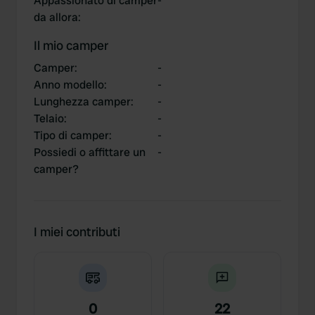
Appassionato di camper
-
da allora
:
Il mio camper
Camper
:
-
Anno modello
:
-
Lunghezza camper
:
-
Telaio
:
-
Tipo di camper
:
-
Possiedi o affittare un
-
camper?
I miei contributi
0
22