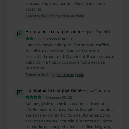
con servizi igienici moderni. Qualità dei prezzi
costante.
Tradotto da Google
Mostra originale
Ho recensito una posizione
—
quasi 7 anni fa
Sitecode:
41369
Lungo la strada principale. Disturbo del traffico.
No toilette / doccia no. A breve distanza in
bicicletta dal centro di Maastricht. Buon trasporto
pubblico, ma troppo costoso € 16,00 esclusa
l'elettricità.
Tradotto da Google
Mostra originale
Ho recensito una posizione
—
circa 7 anni fa
Sitecode:
29103
Campeggio in una bella posizione, adiacente a
più. Buone strutture sanitarie. Gratuito in autobus
per il villaggio e ritorno. Non è tutto organizzato
così strettamente in termini di altezza ecc. Notte
tranquilla, nessun problema di traffico. Negozio,