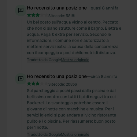
Ho recensito una posizione
—
quasi 8 anni fa
Sitecode:
58181
Un bel posto sull'acqua vicino al centro. Peccato
che non ci siano strutture come il bagno. Elettra e
acqua. Paga € extra per servizio. Secondo le
informazioni, il comune non è autorizzato a
mettere servizi extra, a causa della concorrenza
con il campeggio a pochi chilometri di distanza.
Tradotto da Google
Mostra originale
Ho recensito una posizione
—
circa 8 anni fa
Sitecode:
20836
Sul parcheggio a pochi passi dalla piscina e dal
bellissimo centro con tutti i tipi di negozi tra cui
Backerei. Lo svantaggio potrebbe essere il
giovane di notte con macchine e musica. Per i
servizi igienici si può andare al vicino ristorante
pulito e / o piscina. Per riassumere: buon posto
per 1 notte.
Tradotto da Google
Mostra originale