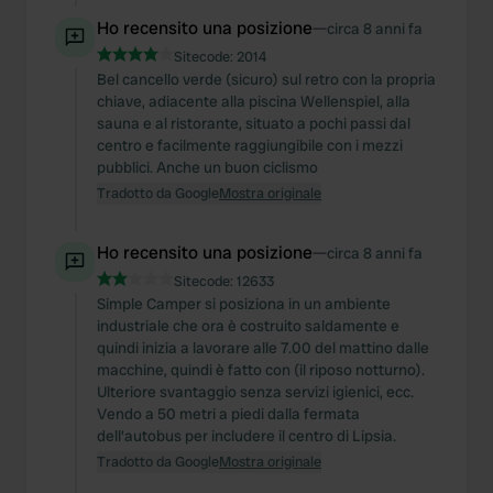
Ho recensito una posizione
—
circa 8 anni fa
Sitecode:
2014
Bel cancello verde (sicuro) sul retro con la propria
chiave, adiacente alla piscina Wellenspiel, alla
sauna e al ristorante, situato a pochi passi dal
centro e facilmente raggiungibile con i mezzi
pubblici. Anche un buon ciclismo
Tradotto da Google
Mostra originale
Ho recensito una posizione
—
circa 8 anni fa
Sitecode:
12633
Simple Camper si posiziona in un ambiente
industriale che ora è costruito saldamente e
quindi inizia a lavorare alle 7.00 del mattino dalle
macchine, quindi è fatto con (il riposo notturno).
Ulteriore svantaggio senza servizi igienici, ecc.
Vendo a 50 metri a piedi dalla fermata
dell'autobus per includere il centro di Lipsia.
Tradotto da Google
Mostra originale