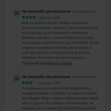
Ho recensito una posizione
—
circa 8 anni fa
Sitecode:
2438
Bella posizione camper sul lago con buone
strutture anche per i bambini. Gioca attrezzature,
scivoli al lago, buon ristorante e distanza in
bicicletta dal centro e molte belle piste ciclabili.
Devi pagare separatamente per l'elettricità € 3,00
al giorno e acquistare monete per la doccia, €
2,00 per moneta. In sintesi, un must. Piccolo
olandese. Può essere positivo o negativo
Tradotto da Google
Mostra originale
Ho recensito una posizione
—
circa 8 anni fa
Sitecode:
3732
A Gasthaus, dove si può anche soggiornare e
mangiare camper circondato da alberi nel centro
del villaggio. Neat. 1 bagno e doccia aperta. Ideale
per 1 o 2 giorni. Puoi andare a Finsterwalde, ad
esempio, con un treno attraverso Natuurgebied.