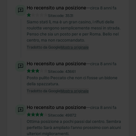
Ho recensito una posizione
—
circa 8 anni fa
Sitecode:
3531
Siamo stati lì, ma è un gran casino, i rifiuti delle
roulotte vengono semplicemente messi in strada.
Penso che sia un posto per e per Roma. Bello nel
centro, ma non raccomandato.
Tradotto da Google
Mostra originale
Ho recensito una posizione
—
circa 8 anni fa
Sitecode:
43661
Posto pulito Peccato che non ci fosse un bidone
della spazzatura.
Tradotto da Google
Mostra originale
Ho recensito una posizione
—
circa 8 anni fa
Sitecode:
49872
Ottima posizione a pochi passi dal centro. Sembra
perfetto Sarà ampliato l'anno prossimo con alcuni
ulteriori miglioramenti.