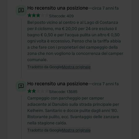
Ho recensito una posizione
—
circa 7 anni fa
Sitecode:
409
Bel posto vicino al centro e al Lago di Costanza
per il ciclismo, ma € 20,00 per 24 ore escluso il
bagno € 0,50 e per l'acqua pulita un altro € 0,50
ogni volta è eccessivo. Penso che la tariffa abbia
a che fare con i proprietari del campeggio della
zona che non vogliono la concorrenza del camper
comunale.
Tradotto da Google
Mostra originale
Ho recensito una posizione
—
circa 7 anni fa
Sitecode:
13685
Campeggio con parcheggio per camper
adiacente al Danubio sulla strada principale per
Kelheim. Sanitario e docce pulite dagli anni '80.
Ristorante pulito, ecc. Svantaggio delle zanzare
nella stagione calda.
Tradotto da Google
Mostra originale