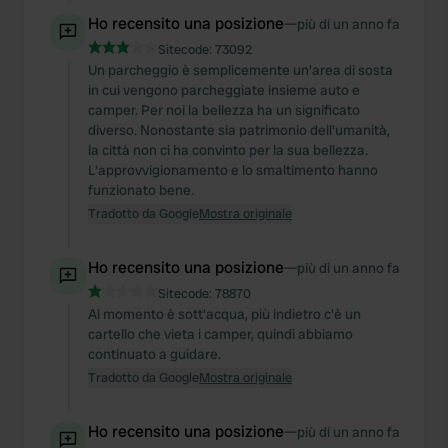
Ho recensito una posizione
—
più di un anno fa
Sitecode:
73092
Un parcheggio è semplicemente un'area di sosta
in cui vengono parcheggiate insieme auto e
camper. Per noi la bellezza ha un significato
diverso. Nonostante sia patrimonio dell'umanità,
la città non ci ha convinto per la sua bellezza.
L'approvvigionamento e lo smaltimento hanno
funzionato bene.
Tradotto da Google
Mostra originale
Ho recensito una posizione
—
più di un anno fa
Sitecode:
78870
Al momento è sott'acqua, più indietro c'è un
cartello che vieta i camper, quindi abbiamo
continuato a guidare.
Tradotto da Google
Mostra originale
Ho recensito una posizione
—
più di un anno fa