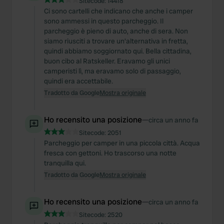
Sitecode:
14418
Ci sono cartelli che indicano che anche i camper
sono ammessi in questo parcheggio. Il
parcheggio è pieno di auto, anche di sera. Non
siamo riusciti a trovare un'alternativa in fretta,
quindi abbiamo soggiornato qui. Bella cittadina,
buon cibo al Ratskeller. Eravamo gli unici
camperisti lì, ma eravamo solo di passaggio,
quindi era accettabile.
Tradotto da Google
Mostra originale
Ho recensito una posizione
—
circa un anno fa
Sitecode:
2051
Parcheggio per camper in una piccola città. Acqua
fresca con gettoni. Ho trascorso una notte
tranquilla qui.
Tradotto da Google
Mostra originale
Ho recensito una posizione
—
circa un anno fa
Sitecode:
2520