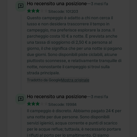
Ho recensito una posizione
—
3 mesi fa
Sitecode:
101203
Questo campeggio è adatto a chi non cerca il
lusso e non desidera trascorrere il tempo in
campeggio, ma preferisce esplorare la zona. Il
parcheggio costa 10 € a notte. È prevista anche
una tassa di soggiorno di 2,50 € a persona al
giorno, il che significa che per una notte si pagano
due giorni. Sono disponibili piste ciclabili, alcune
piuttosto sconnesse, e relativamente tranquille di
notte, nonostante il campeggio si trovi sulla
strada principale.
Tradotto da Google
Mostra originale
Ho recensito una posizione
—
3 mesi fa
Sitecode:
19984
Il campeggio è discreto. Abbiamo pagato 24 € per
una notte per due persone. Sono disponibili
servizi igienici, acqua corrente e punti di scarico
per le acque reflue; tuttavia, è necessario portare
i rifiuti al porto per lo smaltimento. Ci siamo