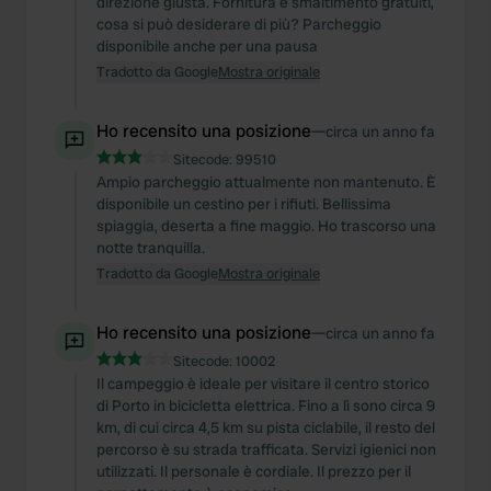
direzione giusta. Fornitura e smaltimento gratuiti,
cosa si può desiderare di più? Parcheggio
disponibile anche per una pausa
Tradotto da Google
Mostra originale
Ho recensito una posizione
—
circa un anno fa
Sitecode:
99510
Ampio parcheggio attualmente non mantenuto. È
disponibile un cestino per i rifiuti. Bellissima
spiaggia, deserta a fine maggio. Ho trascorso una
notte tranquilla.
Tradotto da Google
Mostra originale
Ho recensito una posizione
—
circa un anno fa
Sitecode:
10002
Il campeggio è ideale per visitare il centro storico
di Porto in bicicletta elettrica. Fino a lì sono circa 9
km, di cui circa 4,5 km su pista ciclabile, il resto del
percorso è su strada trafficata. Servizi igienici non
utilizzati. Il personale è cordiale. Il prezzo per il