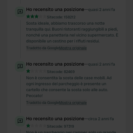
Ho recensito una posizione
—
quasi 2 anni fa
Sitecode:
158212
Sosta ideale, abbiamo trascorso una notte
tranquilla qui. Buoni ristoranti raggiungibili a piedi,
nonché una panetteria nel vicino supermercato. È
disponibile un cestino per i rifiuti residui.
Tradotto da Google
Mostra originale
Ho recensito una posizione
—
quasi 2 anni fa
Sitecode:
82469
Non è consentita la sosta delle case mobili. Ad
ogni ingresso del parcheggio è presente un
cartello che consente la sosta solo alle auto.
Peccato!
Tradotto da Google
Mostra originale
Ho recensito una posizione
—
circa 2 anni fa
Sitecode:
97319
Non è un parcheggio per camper, solo un grande