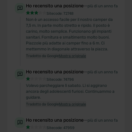
We also share information about your use of our site with
Ho recensito una posizione
—
più di un anno fa
our social media, advertising and analytics partners who
Sitecode:
72748
may combine it with other information that you’ve
Non è un accesso facile per il nostro camper da
provided to them or that they’ve collected from your use
7,5 m. In parte molto stretto e ripido. Il posto è
of their services.
carino, molto semplice. Funzionano gli impianti
sanitari. Fornitura e smaltimento molto buoni.
Piazzole più adatte ai camper fino a 6 m. Ci
mettemmo in diagonale attraverso la piazza.
Tradotto da Google
Mostra originale
Ho recensito una posizione
—
più di un anno fa
Sitecode:
74796
Volevo parcheggiare lì sabato. Lì si aggirano
ancora degli adolescenti furiosi. Continuammo a
guidare.
Tradotto da Google
Mostra originale
Ho recensito una posizione
—
più di un anno fa
Sitecode:
47959