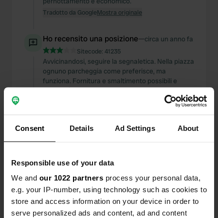
pernottamento è economico.
Tradotto da Google
Mostra originale
Ho recensito una posizione
—
circa un anno fa
Sitecode:
41235
Avvicinandosi, seguire la segnaletica. Nella piazza
ognuno parcheggia come preferisce, ma
funziona. Fornitura e smaltimento possibili e
gratuiti. È possibile raggiungere in bicicletta il
Castello dei Templari. Il biglietto d'ingresso al
complesso del castello costa 15 euro. Gli anziani
hanno diritto allo sconto del 50%. Si consiglia una
Consent
Details
Ad Settings
About
visita.
Tradotto da Google
Mostra originale
Responsible use of your data
Ho recensito una posizione
—
circa un anno fa
We and
our 1022 partners
process your personal data,
Sitecode:
5368
e.g. your IP-number, using technology such as cookies to
La posizione della piazza è ideale per visitare le
chiese. Ottenere un posto lì è estremamente
store and access information on your device in order to
difficile. Abbiamo trascorso la notte nel
serve personalized ads and content, ad and content