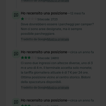
Tradotto da Google
Mostra originale
Ho recensito una posizione
—
12 mesi fa
Sitecode:
2723
Dove dovrebbero essere i parcheggi per camper?
Non ci sono aree designate, ma è sempre
possibile parcheggiare.
Tradotto da Google
Mostra originale
Ho recensito una posizione
—
circa un anno fa
Sitecode:
24810
Ci sono due ingressi con altezze diverse, uno di 3
m e uno di 4 m. Il terminale accetta solo monete;
la tariffa giornaliera attuale è di 7 € per 24 ore.
Ottima posizione vicino al centro storico. Bidoni
della spazzatura disponibili.
Tradotto da Google
Mostra originale
Ho recensito una posizione
—
circa un anno fa