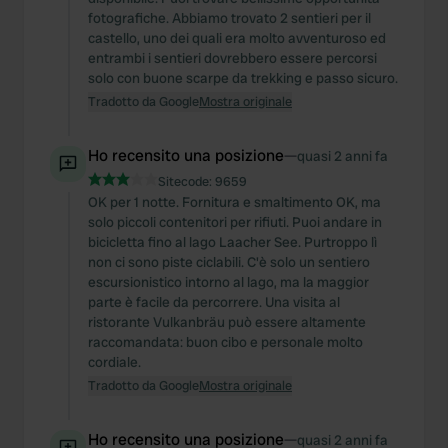
fotografiche. Abbiamo trovato 2 sentieri per il
castello, uno dei quali era molto avventuroso ed
entrambi i sentieri dovrebbero essere percorsi
solo con buone scarpe da trekking e passo sicuro.
Tradotto da Google
Mostra originale
Ho recensito una posizione
—
quasi 2 anni fa
Sitecode:
9659
OK per 1 notte. Fornitura e smaltimento OK, ma
solo piccoli contenitori per rifiuti. Puoi andare in
bicicletta fino al lago Laacher See. Purtroppo lì
non ci sono piste ciclabili. C'è solo un sentiero
escursionistico intorno al lago, ma la maggior
parte è facile da percorrere. Una visita al
ristorante Vulkanbräu può essere altamente
raccomandata: buon cibo e personale molto
cordiale.
Tradotto da Google
Mostra originale
Ho recensito una posizione
—
quasi 2 anni fa