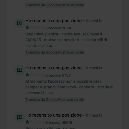
Tradotto da Google
Mostra originale
Ho recensito una posizione
—
11 mesi fa
Sitecode:
21096
Colonnina igienica - niente acqua! Chiusa il
21/09/25 - motivo sconosciuto - solo cartelli di
divieto di sosta!
Tradotto da Google
Mostra originale
Ho recensito una posizione
—
11 mesi fa
Sitecode:
6758
Al momento l'accesso non è possibile per i
camper di grandi dimensioni - cantiere - strada di
accesso chiusa
Tradotto da Google
Mostra originale
Ho recensito una posizione
—
11 mesi fa
Sitecode:
45915
Prezzo ora a 5€ per i camper.