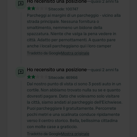
Ho recensito una posizione
—
quasi 2 anni fa
Sitecode:
100747
Parcheggi ai margini di un parcheggio - vicino alla
strada principale. Nessuna fornitura o
smaltimento, nemmeno un bidone della
spazzatura. Niente che valga la pena vedere in
città. Adatto per pernottamenti. A quanto pare
anche i locali parcheggiano qui i loro camper
Tradotto da Google
Mostra originale
Ho recensito una posizione
—
quasi 2 anni fa
Sitecode:
46966
Dal nostro punto di vista ci sono 3 posti auto in un
cortile. Non abbiamo trovato nulla su se e quanto
dovresti pagare. Dato che volevamo solo visitare
la città, siamo andati al parcheggio dell'Eichwiese.
Puoi parcheggiare lì gratuitamente. Percorrete
pochi metri e una scalinata conduce ripidamente
verso il centro storico. Bella, bellissima cittadina
con molte case a graticcio.
Tradotto da Google
Mostra originale