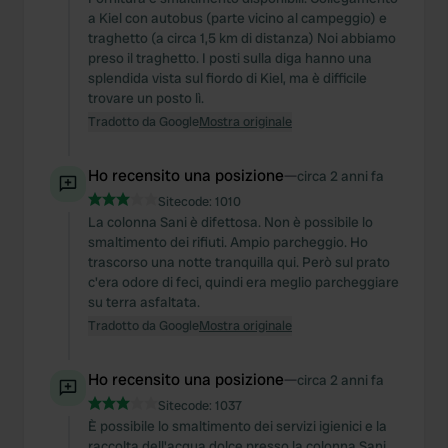
a Kiel con autobus (parte vicino al campeggio) e
traghetto (a circa 1,5 km di distanza) Noi abbiamo
preso il traghetto. I posti sulla diga hanno una
splendida vista sul fiordo di Kiel, ma è difficile
trovare un posto lì.
Tradotto da Google
Mostra originale
Ho recensito una posizione
—
circa 2 anni fa
Sitecode:
1010
La colonna Sani è difettosa. Non è possibile lo
smaltimento dei rifiuti. Ampio parcheggio. Ho
trascorso una notte tranquilla qui. Però sul prato
c'era odore di feci, quindi era meglio parcheggiare
su terra asfaltata.
Tradotto da Google
Mostra originale
Ho recensito una posizione
—
circa 2 anni fa
Sitecode:
1037
È possibile lo smaltimento dei servizi igienici e la
raccolta dell'acqua dolce presso la colonna Sani.