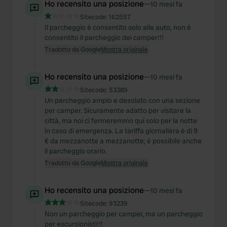
Ho recensito una posizione
—
10 mesi fa
Sitecode:
162557
Il parcheggio è consentito solo alle auto, non è
consentito il parcheggio dei camper!!!
Tradotto da Google
Mostra originale
Ho recensito una posizione
—
10 mesi fa
Sitecode:
53389
Un parcheggio ampio e desolato con una sezione
per camper. Sicuramente adatto per visitare la
città, ma noi ci fermeremmo qui solo per la notte
in caso di emergenza. La tariffa giornaliera è di 9
€ da mezzanotte a mezzanotte; è possibile anche
il parcheggio orario.
Tradotto da Google
Mostra originale
Ho recensito una posizione
—
10 mesi fa
Sitecode:
93239
Non un parcheggio per camper, ma un parcheggio
per escursionisti!!!