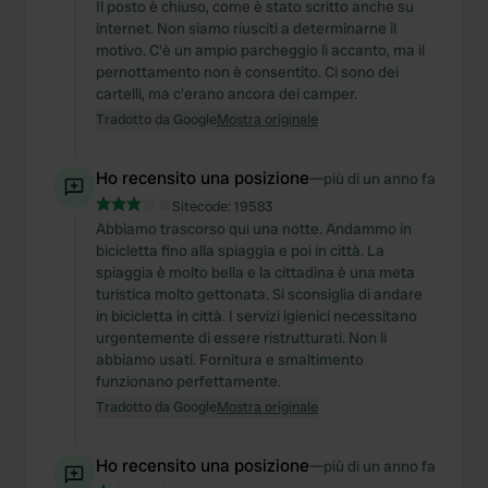
Il posto è chiuso, come è stato scritto anche su
internet. Non siamo riusciti a determinarne il
motivo. C'è un ampio parcheggio lì accanto, ma il
pernottamento non è consentito. Ci sono dei
cartelli, ma c'erano ancora dei camper.
Tradotto da Google
Mostra originale
Ho recensito una posizione
—
più di un anno fa
Sitecode:
19583
Abbiamo trascorso qui una notte. Andammo in
bicicletta fino alla spiaggia e poi in città. La
spiaggia è molto bella e la cittadina è una meta
turistica molto gettonata. Si sconsiglia di andare
in bicicletta in città. I servizi igienici necessitano
urgentemente di essere ristrutturati. Non li
abbiamo usati. Fornitura e smaltimento
funzionano perfettamente.
Tradotto da Google
Mostra originale
Ho recensito una posizione
—
più di un anno fa