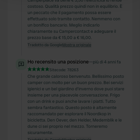
Camperplace va bene € 3,50 l'elettricità lo rende
costoso. Qualità prezzo quindi non in equilibrio. È
and set your preferences in the
details section
.
un peccato che il pagamento possa essere
effettuato solo tramite contatto. Nemmeno con
We use cookies to personalise content and ads, to
un bonifico bancario. Meglio indicarlo
provide social media features and to analyse our traffic.
chiaramente su Campercontact e adeguare il
We also share information about your use of our site with
prezzo base da € 15,00 a € 16,00.
our social media, advertising and analytics partners who
Tradotto da Google
Mostra originale
may combine it with other information that you’ve
provided to them or that they’ve collected from your use
Ho recensito una posizione
—
più di 4 anni fa
of their services.
Sitecode:
78263
Che grande caloroso benvenuto. Bellissimo posto
camper con molto per un buon prezzo. Bei servizi
igienici e un bel giardino d'inverno dove puoi stare
insieme per una piacevole conversazione. Frigo
con un drink e puoi anche lavare i piatti. Tutto
sembra fantastico. Questo posto è altamente
raccomandato per esplorare il Noordkop in
bicicletta. Den Oever, den Helder, Medemblik e le
dune ci sei proprio nel mezzo. Torneremo
sicuramente.
Tradotto da Google
Mostra originale