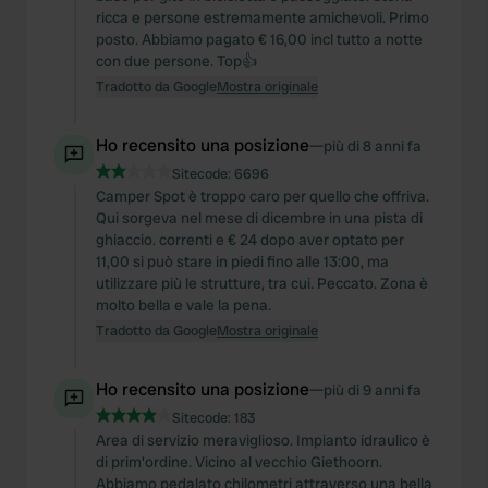
ricca e persone estremamente amichevoli. Primo
posto. Abbiamo pagato € 16,00 incl tutto a notte
con due persone. Top👍
Tradotto da Google
Mostra originale
Ho recensito una posizione
—
più di 8 anni fa
Sitecode:
6696
Camper Spot è troppo caro per quello che offriva.
Qui sorgeva nel mese di dicembre in una pista di
ghiaccio. correnti e € 24 dopo aver optato per
11,00 si può stare in piedi fino alle 13:00, ma
utilizzare più le strutture, tra cui. Peccato. Zona è
molto bella e vale la pena.
Tradotto da Google
Mostra originale
Ho recensito una posizione
—
più di 9 anni fa
Sitecode:
183
Area di servizio meraviglioso. Impianto idraulico è
di prim'ordine. Vicino al vecchio Giethoorn.
Abbiamo pedalato chilometri attraverso una bella