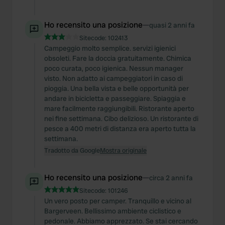
Ho recensito una posizione
—
quasi 2 anni fa
Sitecode:
102413
Campeggio molto semplice. servizi igienici
obsoleti. Fare la doccia gratuitamente. Chimica
poco curata, poco igienica. Nessun manager
visto. Non adatto ai campeggiatori in caso di
pioggia. Una bella vista e belle opportunità per
andare in bicicletta e passeggiare. Spiaggia e
mare facilmente raggiungibili. Ristorante aperto
nei fine settimana. Cibo delizioso. Un ristorante di
pesce a 400 metri di distanza era aperto tutta la
settimana.
Tradotto da Google
Mostra originale
Ho recensito una posizione
—
circa 2 anni fa
Sitecode:
101246
Un vero posto per camper. Tranquillo e vicino al
Bargerveen. Bellissimo ambiente ciclistico e
pedonale. Abbiamo apprezzato. Se stai cercando