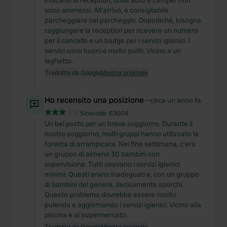
indicano la reception, dove auto e camper non
sono ammessi. All'arrivo, è consigliabile
parcheggiare nel parcheggio. Dopodiché, bisogna
raggiungere la reception per ricevere un numero
per il cancello e un badge per i servizi igienici. I
servizi sono buoni e molto puliti. Vicino a un
laghetto.
Tradotto da Google
Mostra originale
Ho recensito una posizione
—
circa un anno fa
Sitecode:
63009
Un bel posto per un breve soggiorno. Durante il
nostro soggiorno, molti gruppi hanno utilizzato la
foresta di arrampicata. Nei fine settimana, c'era
un gruppo di almeno 30 bambini con
supervisione. Tutti usavano i servizi igienici
minimi. Questi erano inadeguati e, con un gruppo
di bambini del genere, decisamente sporchi.
Questo problema dovrebbe essere risolto
pulendo e aggiornando i servizi igienici. Vicino alla
piscina e al supermercato.
Tradotto da Google
Mostra originale