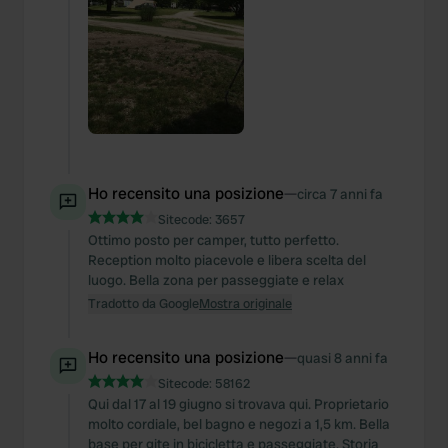
Ho recensito una posizione
—
circa 7 anni fa
Sitecode:
3657
Ottimo posto per camper, tutto perfetto.
Reception molto piacevole e libera scelta del
luogo. Bella zona per passeggiate e relax
Tradotto da Google
Mostra originale
Ho recensito una posizione
—
quasi 8 anni fa
Sitecode:
58162
Qui dal 17 al 19 giugno si trovava qui. Proprietario
molto cordiale, bel bagno e negozi a 1,5 km. Bella
base per gite in bicicletta e passeggiate. Storia