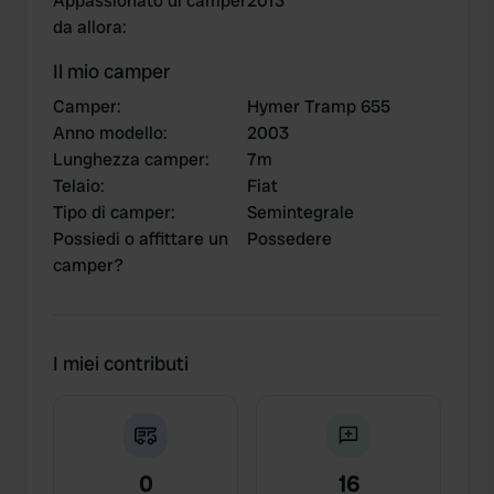
Appassionato di camper
2013
da allora
:
Il mio camper
Camper
:
Hymer Tramp 655
Anno modello
:
2003
Lunghezza camper
:
7m
Telaio
:
Fiat
Tipo di camper
:
Semintegrale
Possiedi o affittare un
Possedere
camper?
I miei contributi
0
16