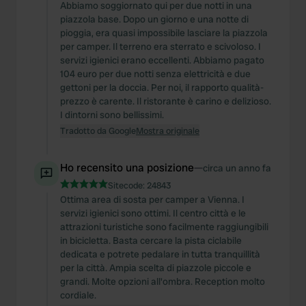
Abbiamo soggiornato qui per due notti in una
piazzola base. Dopo un giorno e una notte di
pioggia, era quasi impossibile lasciare la piazzola
per camper. Il terreno era sterrato e scivoloso. I
servizi igienici erano eccellenti. Abbiamo pagato
104 euro per due notti senza elettricità e due
gettoni per la doccia. Per noi, il rapporto qualità-
prezzo è carente. Il ristorante è carino e delizioso.
I dintorni sono bellissimi.
Tradotto da Google
Mostra originale
Ho recensito una posizione
—
circa un anno fa
Sitecode:
24843
Ottima area di sosta per camper a Vienna. I
servizi igienici sono ottimi. Il centro città e le
attrazioni turistiche sono facilmente raggiungibili
in bicicletta. Basta cercare la pista ciclabile
dedicata e potrete pedalare in tutta tranquillità
per la città. Ampia scelta di piazzole piccole e
grandi. Molte opzioni all'ombra. Reception molto
cordiale.