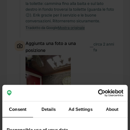
la toilette: cammina fino alla baita e sul lato
destro in fondo troverai la toilette (guarda le foto
😉). Erik grazie per il servizio e le buone
conversazioni. Ritorneremo sicuramente.
Tradotto da Google
Mostra originale
Aggiunta una foto a una
circa 2 anni
—
posizione
fa
Consent
Details
Ad Settings
About
Responsible use of your data