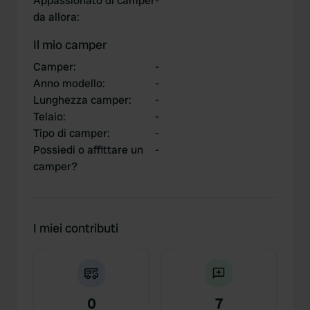
Appassionato di camper
-
da allora
:
Il mio camper
Camper
:
-
Anno modello
:
-
Lunghezza camper
:
-
Telaio
:
-
Tipo di camper
:
-
Possiedi o affittare un
-
camper?
I miei contributi
0
7