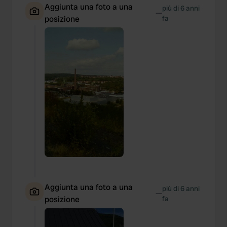
Aggiunta una foto a una
provide social media features and to analyse our traffic.
più di 6 anni
—
posizione
fa
We also share information about your use of our site with
our social media, advertising and analytics partners who
may combine it with other information that you’ve
provided to them or that they’ve collected from your use
of their services.
Aggiunta una foto a una
più di 6 anni
—
posizione
fa