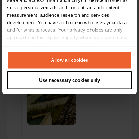
store and access information on your device in order to
serve personalized ads and content, ad and content
measurement, audience research and services
development. You have a choice in who uses your data
and for what purposes. Your privacy choices are only
Aggiunta una foto a una
più di 6 anni
—
applicable on this digital property where you have made
posizione
fa
your choices. You can change or withdraw your consent
any time from the Cookie Declaration or by clicking on
the Privacy trigger icon.
Allow all cookies
If you allow, we would also like to:
Use necessary cookies only
Collect information about your geographical location
which can be accurate to within several meters
Identify your device by actively scanning it for
specific characteristics (fingerprinting)
Find out more about how your personal data is processed
and set your preferences in the
details section
.
We use cookies to personalise content and ads, to