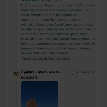
Sitecode:
107579
We also share information about your use of our site with
Ottimo servizio! Dopo il contatto WhatsApp siamo
our social media, advertising and analytics partners who
andati in officina e la roba era già pronta. Ci è
may combine it with other information that you’ve
stato immediatamente assegnato un
provided to them or that they’ve collected from your use
appuntamento per riparare lo specchietto
of their services.
retrovisore lato guida. Aspettiamo con una tazza
di caffè e dopo la riparazione verifichiamo insieme
se è stata di nostro gradimento. Spiegazione
chiara di tutto quello che è stato fatto e infine una
fattura trasparente. Abbiamo avuto anche tutto il
tempo per dare un'occhiata al negozio. Hanno
davvero tutto per il tuo camper!
Tradotto da Google
Mostra originale
Aggiunta una foto a una
più di un anno
—
posizione
fa