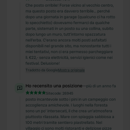
Che posto orribile! Forse vicino al vecchio centro,
ma questo posto era davvero terribile... perché
dopo una giornata in garage (qualcuno ci ha rotto
lo specchietto) dovevamo fermarci da qualche
parte, sistemati in un posto su una collina, subito
dopo lungo un muro, tutt'intorno spazzatura
nell'erba. C'erano ancora molti posti asfaltati
disponibili nel grande sito, ma nonostante tutti i
miei tentativi, non ci era permesso parcheggiare
lì. €22,- senza elettricità, servizi igienici come nei
festival. Delusione!
Tradotto da Google
Mostra originale
Ho recensito una posizione
—
più di un anno fa
Sitecode:
26945
posto incantevole sotto i pini in un campeggio con
accoglienza amichevole. I luoghi nella foresta
sono un po' intersecati, il che crea un'atmosfera
piuttosto rilassata. Mare con spiaggia sabbiosa a
100 metri tramite sentiero piastrellato. Nel
villaggio ci sono molti ristoranti e deliziose pizze