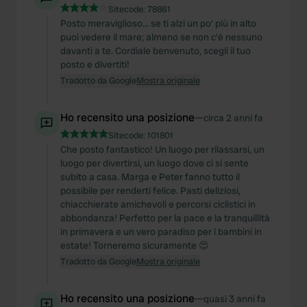
Sitecode:
78861
Posto meraviglioso... se ti alzi un po' più in alto
puoi vedere il mare; almeno se non c'è nessuno
davanti a te. Cordiale benvenuto, scegli il tuo
posto e divertiti!
Tradotto da Google
Mostra originale
Ho recensito una posizione
—
circa 2 anni fa
Sitecode:
101801
Che posto fantastico! Un luogo per rilassarsi, un
luogo per divertirsi, un luogo dove ci si sente
subito a casa. Marga e Peter fanno tutto il
possibile per renderti felice. Pasti deliziosi,
chiacchierate amichevoli e percorsi ciclistici in
abbondanza! Perfetto per la pace e la tranquillità
in primavera e un vero paradiso per i bambini in
estate! Torneremo sicuramente 😍
Tradotto da Google
Mostra originale
Ho recensito una posizione
—
quasi 3 anni fa