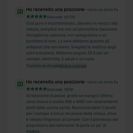
Ho recensito una posizione
—
circa un anno fa
Sitecode:
95735
Così puro e incontaminato...davvero in mezzo alla
natura, semplice ma con un'atmosfera rilassante.
Accoglienza calorosa, con spiegazione e un
bicchiere di vino. La sera abbiamo gustato gli
antipasti che servivano. Svegliati la mattina dagli
asini entusiasti. Abbiamo pagato 32 € per un
camper, elettricità, 2 adulti e un cane.
Tradotto da Google
Mostra originale
Ho recensito una posizione
—
circa un anno fa
Sitecode:
78781
Al ristorante di pesce, gratis se mangi lì. Ottima
cena (menù a scelta 35€ o 40€) con sorprendenti
piatti della cucina sarda. Raccomandato! Il posto
per i camper si trova nei pressi della chiesa, dove
è vietato l'ingresso ai camper. Con il permesso del
proprietario del ristorante! Si parla un po' di
inglese.