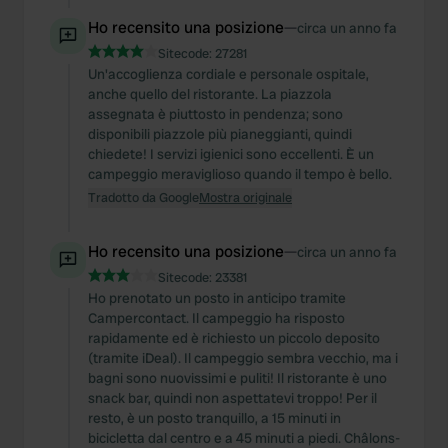
Ho recensito una posizione
—
circa un anno fa
Sitecode:
27281
Un'accoglienza cordiale e personale ospitale,
anche quello del ristorante. La piazzola
assegnata è piuttosto in pendenza; sono
disponibili piazzole più pianeggianti, quindi
chiedete! I servizi igienici sono eccellenti. È un
campeggio meraviglioso quando il tempo è bello.
Tradotto da Google
Mostra originale
Ho recensito una posizione
—
circa un anno fa
Sitecode:
23381
Ho prenotato un posto in anticipo tramite
Campercontact. Il campeggio ha risposto
rapidamente ed è richiesto un piccolo deposito
(tramite iDeal). Il campeggio sembra vecchio, ma i
bagni sono nuovissimi e puliti! Il ristorante è uno
snack bar, quindi non aspettatevi troppo! Per il
resto, è un posto tranquillo, a 15 minuti in
bicicletta dal centro e a 45 minuti a piedi. Châlons-