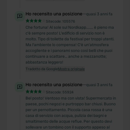
Ho recensito una posizione
—
quasi 3 anni fa
Sitecode:
105576
Che fortuna! Al sole sul Nordkapp........ è pieno ma
c'è sempre posto! L'edificio di servizio non è
molto. Tipo di toilette da festival per troppi utenti.
Ma l'ambiente lo compensa! C'è un'atmosfera
accogliente e i panorami sono così belli che puoi
continuare a scattare... anche a mezzanotte;
abbastanza leggero!
Tradotto da Google
Mostra originale
Ho recensito una posizione
—
quasi 3 anni fa
Sitecode:
55924
Bel posto! Ventoso ma con vista! Supermercato in
paese, pochi negozi e purtroppo bar chiusi. Buono
per un pernottamento. Piccola casa rossa è una
casa di servizio con acqua, pulizia dei bagni e
smaltimento delle acque reflue. Per questo devi
sollevare un tombino con il supporto appeso al