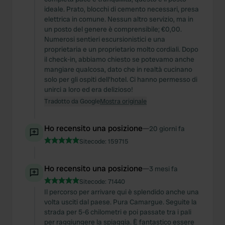
ideale. Prato, blocchi di cemento necessari, presa
elettrica in comune. Nessun altro servizio, ma in
un posto del genere è comprensibile; €0,00.
Numerosi sentieri escursionistici e una
proprietaria e un proprietario molto cordiali. Dopo
il check-in, abbiamo chiesto se potevamo anche
mangiare qualcosa, dato che in realtà cucinano
solo per gli ospiti dell'hotel. Ci hanno permesso di
unirci a loro ed era delizioso!
Tradotto da Google
Mostra originale
Ho recensito una posizione
—
20 giorni fa
Sitecode:
159715
Ho recensito una posizione
—
3 mesi fa
Sitecode:
71440
Il percorso per arrivare qui è splendido anche una
volta usciti dal paese. Pura Camargue. Seguite la
strada per 5-6 chilometri e poi passate tra i pali
per raggiungere la spiaggia. È fantastico essere