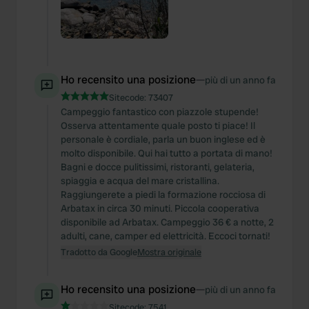
Ho recensito una posizione
—
più di un anno fa
Sitecode:
73407
Campeggio fantastico con piazzole stupende!
Osserva attentamente quale posto ti piace! Il
personale è cordiale, parla un buon inglese ed è
molto disponibile. Qui hai tutto a portata di mano!
Bagni e docce pulitissimi, ristoranti, gelateria,
spiaggia e acqua del mare cristallina.
Raggiungerete a piedi la formazione rocciosa di
Arbatax in circa 30 minuti. Piccola cooperativa
disponibile ad Arbatax. Campeggio 36 € a notte, 2
adulti, cane, camper ed elettricità. Eccoci tornati!
Tradotto da Google
Mostra originale
Ho recensito una posizione
—
più di un anno fa
Sitecode:
7541