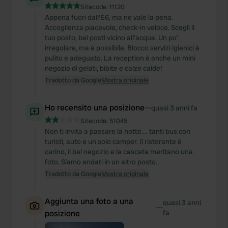
Sitecode:
11120
Appena fuori dall'E6, ma ne vale la pena.
Accoglienza piacevole, check-in veloce. Scegli il
tuo posto, bei posti vicino all'acqua. Un po'
irregolare, ma è possibile. Blocco servizi igienici è
pulito e adeguato. La reception è anche un mini
negozio di gelati, bibite e calze calde!
Tradotto da Google
Mostra originale
Ho recensito una posizione
—
quasi 3 anni fa
Sitecode:
51045
Non ti invita a passare la notte…. tanti bus con
turisti, auto e un solo camper. Il ristorante è
carino, il bel negozio e la cascata meritano una
foto. Siamo andati in un altro posto.
Tradotto da Google
Mostra originale
Aggiunta una foto a una
quasi 3 anni
—
posizione
fa