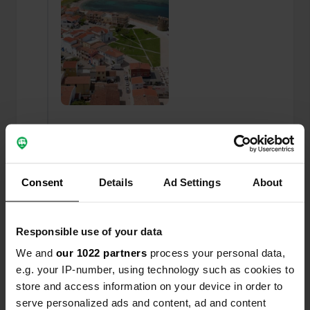
Ho recensito una posizione
—
più di un anno fa
Sitecode:
7556
posto incantevole, tranquillo inizio maggio. Entra,
Consent
Details
Ad Settings
About
trova un posto e restaci quanto vuoi. 25 € a
camper; Tutto compreso, ovvero un posto con
alberi tutt'intorno, elettricità, niente servizi
Responsible use of your data
igienici, ma è possibile pulire i servizi igienici e
scaricare/riempire l'acqua. Doccia 0,50 € per
We and
our 1022 partners
process your personal data,
pochi minuti. E poi una laguna con i fenicotteri, il
e.g. your IP-number, using technology such as cookies to
mare con la spiaggia sabbiosa e un chiosco sulla
store and access information on your device in order to
spiaggia dove vendono pane, gelato e birra!
serve personalized ads and content, ad and content
Perfetto, vero?