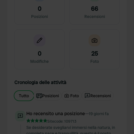
0
66
Posizioni
Recensioni
0
25
Modifiche
Foto
Cronologia delle attività
Tutto
Posizioni
Foto
Recensioni
Ho recensito una posizione
—
19 giorni fa
Sitecode:
109713
Se desiderate svegliarvi immersi nella natura, in
completa pace e tranquillità, questo è il posto