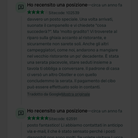
Ho recensito una posizione
—
circa un anno fa
Sitecode:
102539
davvero un posto speciale. Una volta arrivati,
suonate il campanello e vi chiedete "cosa
succederà?". Ma 'molto gradito'! Vi troverete al
riparo sulla ghiaia accanto al ristorante, e
sicuramente non sarete soli. Anche gli altri
campeggiatori, come noi, andarono a mangiare
nel vecchio ristorante un po' decadente. È stata
una serata piacevole, stare seduti insieme a
tavola ti obbliga a conversare. Il padrone di casa
ci versò un altro Obstler e con quello
concludemmo la serata. Il pagamento del cibo
può essere effettuato solo in contanti.
Tradotto da Google
Mostra originale
Ho recensito una posizione
—
circa un anno fa
Sitecode:
62591
posto fantastico! Li abbiamo contattati in anticipo
via e-mail, il che è stato sensato perché i posti
disponibili non sono molti. Se volete visitare Lucca