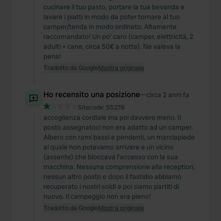
cucinare il tuo pasto, portare la tua bevanda e
lavare i piatti in modo da poter tornare al tuo
camper/tenda in modo ordinato. Altamente
raccomandato! Un po' caro (camper, elettricità, 2
adulti + cane, circa 50€ a notte). Ne valeva la
pena!
Tradotto da Google
Mostra originale
Ho recensito una posizione
—
circa 2 anni fa
Sitecode:
55276
accoglienza cordiale ma poi davvero meno. Il
posto assegnatoci non era adatto ad un camper.
Albero con rami bassi e pendenti, un marciapiede
al quale non potevamo arrivare e un vicino
(assente) che bloccava l'accesso con la sua
macchina. Nessuna comprensione alla reception,
nessun altro posto e dopo il fastidio abbiamo
recuperato i nostri soldi e poi siamo partiti di
nuovo. Il campeggio non era pieno!
Tradotto da Google
Mostra originale