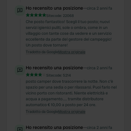
Ho recensito una posizione
—
circa 2 anni fa
Sitecode:
22068
Che posto fantastico! Scegli il tuo posto; nuovi
servizi igienici puliti, sole o ombra, come in un
villaggio con tante cose da vedere e un servizio
eccellente da parte del gestore del campeggio!
Un posto dove tornare!
Tradotto da Google
Mostra originale
Ho recensito una posizione
—
circa 2 anni fa
Sitecode:
5214
posto camper dove trascorrere la notte. Non c'è
spazio per una sedia o per rilassarsi. Puoi farlo nel
vicino porto con ristoranti. Niente elettricità e
acqua a pagamento..... tramite distributore
automatico € 10,00 a posto per 24 ore.
Tradotto da Google
Mostra originale
Ho recensito una posizione
—
circa 2 anni fa