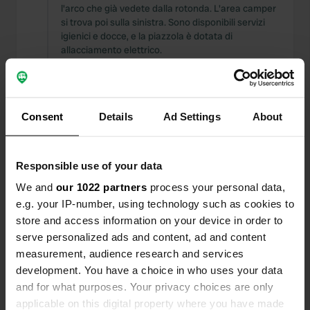
l'arco che già vedete dalla rotonda. L'area camper
si trova poi sulla sinistra. Sono disponibili servizi
igienici e docce, e la piazzola è dotata di
allacciamento elettrico.
Tradotto da Google
Mostra originale
Ho recensito una posizione
—
3 mesi fa
Consent
Details
Ad Settings
About
Sitecode:
104713
Oggi siamo tornati a casa dopo due giorni a
Leudal. Un posto incantevole, ottime strutture e
una deliziosa zuppa di asparagi. Ci piace molto
Responsible use of your data
venire qui. zuppa di asparagi
We and
our 1022 partners
process your personal data,
Tradotto da Google
Mostra originale
e.g. your IP-number, using technology such as cookies to
store and access information on your device in order to
Ho recensito una posizione
—
11 mesi fa
serve personalized ads and content, ad and content
Sitecode:
104155
measurement, audience research and services
Ho appena lasciato un campeggio bellissimo e
development. You have a choice in who uses your data
ben tenuto. Tutto è stato attentamente studiato
and for what purposes. Your privacy choices are only
per rendere il soggiorno degli ospiti il più
applicable on this digital property where you have made
piacevole possibile.