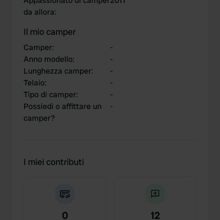
Appassionato di camper
2017
da allora
:
Il mio camper
Camper
:
-
Anno modello
:
-
Lunghezza camper
:
-
Telaio
:
-
Tipo di camper
:
-
Possiedi o affittare un
-
camper?
I miei contributi
0
12