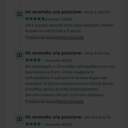
Ho recensito una posizione
—
circa 2 anni fa
Sitecode:
99839
Oltre ai posti descritti sono stati realizzati ulteriori
4 posti con elettricità e 3 senza.
Tradotto da Google
Mostra originale
Ho recensito una posizione
—
circa 4 anni fa
Sitecode:
47646
Bel campeggio, a 3 km dalla metropolitana con cui
puoi andare a Porto. Come viaggiare in
metropolitana è spiegato in diverse lingue alla
reception. Di giorno possono esserci disagi dovuti
al traffico aereo, di notte fortunatamente
silenziosi tranne che per i cani che abbaiano.
Tradotto da Google
Mostra originale
Ho recensito una posizione
—
più di 4 anni fa
Sitecode:
98168