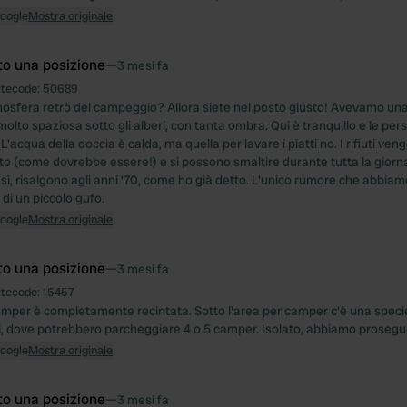
Google
Mostra originale
to una posizione
—
3 mesi fa
itecode:
50689
tmosfera retrò del campeggio? Allora siete nel posto giusto! Avevamo un
molto spaziosa sotto gli alberi, con tanta ombra. Qui è tranquillo e le pe
 L'acqua della doccia è calda, ma quella per lavare i piatti no. I rifiuti ven
 (come dovrebbe essere!) e si possono smaltire durante tutta la giornata.
, sì, risalgono agli anni '70, come ho già detto. L'unico rumore che abbiam
o di un piccolo gufo.
Google
Mostra originale
to una posizione
—
3 mesi fa
itecode:
15457
amper è completamente recintata. Sotto l'area per camper c'è una speci
i, dove potrebbero parcheggiare 4 o 5 camper. Isolato, abbiamo prosegui
Google
Mostra originale
to una posizione
—
3 mesi fa