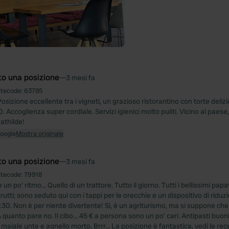
to una posizione
—
3 mesi fa
itecode:
63785
osizione eccellente tra i vigneti, un grazioso ristorantino con torte delizi
00. Accoglienza super cordiale. Servizi igienici molto puliti. Vicino al paese
athilde!
Google
Mostra originale
to una posizione
—
3 mesi fa
itecode:
79918
n po' ritmo… Quello di un trattore. Tutto il giorno. Tutti i bellissimi papave
utti; sono seduto qui con i tappi per le orecchie e un dispositivo di ridu
8:30. Non è per niente divertente! Sì, è un agriturismo, ma si suppone che
 A quanto pare no. Il cibo… 45 € a persona sono un po' cari. Antipasti buon
maiale unte e agnello morto. Brrr… La posizione è fantastica, vedi le rec