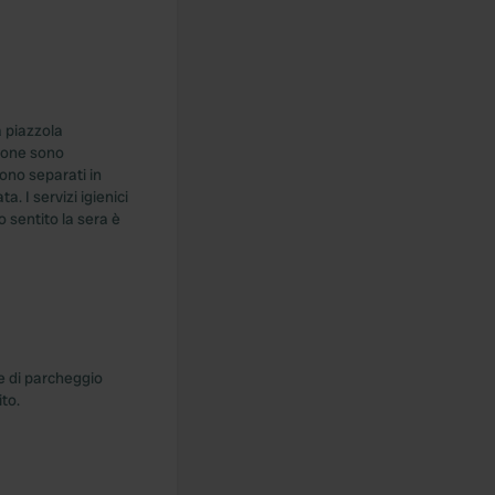
a piazzola
rsone sono
gono separati in
 I servizi igienici
o sentito la sera è
e di parcheggio
to.