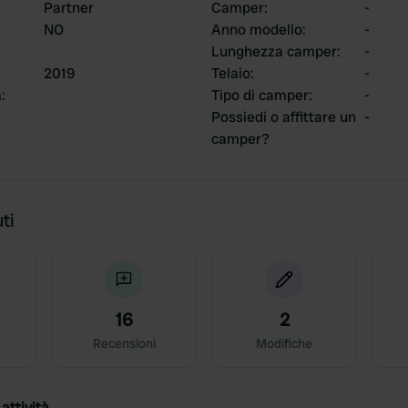
Partner
Camper
:
-
NO
Anno modello
:
-
Lunghezza camper
:
-
2019
Telaio
:
-
a
:
Tipo di camper
:
-
Possiedi o affittare un
-
camper?
ti
16
2
Recensioni
Modifiche
attività