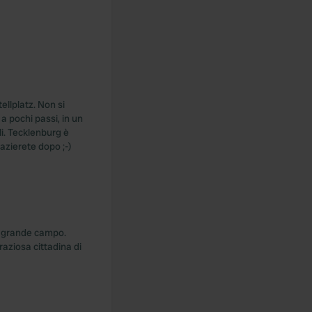
llplatz. Non si
a pochi passi, in un
ili. Tecklenburg è
razierete dopo ;-)
n grande campo.
raziosa cittadina di