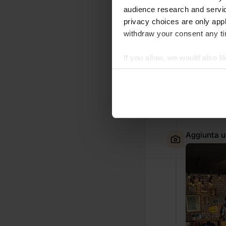
audience research and servi
privacy choices are only app
withdraw your consent any tim
If you allow, we would also lik
Collect information abou
Identify your device by ac
Find out more about how your
We use cookies to personalis
Aggiunta u
information about your use of
other information that you’ve