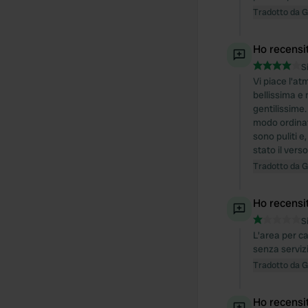
Tradotto da 
Ho recensi
S
Vi piace l'a
bellissima e 
gentilissime.
modo ordinato
sono puliti e
stato il vers
Tradotto da 
Ho recensi
S
L'area per c
senza serviz
Tradotto da 
Ho recensi