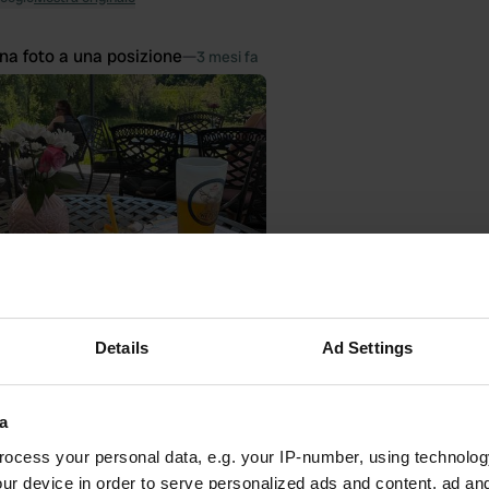
na foto a una posizione
—
3 mesi fa
Details
Ad Settings
na foto a una posizione
—
3 mesi fa
a
ocess your personal data, e.g. your IP-number, using technolog
ur device in order to serve personalized ads and content, ad a