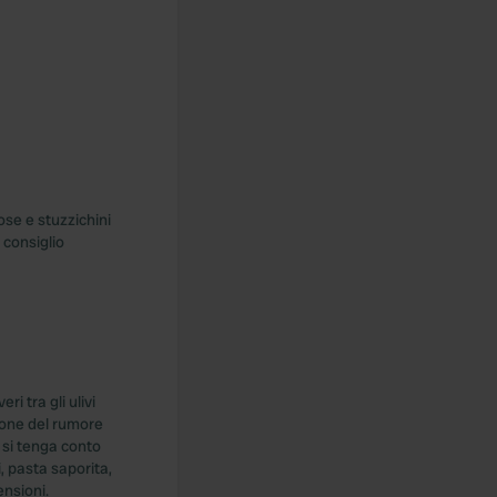
ose e stuzzichini
, consiglio
ri tra gli ulivi
zione del rumore
 si tenga conto
i, pasta saporita,
ensioni.