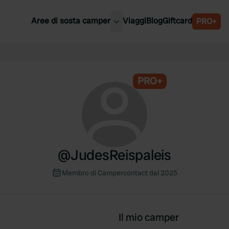
Aree di sosta camper
Viaggi
Blog
Giftcard
PRO+
ori aree di sosta camper
Belgio
Slovenia
a
PRO+
Austria
a
Svezia
nia
Svizzera
Bassi
@
JudesReispaleis
Membro di Campercontact dal 2025
Il mio camper