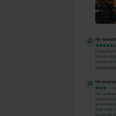
Ho recensi
S
Fantastico! P
fino alle 19:
vivamente M
Tradotto da 
Ho recensi
S
Per cambiare u
vengono distr
attivo dalle 
degli ospiti.
poi zampe di 