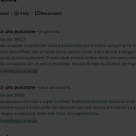
zioni
Foto
Recensioni
to una posizione
—
21 giorni fa
itecode:
86627
e un posto incantevole! Area pavimentata per il nostro camper al Tal Ste
vista mozzafiato, ma si hanno pace, spazio, verde e una doccia a pioggia 
ervizi igienici pulitissimi. Ci sono delle piccole colline ripide, ma percorrib
 consigliata per un giro in bicicletta. Strudel di mele da Rabbel. Mi ring
Google
Mostra originale
to una posizione
—
circa un mese fa
itecode:
81828
za davvero calorosa e super cordiale! Bellissima piazzola spaziosa in u
ici come nuovi e molto puliti. 50 centesimi per una doccia di 6 minuti. La g
negozi e ristoranti, dista solo 3 km. Consigliatissimo!
Google
Mostra originale