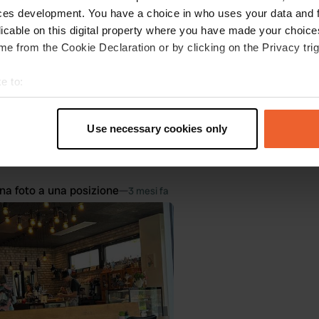
ces development. You have a choice in who uses your data and 
licable on this digital property where you have made your choic
e from the Cookie Declaration or by clicking on the Privacy trig
e to:
t your geographical location which can be accurate to within sev
tively scanning it for specific characteristics (fingerprinting)
Use necessary cookies only
 personal data is processed and set your preferences in the
det
e content and ads, to provide social media features and to analy
na foto a una posizione
—
 our site with our social media, advertising and analytics partn
3 mesi fa
 provided to them or that they’ve collected from your use of their