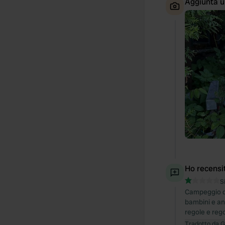
Aggiunta u
Ho recensi
S
Campeggio dis
bambini e anz
regole e rego
Tradotto da 