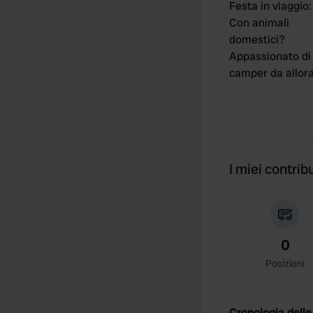
Festa in viaggio
:
Con animali
domestici?
Appassionato di
camper da allor
I miei contribu
0
Posizioni
Cronologia delle 