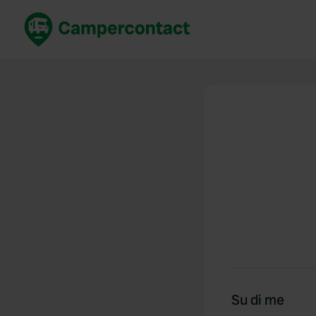
Prenota ora
Migli
Italia
Italia
Spagna
Spagn
Francia
Franci
Germania
Germa
Prenotazione sicura (EN)
Paesi 
Mostra tutto...
Su di me