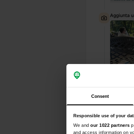
Aggiunta u
Consent
Aggiunta u
Responsible use of your dat
We and
our 1022 partners
pr
and access information on yo