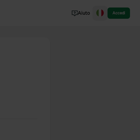
Aiuto
Accedi
Norvegia
Portogallo
Danimarca
Croazia
Mostra tutto...