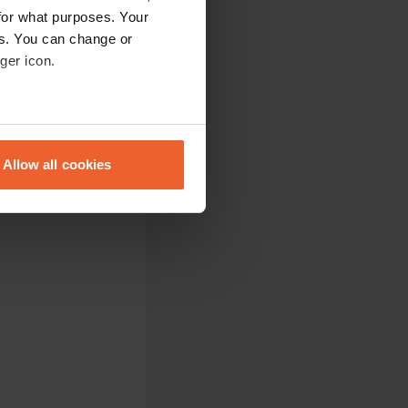
for what purposes. Your
es. You can change or
ger icon.
eral meters
Allow all cookies
ails section
.
se our traffic. We also share
ers who may combine it with
 services.