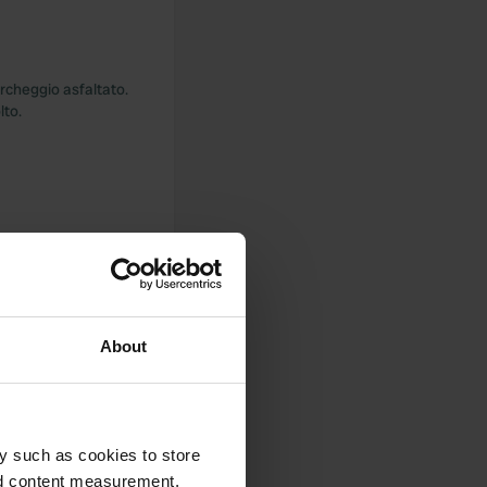
archeggio asfaltato.
lto.
 tutto, ma è molto
About
piovoso. Con
venuta a fare un
y such as cookies to store
nd content measurement,