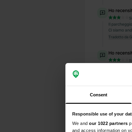
Ho recensi
S
Il parcheggio
Ci siamo and
Tradotto da 
Ho recensi
S
Ampio prato 
spartano. È 
Tradotto da 
Consent
Ho recensi
S
Ottimo posto
Responsible use of your dat
l'ombrello a
grande barbe
We and
our 1022 partners
pr
Tradotto da 
and access information on yo