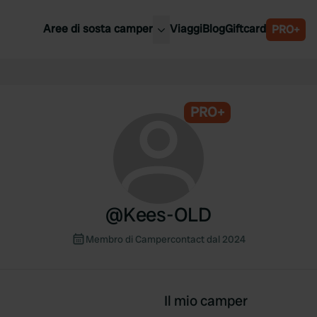
Aree di sosta camper
Viaggi
Blog
Giftcard
PRO+
ori aree di sosta camper
Belgio
Slovenia
a
PRO+
Austria
a
Svezia
nia
Svizzera
Bassi
@
Kees-OLD
Membro di Campercontact dal 2024
Il mio camper