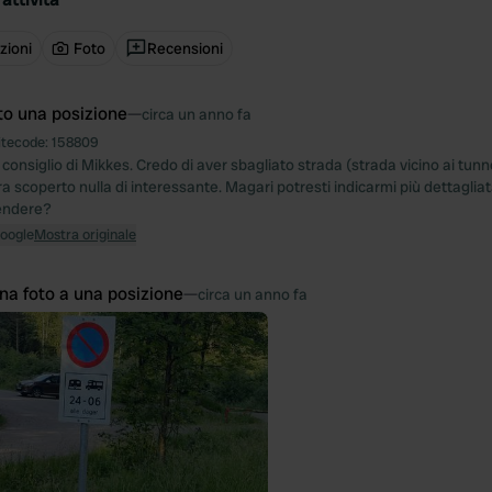
zioni
Foto
Recensioni
to una posizione
—
circa un anno fa
itecode:
158809
 consiglio di Mikkes. Credo di aver sbagliato strada (strada vicino ai tun
a scoperto nulla di interessante. Magari potresti indicarmi più dettagli
rendere?
Google
Mostra originale
na foto a una posizione
—
circa un anno fa