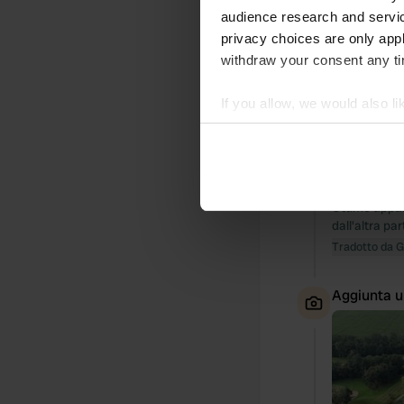
audience research and servi
Ho recensi
privacy choices are only app
S
withdraw your consent any tim
In negozio s
acque grigie 
If you allow, we would also lik
Tradotto da 
Collect information abou
Identify your device by ac
Ho recensi
Find out more about how your
S
Ottimo appar
We use cookies to personalis
dall'altra par
information about your use of
Tradotto da 
other information that you’ve
Aggiunta u