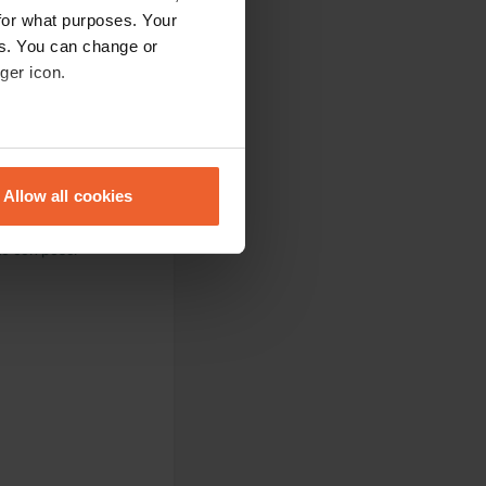
for what purposes. Your
es. You can change or
ger icon.
ngono scaricate le
 gratis.
eral meters
Allow all cookies
ails section
.
to con pesci
se our traffic. We also share
ers who may combine it with
 services.