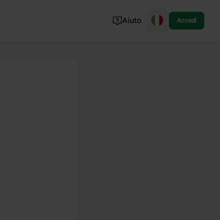
Aiuto
Accedi
Norvegia
Portogallo
Danimarca
Croazia
Mostra tutto...