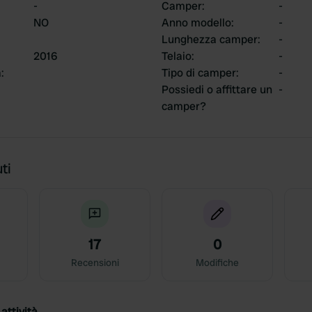
-
Camper
:
-
NO
Anno modello
:
-
Lunghezza camper
:
-
2016
Telaio
:
-
a
:
Tipo di camper
:
-
Possiedi o affittare un
-
camper?
ti
17
0
Recensioni
Modifiche
attività