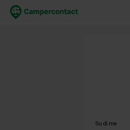
Prenota ora
Migli
Italia
Italia
Spagna
Spagn
Francia
Franci
Germania
Germa
Prenotazione sicura (EN)
Paesi 
Mostra tutto...
Su di me