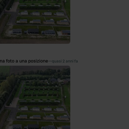
na foto a una posizione
—
quasi 2 anni fa