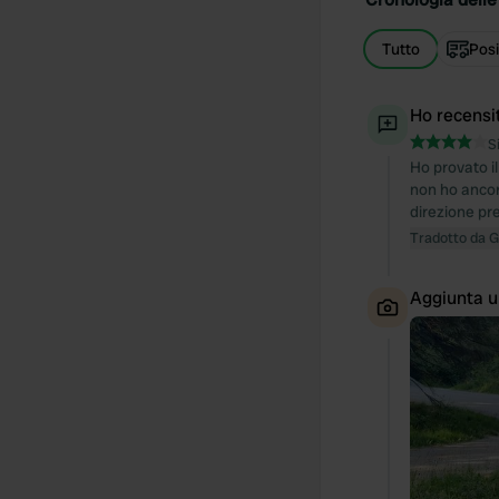
Tutto
Posi
Ho recensi
S
Ho provato il
non ho ancor
direzione p
Tradotto da 
Aggiunta u