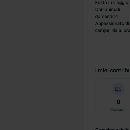
Festa in viaggio
:
Con animali
domestici?
Appassionato di
camper da allor
I miei contribu
0
Posizioni
Cronologia delle 