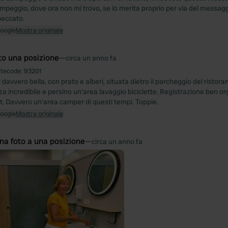
mpeggio, dove ora non mi trovo, se lo merita proprio per via del messagg
peccato.
Google
Mostra originale
to una posizione
—
circa un anno fa
itecode:
93201
avvero bella, con prato e alberi, situata dietro il parcheggio del ristorant
za incredibile e persino un'area lavaggio biciclette. Registrazione ben o
it. Davvero un'area camper di questi tempi. Toppie.
Google
Mostra originale
na foto a una posizione
—
circa un anno fa