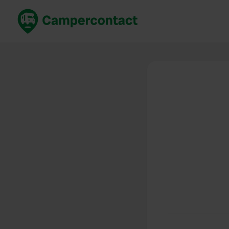
Prenota ora
Migli
Italia
Italia
Spagna
Spagn
Francia
Franci
Germania
Germa
Prenotazione sicura (EN)
Paesi 
Mostra tutto...