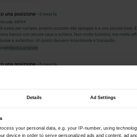
to una posizione
—
5 mesi fa
itecode:
68754
i sosta per camper, proprio accanto alla spiaggia e a una piccola baia. E
sino bianco con alcune case a schiera. Non molto turistico, ma molto af
urale e autentico. Un posto davvero incantevole e tranquillo.
Google
Mostra originale
to una posizione
—
5 mesi fa
itecode:
64279
 per visitare un monastero. Ottima supervisione, accogliente ma allo s
I bagni sono facilmente accessibili durante il giorno. Il viaggio in treno è 
impressionante, se è questo che vi interessa.
Details
Ad Settings
Google
Mostra originale
to una posizione
—
5 mesi fa
a
itecode:
9669
ocess your personal data, e.g. your IP-number, using technolog
gio, eravamo in prima fila sul tranquillo viale, separati da una recinzion
n molti servizi igienici. Passeggiate lungo il viale. La città non è molto 
ur device in order to serve personalized ads and content, ad a