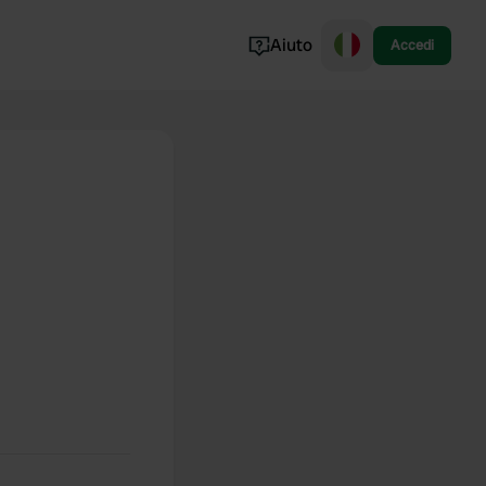
Aiuto
Accedi
Norvegia
Portogallo
Danimarca
Croazia
Mostra tutto...