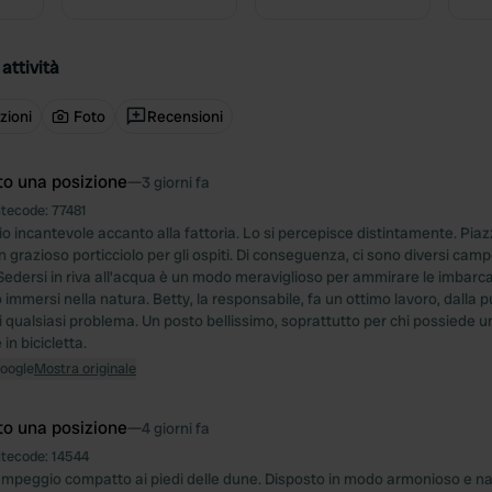
attività
zioni
Foto
Recensioni
to una posizione
—
3 giorni fa
itecode:
77481
 incantevole accanto alla fattoria. Lo si percepisce distintamente. Pia
 grazioso porticciolo per gli ospiti. Di conseguenza, ci sono diversi camp
edersi in riva all'acqua è un modo meraviglioso per ammirare le imbarcazi
 immersi nella natura. Betty, la responsabile, fa un ottimo lavoro, dalla pu
i qualsiasi problema. Un posto bellissimo, soprattutto per chi possiede 
 in bicicletta.
Google
Mostra originale
to una posizione
—
4 giorni fa
itecode:
14544
ampeggio compatto ai piedi delle dune. Disposto in modo armonioso e nat