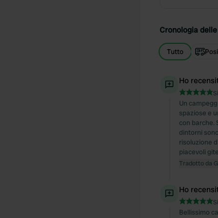
Cronologia delle 
Tutto
Posi
Ho recensi
S
Un campeggio
spaziose e un
con barche. S
dintorni sono
risoluzione d
piacevoli gite
Tradotto da 
Ho recensi
S
Bellissimo c