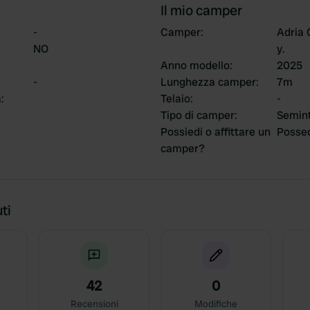
Il mio camper
-
Camper
:
Adria
NO
y.
Anno modello
:
2025
-
Lunghezza camper
:
7m
a
:
Telaio
:
-
Tipo di camper
:
Semin
Possiedi o affittare un
Posse
camper?
ti
42
0
Recensioni
Modifiche