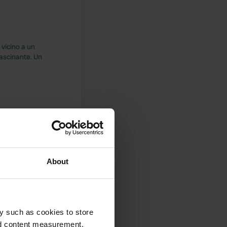
 vicino a un
fascinante. Un
tesso tempo
divertente e il
About
y such as cookies to store
e. Ospitale, un po'
attraente, ma è una
nd content measurement,