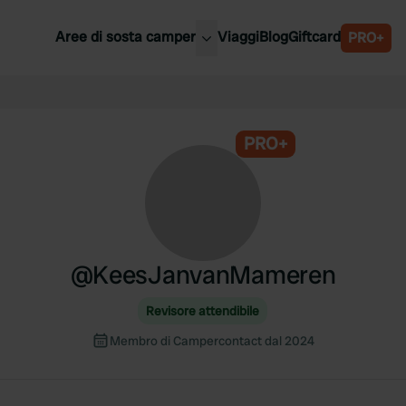
Aree di sosta camper
Viaggi
Blog
Giftcard
PRO+
ori aree di sosta camper
Belgio
Slovenia
a
PRO+
Austria
a
Svezia
nia
Svizzera
Bassi
@
KeesJanvanMameren
Revisore attendibile
Membro di Campercontact dal 2024