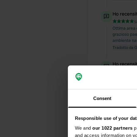
Ho recensi
S
Ottima area d
grazioso pae
ambiente nat
Tradotto da 
Ho recensi
S
Ottimo posto
trasparente. 
monastero è 
Tradotto da 
Consent
Ho recensi
Responsible use of your dat
S
We and
our 1022 partners
pr
Ottimo campeg
datato, ma co
and access information on yo