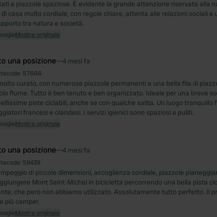
tati e piazzole spaziose. È evidente la grande attenzione riservata alla 
i casa molto cordiale, con regole chiare, attenta alle relazioni sociali e
apporto tra natura e società.
Google
Mostra originale
to una posizione
—
4 mesi fa
itecode:
57666
lto curato, con numerose piazzole permanenti e una bella fila di piaz
ccolo fiume. Tutto è ben tenuto e ben organizzato. Ideale per una breve s
Bellissime piste ciclabili, anche se con qualche salita. Un luogo tranquill
iatori francesi e olandesi. I servizi igienici sono spaziosi e puliti.
Google
Mostra originale
to una posizione
—
4 mesi fa
itecode:
58439
mpeggio di piccole dimensioni, accoglienza cordiale, piazzole pianeggian
ggiungere Mont Saint-Michel in bicicletta percorrendo una bella pista cic
ante, che però non abbiamo utilizzato. Assolutamente tutto perfetto. Il p
e più camper.
Google
Mostra originale