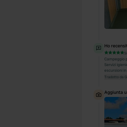
Ho recensi
S
Campeggio pi
Servizi igien
escursioni in
Tradotto da 
Aggiunta u