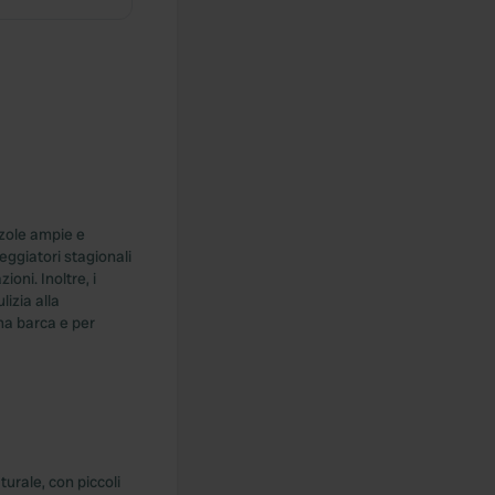
zzole ampie e
eggiatori stagionali
oni. Inoltre, i
lizia alla
una barca e per
urale, con piccoli