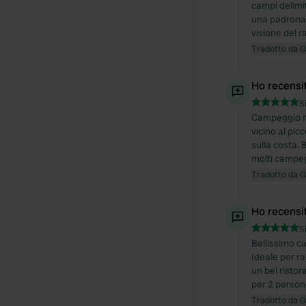
campi delimi
una padrona d
visione del r
Tradotto da 
Ho recensi
S
Campeggio mo
vicino al pi
sulla costa. 
molti campegg
Tradotto da 
Ho recensi
S
Bellissimo ca
Ideale per ra
un bel ristor
per 2 person
Tradotto da 