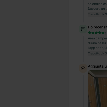
splendido ca
Davvero un 
Tradotto da 
Ho recensi
S
Area camper d
di una bellez
l'app aaan/u
Tradotto da 
Aggiunta u