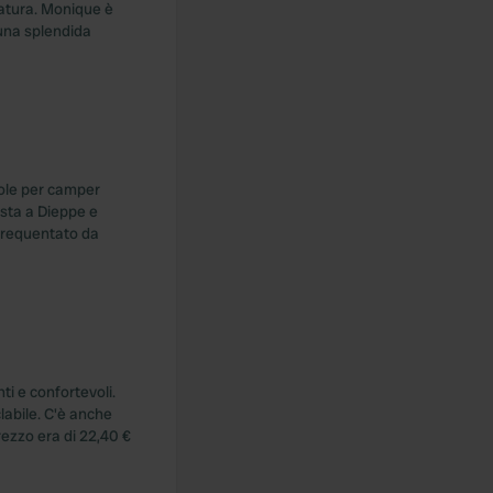
natura. Monique è
 una splendida
zole per camper
osta a Dieppe e
o frequentato da
ti e confortevoli.
labile. C'è anche
rezzo era di 22,40 €