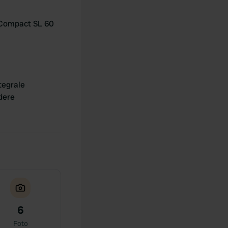
 Compact SL 60
tegrale
dere
6
Foto