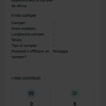
Appassionato di camper
-
da allora
:
Il mio camper
Camper
:
-
Anno modello
:
-
Lunghezza camper
:
-
Telaio
:
-
Tipo di camper
:
-
Possiedi o affittare un
Noleggia
camper?
I miei contributi
0
6