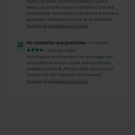
branco di renne! Quindi prendetevi il vostro
tempo, guardatevi intorno e andate a fare una
passeggiata. Assicuratevi solo di tenere il cane al
guinzaglio, altrimenti le renne se ne andranno.
Tradotto da Google
Mostra originale
Ho recensito una posizione
—
11 mesi fa
Sitecode:
103161
Un bel posto dove fermarsi, ma purtroppo non
accessibile ai camper, quindi abbiamo dovuto
scegliere il piano B. All'inizio della strada c'è un
cartello che dice "Camper non ammessi".
Tradotto da Google
Mostra originale