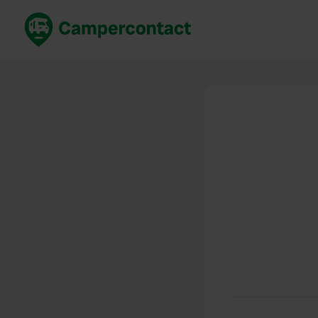
Prenota ora
Migli
Italia
Italia
Spagna
Spagn
Francia
Franci
Germania
Germa
Prenotazione sicura (EN)
Paesi 
Mostra tutto...