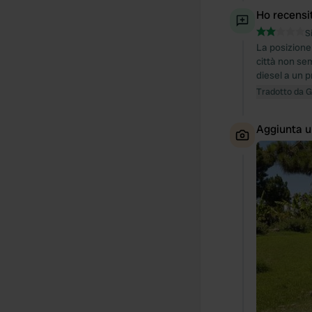
Ho recensi
S
La posizione
città non se
diesel a un 
Tradotto da 
Aggiunta u