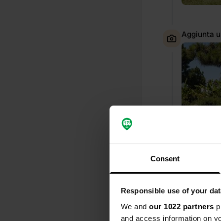
Aggiunta u
Consent
Responsible use of your dat
Ho recensi
We and
our 1022 partners
pr
S
and access information on yo