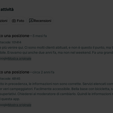
attività
zioni
Foto
Recensioni
to una posizione
—
3 mesi fa
itecode:
101414
più venire qui. Ci sono molti clienti abituali, e non è questo il punto, ma 
rribile. Eravamo qui anche due anni fa, ma non nel weekend. Fa una grand
Google
Mostra originale
to una posizione
—
circa 2 anni fa
itecode:
48145
to in precedenza, le informazioni non sono corrette. Servizi elencati co
r veri campeggiatori. Facilmente accessibile. Bella base con bicicletta, 
uperlativi. Chiederei al moderatore di cambiarlo. Quindi le informazioni 
di questa app.
Google
Mostra originale