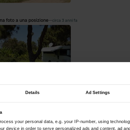
na foto a una posizione
—
circa 3 anni fa
Details
Ad Settings
a
to una posizione
—
circa 3 anni fa
ocess your personal data, e.g. your IP-number, using technolog
itecode:
101525
ur device in order to serve personalized ads and content, ad a