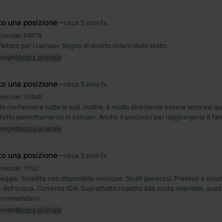
to una posizione
—
circa 3 anni fa
itecode:
54979
ietato per i camper. Segno di divieto chiaro dello stato.
Google
Mostra originale
to una posizione
—
circa 3 anni fa
itecode:
55045
 confermare tutte le lodi. Inoltre, è molto divertente essere sorpresi qu
fetto pernottamento in camper. Anche il percorso per raggiungerlo è fan
Google
Mostra originale
to una posizione
—
circa 3 anni fa
itecode:
71122
ggio. Satellite non disponibile ovunque. Sedili generosi. Prelievo e sv
o dell'acqua. Corrente 10A. Soprattutto rispetto alla costa orientale, qu
accomandato.
Google
Mostra originale