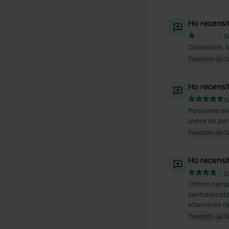
Ho recensi
S
Cancellare. V
Tradotto da 
Ho recensi
S
Possiamo solo
avere un per
Tradotto da 
Ho recensi
S
Ottimo campe
centralizzat
altamente r
Tradotto da 