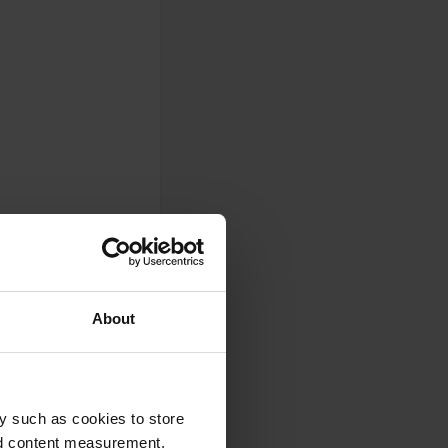
About
y such as cookies to store
nd content measurement,