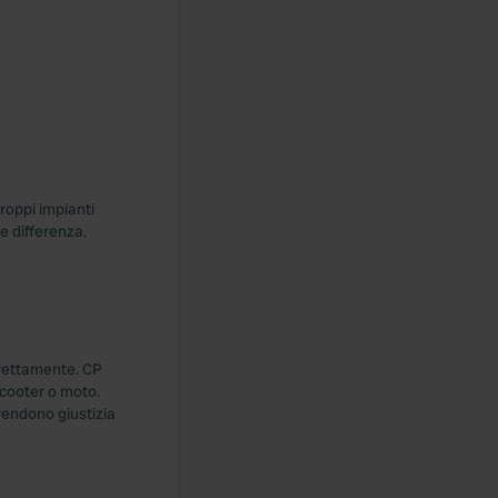
troppi impianti
e differenza.
rrettamente. CP
scooter o moto.
rendono giustizia