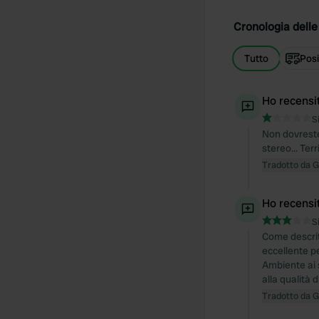
Cronologia delle 
Tutto
Posi
Ho recensi
S
Non dovreste 
stereo... Te
Tradotto da 
Ho recensi
S
Come descrit
eccellente pe
Ambiente ai s
alla qualità 
Tradotto da 