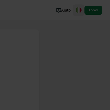
Aiuto
Accedi
Norvegia
Portogallo
Danimarca
Croazia
Mostra tutto...