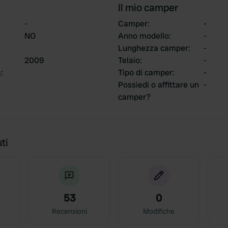
Il mio camper
-
Camper
:
-
NO
Anno modello
:
-
Lunghezza camper
:
-
2009
Telaio
:
-
a
:
Tipo di camper
:
-
Possiedi o affittare un
-
camper?
ti
53
0
Recensioni
Modifiche