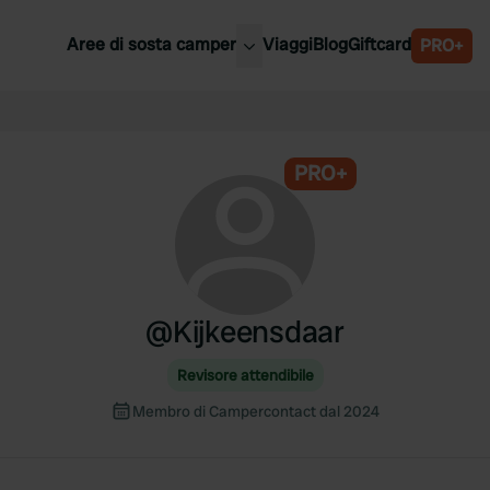
Aree di sosta camper
Viaggi
Blog
Giftcard
PRO+
ori aree di sosta camper
Belgio
Slovenia
a
PRO+
Austria
a
Svezia
nia
Svizzera
Bassi
@
Kijkeensdaar
Revisore attendibile
Membro di Campercontact dal 2024