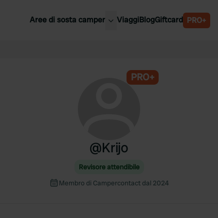
Aree di sosta camper
Viaggi
Blog
Giftcard
PRO+
ori aree di sosta camper
Belgio
Slovenia
a
PRO+
Austria
a
Svezia
nia
Svizzera
Bassi
@
Krijo
Revisore attendibile
Membro di Campercontact dal 2024