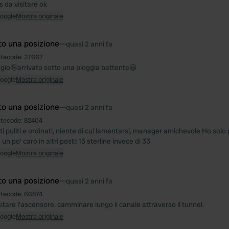
 da visitare ok
Google
Mostra originale
to una posizione
—
quasi 2 anni fa
itecode:
27667
gio🤪arrivato sotto una pioggia battente😀
Google
Mostra originale
to una posizione
—
quasi 2 anni fa
itecode:
82404
osti puliti e ordinati, niente di cui lamentarsi, manager amichevole Ho solo
un po' caro in altri posti: 15 sterline invece di 33
Google
Mostra originale
to una posizione
—
quasi 2 anni fa
itecode:
66874
sitare l'ascensore. camminare lungo il canale attraverso il tunnel.
Google
Mostra originale