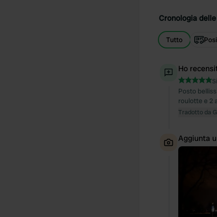
Cronologia delle 
Tutto
Posi
Ho recensi
S
Posto belliss
roulotte e 2 
Tradotto da 
Aggiunta u