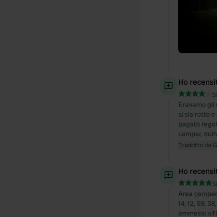
Ho recensi
S
Eravamo gli 
si sia rotto
pagato regola
camper, quin
Tradotto da 
Ho recensi
S
Area camper 
14, 12, 59, 5
ammessi all'i