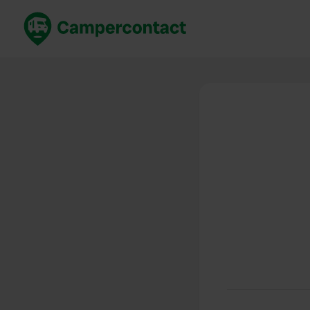
Prenota ora
Migli
Italia
Italia
Spagna
Spagn
Francia
Franci
Germania
Germa
Prenotazione sicura (EN)
Paesi 
Mostra tutto...