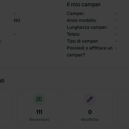
Il mio camper
-
Camper
:
-
NO
Anno modello
:
-
Lunghezza camper
:
-
-
Telaio
:
-
a
:
Tipo di camper
:
-
Possiedi o affittare un
-
camper?
ti
111
0
Recensioni
Modifiche