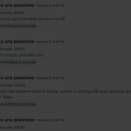
to una posizione
—
quasi 2 anni fa
itecode:
66410
rato, qui è possibile cercare l'oro🤪
Google
Mostra originale
to una posizione
—
quasi 2 anni fa
itecode:
29943
i il prezzo, prendine uno
Google
Mostra originale
to una posizione
—
quasi 2 anni fa
itecode:
55548
esto che abbiamo fatto in Scozia, questo si distingue🤪 posti spaziosi, bel
 Slider
Google
Mostra originale
to una posizione
—
quasi 2 anni fa
itecode:
54938