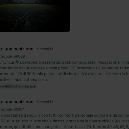
to una posizione
—
5 mesi fa
itecode:
99069
unici qui 😁 Dovrebbero esserci più posti come questo. Peccato che il n
 e che siamo dovuti tornare a casa prima 😵‍💫 Torneremo sicuramente. U
rmente più di 30 € solo per un po' di elettricità extra perché il resto lo 
di 5 € sono un'ottima cosa.
Google
Mostra originale
to una posizione
—
5 mesi fa
itecode:
60454
abbastanza tranquilla con tutti i comfort, personale cordiale e disponibi
8, 57, 49 a sinistra invece che a destra, pranzo nella nostra chiesa (delizio
nterno, quindi abbiamo mangiato sulla terrazza 🤣). Ritorno 49, 48, 47, 8, 11,