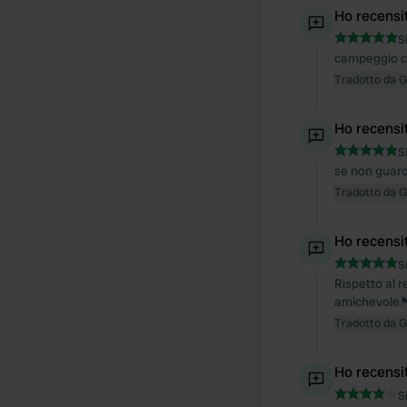
Ho recensi
S
campeggio cu
Tradotto da 
Ho recensi
S
se non guard
Tradotto da 
Ho recensi
S
Rispetto al r
amichevole🏴
Tradotto da 
Ho recensi
S