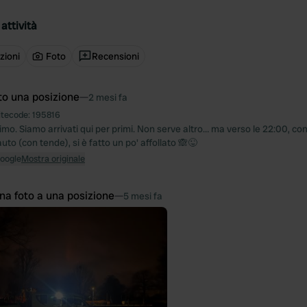
attività
zioni
Foto
Recensioni
to una posizione
—
2 mesi fa
itecode:
195816
imo. Siamo arrivati qui per primi. Non serve altro… ma verso le 22:00, con
auto (con tende), si è fatto un po' affollato 🙈😜
Google
Mostra originale
na foto a una posizione
—
5 mesi fa