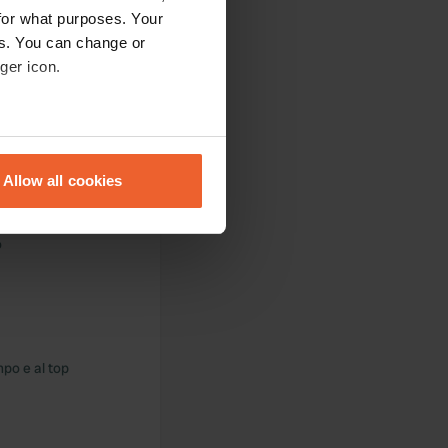
for what purposes. Your
es. You can change or
ger icon.
i distanza. ottima
eral meters
Allow all cookies
ails section
.
se our traffic. We also share
o
ers who may combine it with
 services.
mpo e al top