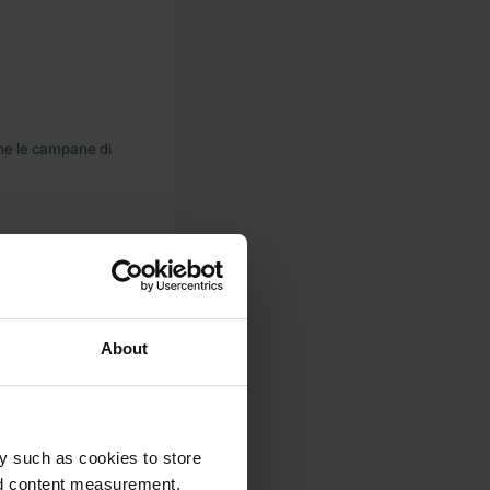
he le campane di
About
sse non accetta
y such as cookies to store
nd content measurement,