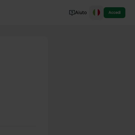
Aiuto
Accedi
Norvegia
Portogallo
Danimarca
Croazia
Mostra tutto...