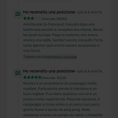
Ho recensito una posizione
—
più di 4 anni fa
Sitecode:
86066
Amichevole (in francese) ricevuto dopo una
telefonata perché la reception era chiusa. Alcuni
bei posti sul lago. Paga in contanti, non aveva
ancora una spilla. Sanitari vecchi, ma puliti. Porta
carta igienica (può anche essere acquistata) e
una torcia.
Tradotto da Google
Mostra originale
Ho recensito una posizione
—
più di 4 anni fa
Sitecode:
30220
Nicolas è un proprietario di campeggio molto
ospitale. Parla poche parole di olandese e un
buon inglese. Puoi bere qualcosa con lui a un
prezzo molto ragionevole. Piazzole spaziose. Il
campeggio si trova vicino a un parco con parco
giochi, fiume e tavolo da ping pong. Nelle
vicinanze si trova un campo da calcio. L'impianto