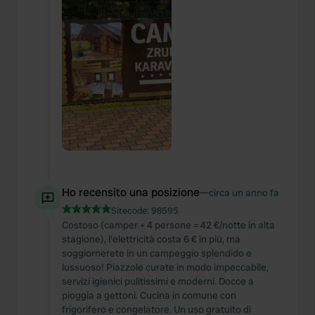
We also share information about your use of our site with
our social media, advertising and analytics partners who
may combine it with other information that you’ve
provided to them or that they’ve collected from your use
of their services.
Ho recensito una posizione
—
circa un anno fa
Sitecode:
98595
Costoso (camper + 4 persone = 42 €/notte in alta
stagione), l'elettricità costa 6 € in più, ma
soggiornerete in un campeggio splendido e
lussuoso! Piazzole curate in modo impeccabile,
servizi igienici pulitissimi e moderni. Docce a
pioggia a gettoni. Cucina in comune con
frigorifero e congelatore. Un uso gratuito di