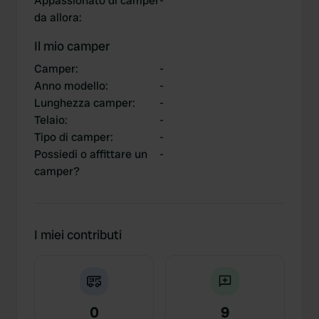
Appassionato di camper
-
da allora
:
Il mio camper
Camper
:
-
Anno modello
:
-
Lunghezza camper
:
-
Telaio
:
-
Tipo di camper
:
-
Possiedi o affittare un
-
camper?
I miei contributi
0
9