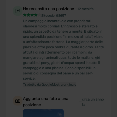
Ho recensito una posizione
—
12 mesi fa
Sitecode:
98657
Un campeggio incantevole con proprietari
olandesi molto cordiali. L'ingresso è sterrato e
ripido, un aspetto da tenere a mente. È situato in
una splendida posizione "in mezzo al nulla", vicino
a un'affascinante fattoria. La maggior parte delle
piazzole offre poca ombra durante il giorno. Tante
attività di intrattenimento per i bambini: da
mangiare agli animali quasi tutte le mattine, giri
gratuiti sui pony, giochi d'acqua sparsi in tutto il
campeggio e una piscina! Sono disponibili un
servizio di consegna del pane e un bar self-
service.
Tradotto da Google
Mostra originale
Aggiunta una foto a una
circa un anno
—
posizione
fa