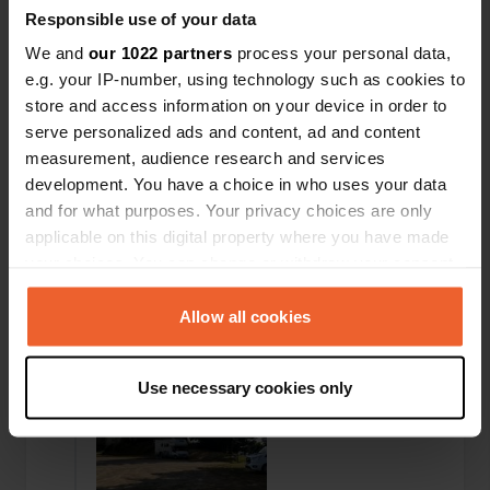
Responsible use of your data
We and
our 1022 partners
process your personal data,
e.g. your IP-number, using technology such as cookies to
store and access information on your device in order to
serve personalized ads and content, ad and content
measurement, audience research and services
development. You have a choice in who uses your data
Aggiunta una foto a una
circa 3 anni
—
and for what purposes. Your privacy choices are only
posizione
fa
applicable on this digital property where you have made
your choices. You can change or withdraw your consent
any time from the Cookie Declaration or by clicking on
the Privacy trigger icon.
Allow all cookies
If you allow, we would also like to:
Use necessary cookies only
Collect information about your geographical location
which can be accurate to within several meters
Identify your device by actively scanning it for
specific characteristics (fingerprinting)