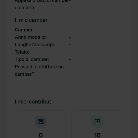
Appassionato di camper
-
da allora
:
Il mio camper
Camper
:
-
Anno modello
:
-
Lunghezza camper
:
-
Telaio
:
-
Tipo di camper
:
-
Possiedi o affittare un
-
camper?
I miei contributi
0
10