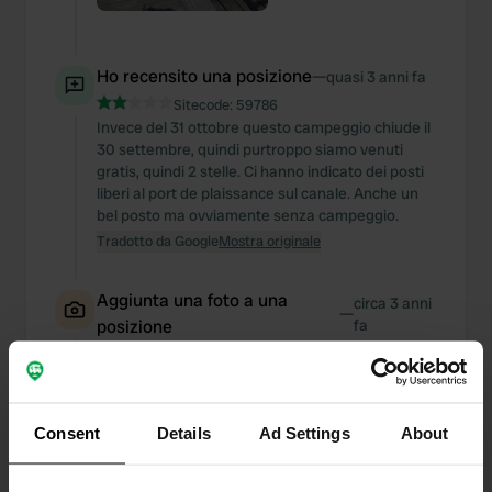
Ho recensito una posizione
—
quasi 3 anni fa
Sitecode:
59786
Invece del 31 ottobre questo campeggio chiude il
30 settembre, quindi purtroppo siamo venuti
gratis, quindi 2 stelle. Ci hanno indicato dei posti
liberi al port de plaissance sul canale. Anche un
bel posto ma ovviamente senza campeggio.
Tradotto da Google
Mostra originale
Aggiunta una foto a una
circa 3 anni
—
posizione
fa
Consent
Details
Ad Settings
About