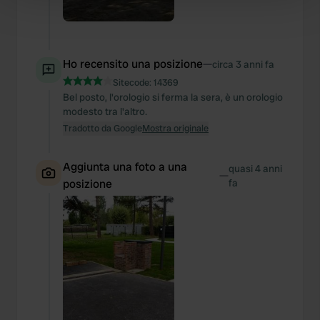
Find out more about how your personal data is processed
and set your preferences in the
details section
.
We use cookies to personalise content and ads, to
Ho recensito una posizione
—
circa 3 anni fa
provide social media features and to analyse our traffic.
Sitecode:
14369
We also share information about your use of our site with
Bel posto, l'orologio si ferma la sera, è un orologio
modesto tra l'altro.
our social media, advertising and analytics partners who
Tradotto da Google
Mostra originale
may combine it with other information that you’ve
provided to them or that they’ve collected from your use
of their services.
Aggiunta una foto a una
quasi 4 anni
—
posizione
fa