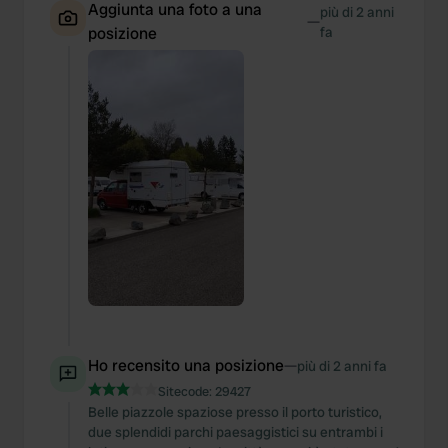
Aggiunta una foto a una
più di 2 anni
—
posizione
fa
Ho recensito una posizione
—
più di 2 anni fa
Sitecode:
29427
Belle piazzole spaziose presso il porto turistico,
due splendidi parchi paesaggistici su entrambi i