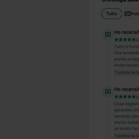
Tutto
Posi
Ho recensi
S
Tutto è forni
Una bevanda 
anche un lag
molto tornare
Tradotto da 
Ho recensi
S
Cosa aggiung
garantire che 
secondo gior
anche visitat
un posto fant
Tradotto da 