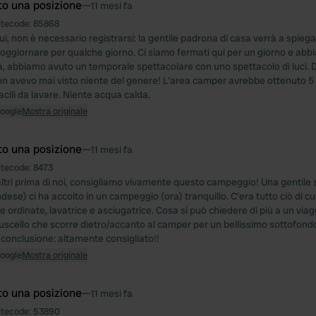
to una posizione
—
11 mesi fa
itecode:
85868
ui, non è necessario registrarsi: la gentile padrona di casa verrà a spiega
oggiornare per qualche giorno. Ci siamo fermati qui per un giorno e abb
a, abbiamo avuto un temporale spettacolare con uno spettacolo di luci.
on avevo mai visto niente del genere! L'area camper avrebbe ottenuto 5 st
acili da lavare. Niente acqua calda.
Google
Mostra originale
to una posizione
—
11 mesi fa
itecode:
8473
ltri prima di noi, consigliamo vivamente questo campeggio! Una gentile 
ndese) ci ha accolto in un campeggio (ora) tranquillo. C'era tutto ciò di 
e ordinate, lavatrice e asciugatrice. Cosa si può chiedere di più a un via
 ruscello che scorre dietro/accanto al camper per un bellissimo sottofond
n conclusione: altamente consigliato!!
Google
Mostra originale
to una posizione
—
11 mesi fa
itecode:
53890