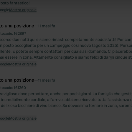
 our site with our social media, advertising and analytics partn
Posto fantastico!
 provided to them or that they’ve collected from your use of their
Google
Mostra originale
to una posizione
—
11 mesi fa
itecode:
162897
corso due notti qui e siamo rimasti completamente soddisfatti! Per ca
 un posto accogliente per un campeggio così nuovo (agosto 2025). Person
ellente. E potete sempre contattarli per qualsiasi domanda. Ci piacerebb
 essere in zona. Altamente consigliato e siamo felici di dargli cinque st
Google
Mostra originale
to una posizione
—
11 mesi fa
itecode:
161360
aviglioso dove pernottare, anche per pochi giorni. La famiglia che gest
ncredibilmente cordiale; all'arrivo, abbiamo ricevuto tutta l'assistenza
delizioso bicchiere di vino bianco. Se dovessimo tornare in zona, saremo 
Google
Mostra originale