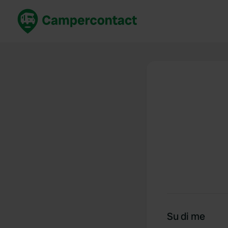
Prenota ora
Migli
Italia
Italia
Spagna
Spagn
Francia
Franci
Germania
Germa
Prenotazione sicura (EN)
Paesi 
Mostra tutto...
Su di me