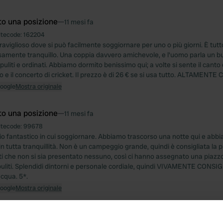
to una posizione
—
11 mesi fa
itecode:
162204
aviglioso dove si può facilmente soggiornare per uno o più giorni. È tutt
samente tranquillo. Una coppia davvero amichevole, e l'uomo parla un buo
 puliti e ordinati. Abbiamo dormito benissimo qui; a volte si sente il canto
o e il concerto di cricket. Il prezzo è di 26 € se si usa tutto. ALTAMENT
Google
Mostra originale
to una posizione
—
11 mesi fa
itecode:
99678
 fantastico in cui soggiornare. Abbiamo trascorso una notte qui e abb
in tutta tranquillità. Non è un campeggio grande, quindi è consigliata la
ti che non si sia presentato nessuno, così ci hanno assegnato una piazzola
 puliti. Splendidi dintorni e personale cordiale, quindi VIVAMENTE CONSI
acqua. 5*.
Google
Mostra originale
to una posizione
—
11 mesi fa