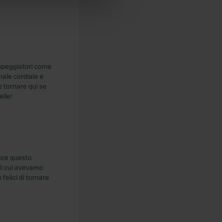
ers who may combine it with
 services.
mpeggiatori come
ale cordiale e
e tornare qui se
elle!
isce questo
 di cui avevamo
felici di tornare