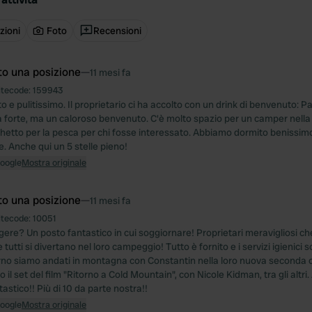
zioni
Foto
Recensioni
to una posizione
—
11 mesi fa
itecode:
159943
to e pulitissimo. Il proprietario ci ha accolto con un drink di benvenuto: Pa
forte, ma un caloroso benvenuto. C'è molto spazio per un camper nella 
hetto per la pesca per chi fosse interessato. Abbiamo dormito benissim
. Anche qui un 5 stelle pieno!
Google
Mostra originale
to una posizione
—
11 mesi fa
itecode:
10051
ere? Un posto fantastico in cui soggiornare! Proprietari meravigliosi che
tutti si divertano nel loro campeggio! Tutto è fornito e i servizi igienici son
no siamo andati in montagna con Constantin nella loro nuova seconda
o il set del film "Ritorno a Cold Mountain", con Nicole Kidman, tra gli altri
astico!! Più di 10 da parte nostra!!
Google
Mostra originale