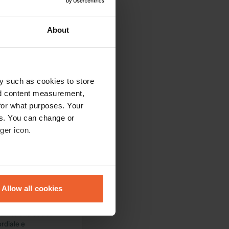
I servizi igienici
orgoglio del fiume,
About
sente un gufo🦉.
a; sono persone
y such as cookies to store
nd content measurement,
for what purposes. Your
es. You can change or
è assolutamente
a e di qualche
ger icon.
. Tutto è fornito e
eral meters
Allow all cookies
ails section
.
stante una strada
se our traffic. We also share
ordiale e