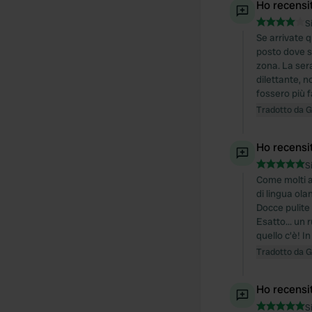
Ho recensi
S
Se arrivate q
posto dove s
zona. La ser
dilettante, n
fossero più f
Tradotto da 
Ho recensi
S
Come molti a
di lingua ola
Docce pulite 
Esatto... un
quello c'è! I
Tradotto da 
Ho recensi
S