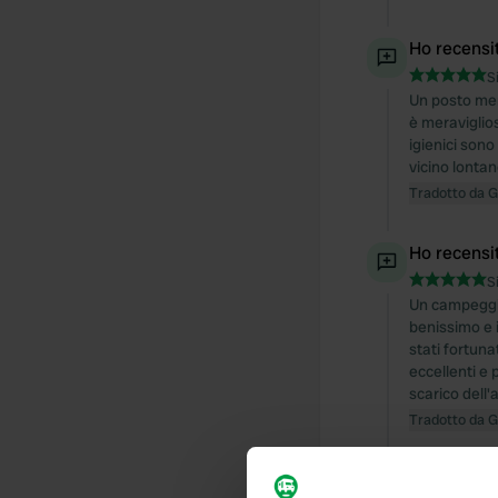
Ho recensi
S
Un posto mer
è meraviglio
igienici sono
vicino lontan
Tradotto da 
Ho recensi
S
Un campeggio
benissimo e 
stati fortuna
eccellenti e
scarico dell'
Tradotto da 
Ho recensi