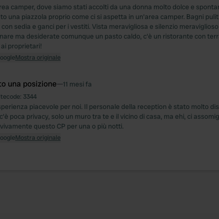
rea camper, dove siamo stati accolti da una donna molto dolce e sponta
o una piazzola proprio come ci si aspetta in un'area camper. Bagni pulit
con sedia e ganci per i vestiti. Vista meravigliosa e silenzio meraviglios
cinare ma desiderate comunque un pasto caldo, c'è un ristorante con terr
i proprietari!
Google
Mostra originale
to una posizione
—
11 mesi fa
itecode:
3344
perienza piacevole per noi. Il personale della reception è stato molto dis
c'è poca privacy, solo un muro tra te e il vicino di casa, ma ehi, ci assomi
vivamente questo CP per una o più notti.
Google
Mostra originale