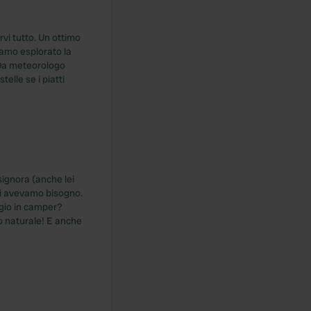
rvi tutto. Un ottimo
iamo esplorato la
 Da meteorologo
elle se i piatti
signora (anche lei
cui avevamo bisogno.
ggio in camper?
o naturale! E anche