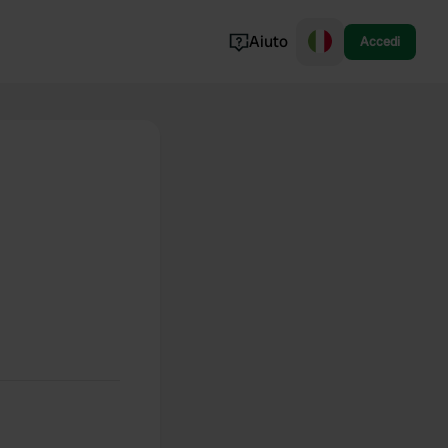
Aiuto
Accedi
Norvegia
Portogallo
Danimarca
Croazia
Mostra tutto...