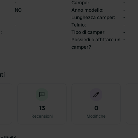
-
Camper
:
-
NO
Anno modello
:
-
Lunghezza camper
:
-
-
Telaio
:
-
a
:
Tipo di camper
:
-
Possiedi o affittare un
-
camper?
ti
13
0
Recensioni
Modifiche
attività