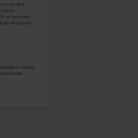
nea! Per 34 €,
i, docce
o! E se non avete
azza all'ingresso.
ponibile e cordiale.
gliamo molto.