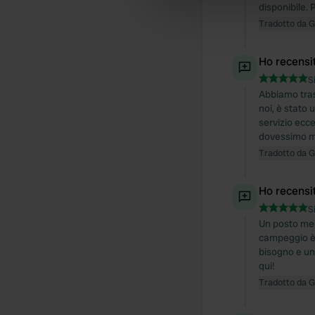
information about your use of
disponibile. 
other information that you’ve
Tradotto da 
Ho recensi
S
Abbiamo tras
noi, è stato
servizio ecc
dovessimo mai
Tradotto da 
Ho recensi
S
Un posto mer
campeggio è i
bisogno e un 
qui!
Tradotto da 