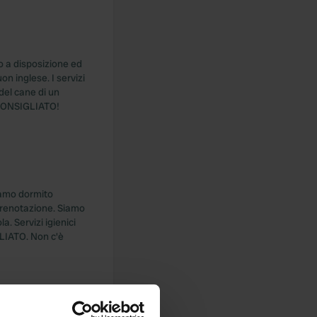
o a disposizione ed
n inglese. I servizi
 del cane di un
E CONSIGLIATO!
iamo dormito
 prenotazione. Siamo
. Servizi igienici
GLIATO. Non c'è