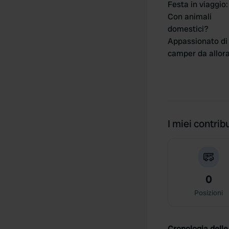
Festa in viaggio
:
Con animali
domestici?
Appassionato di
camper da allor
I miei contribu
0
Posizioni
Cronologia delle 