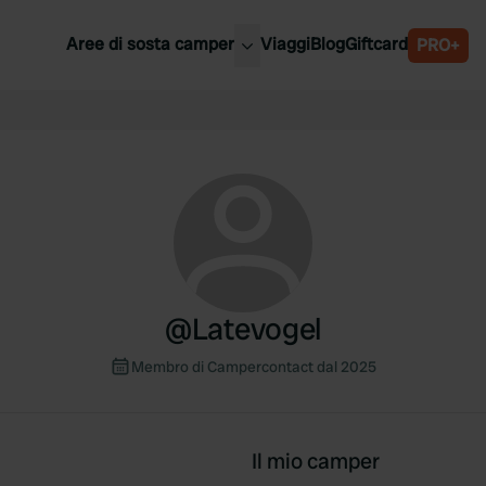
Aree di sosta camper
Viaggi
Blog
Giftcard
PRO+
ori aree di sosta camper
Belgio
Slovenia
a
Austria
a
Svezia
nia
Svizzera
Bassi
@
Latevogel
Membro di Campercontact dal 2025
Il mio camper