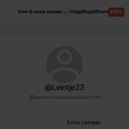
Aree di sosta camper
Viaggi
Blog
Giftcard
PRO+
ori aree di sosta camper
Belgio
Slovenia
a
Austria
a
Svezia
nia
Svizzera
Bassi
@
Leintje23
Membro di Campercontact dal 2025
Il mio camper