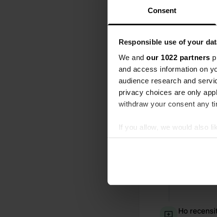
Consent
Tutto
Posi
Responsible use of your dat
Aggiunta u
We and
our 1022 partners
pr
and access information on yo
audience research and servi
privacy choices are only app
withdraw your consent any tim
If you allow, we would also lik
Collect information abou
Identify your device by ac
Find out more about how your
We use cookies to personalis
information about your use of
Ho recensi
other information that you’ve