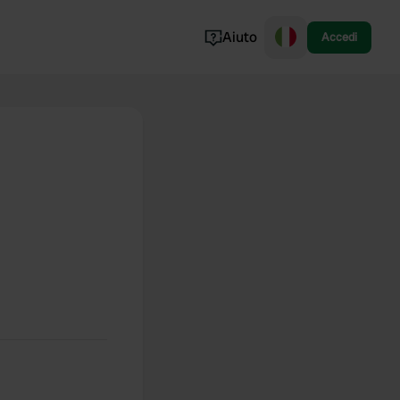
Aiuto
Accedi
Norvegia
Portogallo
Danimarca
Croazia
Mostra tutto...