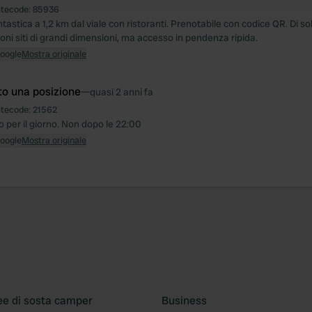
itecode:
85936
tastica a 1,2 km dal viale con ristoranti. Prenotabile con codice QR. Di so
oni siti di grandi dimensioni, ma accesso in pendenza ripida.
Google
Mostra originale
to una posizione
—
quasi 2 anni fa
itecode:
21562
 per il giorno. Non dopo le 22:00
Google
Mostra originale
ee di sosta camper
Business