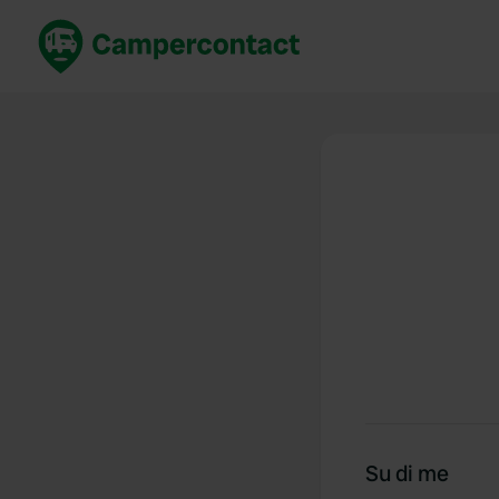
Prenota ora
Migli
Italia
Italia
Spagna
Spagn
Francia
Franci
Germania
Germa
Prenotazione sicura (EN)
Paesi 
Mostra tutto...
Su di me