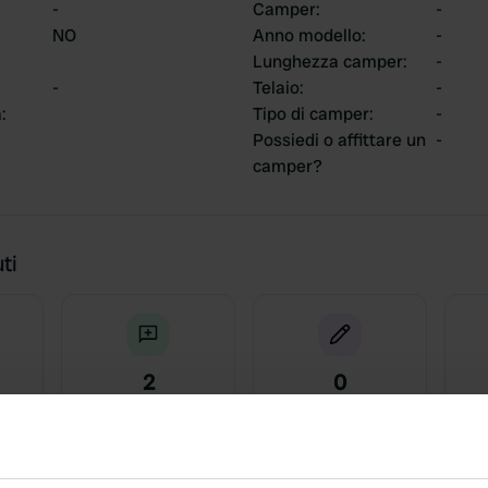
-
Camper
:
-
NO
Anno modello
:
-
Lunghezza camper
:
-
-
Telaio
:
-
a
:
Tipo di camper
:
-
Possiedi o affittare un
-
camper?
ti
2
0
Recensioni
Modifiche
attività