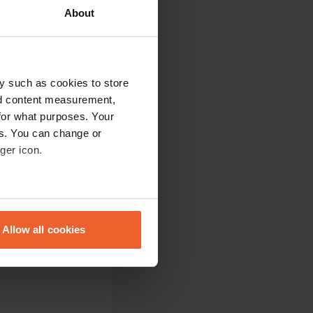
About
y such as cookies to store
nd content measurement,
for what purposes. Your
es. You can change or
ger icon.
eral meters
Allow all cookies
ails section
.
se our traffic. We also share
ers who may combine it with
 services.