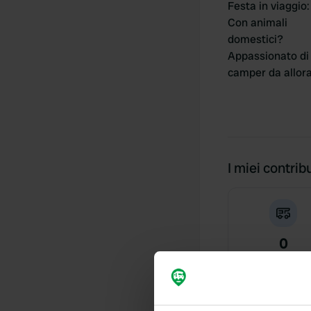
Festa in viaggio
:
Con animali
domestici?
Appassionato di
camper da allor
I miei contribu
0
Posizioni
Cronologia delle 