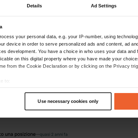
Details
Ad Settings
zioni
Foto
Recensioni
a
na foto a una posizione
—
quasi 2 anni fa
ocess your personal data, e.g. your IP-number, using technolog
ur device in order to serve personalized ads and content, ad a
ces development. You have a choice in who uses your data and 
licable on this digital property where you have made your choic
e from the Cookie Declaration or by clicking on the Privacy trig
e to:
t your geographical location which can be accurate to within sev
tively scanning it for specific characteristics (fingerprinting)
Use necessary cookies only
 personal data is processed and set your preferences in the
det
e content and ads, to provide social media features and to analy
 our site with our social media, advertising and analytics partn
to una posizione
—
quasi 2 anni fa
 provided to them or that they’ve collected from your use of their