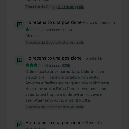
ritorno a piedi.
Tradotto da Google
Mostra originale
Ho recensito una posizione
—
circa un mese fa
Sitecode:
92130
Chiuso.
Tradotto da Google
Mostra originale
Ho recensito una posizione
—
3 mesi fa
Sitecode:
8285
Ottimo posto dove pernottare. L'elettricità è
disponibile. Il bagno è datato e non pulito.
Anversa è facilmente raggiungibile in bicicletta.
Noi siamo stati all'Afas Drome. Insomma, non
aspettatevi troppo e godetevi un piacevole
pernottamento vicino al centro città.
Tradotto da Google
Mostra originale
Ho recensito una posizione
—
3 mesi fa