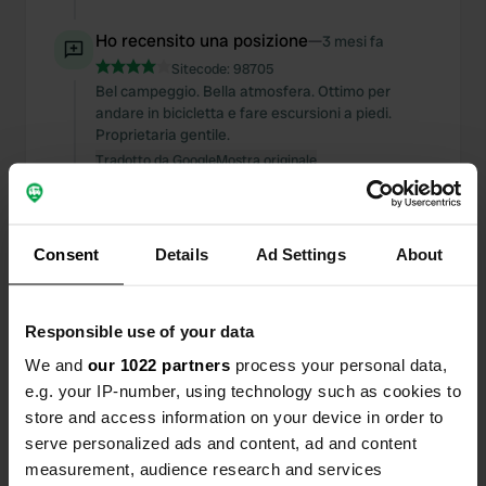
Ho recensito una posizione
—
3 mesi fa
Sitecode:
98705
Bel campeggio. Bella atmosfera. Ottimo per
andare in bicicletta e fare escursioni a piedi.
Proprietaria gentile.
Tradotto da Google
Mostra originale
Aggiunta una nuova posizione
—
4 mesi fa
Camperplek De Hofstede Den Hoorn Z-
Consent
Details
Ad Settings
About
Holland
Zwethkade Zuid
43t
,
Den Hoorn
South Holland
,
Paesi Bassi
Responsible use of your data
We and
our 1022 partners
process your personal data,
Ho recensito una posizione
—
5 mesi fa
e.g. your IP-number, using technology such as cookies to
Sitecode:
160565
store and access information on your device in order to
Ottimo posto per parcheggiare. Belle piazzole in
serve personalized ads and content, ad and content
ghiaia. Acqua ed elettricità. Atmosfera
measurement, audience research and services
amichevole al circolo sportivo. Buon divertimento!