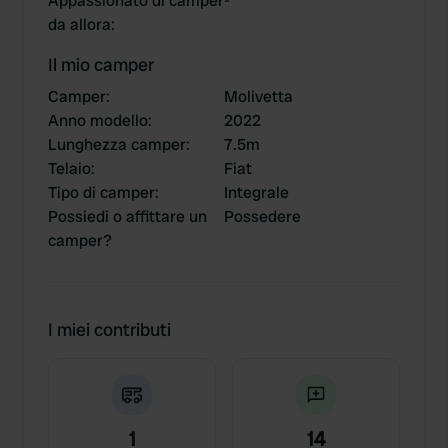
Appassionato di camper
-
da allora
:
Il mio camper
Camper
:
Molivetta
Anno modello
:
2022
Lunghezza camper
:
7.5m
Telaio
:
Fiat
Tipo di camper
:
Integrale
Possiedi o affittare un
Possedere
camper?
I miei contributi
1
14