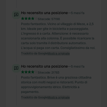
may combine it with other information that you’ve
provided to them or that they’ve collected from your use
Ho recensito una posizione
—
5 mesi fa
of their services.
Sitecode:
57198
Posto fantastico. Vicino al villaggio di Meze, a 2,5
km. Ideale per gite in bicicletta e passeggiate.
L'ingresso è a carta. Attenzione: è necessario
scansionarla alla colonna. È possibile ricaricare la
carta solo tramite il distributore automatico.
L'acqua si paga con carta. Consigliatissimo da noi.
Tradotto da Google
Mostra originale
Ho recensito una posizione
—
5 mesi fa
Sitecode:
21783
Posto fantastico. Brive è una graziosa cittadina
storica con molti negozi e ristoranti. Punto di
approvvigionamento idrico. Elettricità a
pagamento.
Tradotto da Google
Mostra originale