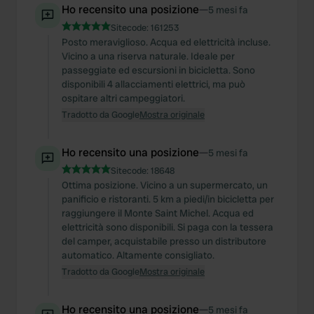
Ho recensito una posizione
—
5 mesi fa
Sitecode:
161253
Posto meraviglioso. Acqua ed elettricità incluse.
Vicino a una riserva naturale. Ideale per
passeggiate ed escursioni in bicicletta. Sono
disponibili 4 allacciamenti elettrici, ma può
ospitare altri campeggiatori.
Tradotto da Google
Mostra originale
Ho recensito una posizione
—
5 mesi fa
Sitecode:
18648
Ottima posizione. Vicino a un supermercato, un
panificio e ristoranti. 5 km a piedi/in bicicletta per
raggiungere il Monte Saint Michel. Acqua ed
elettricità sono disponibili. Si paga con la tessera
del camper, acquistabile presso un distributore
automatico. Altamente consigliato.
Tradotto da Google
Mostra originale
Ho recensito una posizione
—
5 mesi fa