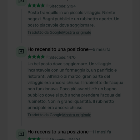
Sitecode:
2194
Posto tranquillo in un piccolo villaggio. Niente
negozi. Bagni pubblici e un rubinetto aperto. Un
posto piacevole dove soggiornare.
Tradotto da Google
Mostra originale
Ho recensito una posizione
—
5 mesi fa
Sitecode:
1470
Un bel posto dove soggiornare. Un villaggio
incantevole con un formaggiaio, un panificio e
ristoranti. All'inizio di marzo, gran parte del
villaggio era ancora chiuso. Il rubinetto dell'acqua
non funzionava. Poco più avanti, c'è un bagno
pubblico dove si può anche prendere l'acqua del
rubinetto. Non in grandi quantità. Il rubinetto
principale era ancora chiuso.
Tradotto da Google
Mostra originale
Ho recensito una posizione
—
11 mesi fa
Sitecode:
168494