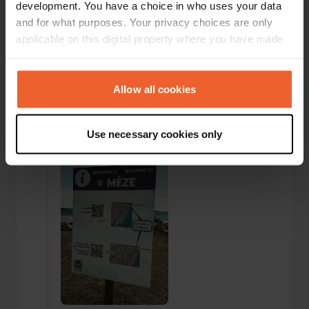
Buon soggiorno! Bei posti in ghiaia. Acqua ed
development. You have a choice in who uses your data
elettricità disponibili. Atmosfera amichevole al
and for what purposes. Your privacy choices are only
circolo sportivo. Buon soggiorno! Buon
applicable on this digital property where you have made
divertimento!
your choices. You can change or withdraw your consent
Tradotto da Google
Mostra originale
any time from the Cookie Declaration or by clicking on
the Privacy trigger icon.
Allow all cookies
Aggiunta una foto a una
5 mesi
—
posizione
fa
If you allow, we would also like to:
Use necessary cookies only
Collect information about your geographical location
which can be accurate to within several meters
Identify your device by actively scanning it for
specific characteristics (fingerprinting)
Find out more about how your personal data is processed
and set your preferences in the
details section
.
We use cookies to personalise content and ads, to
provide social media features and to analyse our traffic.
We also share information about your use of our site with
our social media, advertising and analytics partners who