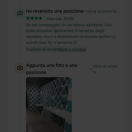
Ho recensito una posizione
—
circa un anno fa
Sitecode:
26783
Un bel campeggio! Un bel blocco sanitario. Una
bella cittadina! @silverline Si lamenta degli
olandesi, ma si è dimenticato di esserlo anche lui,
quindi cosa fa: si lamenta 🤣
Tradotto da Google
Mostra originale
Aggiunta una foto a una
circa un anno
—
posizione
fa