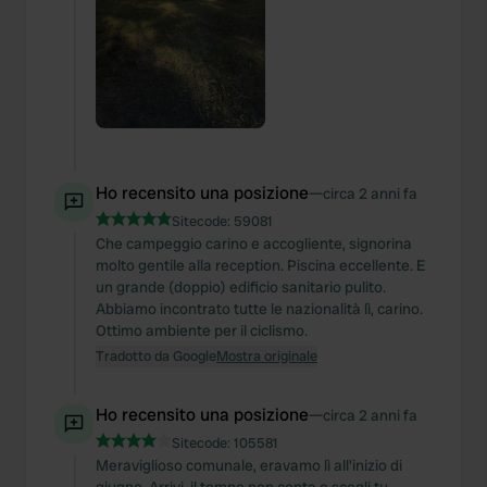
Ho recensito una posizione
—
circa 2 anni fa
Sitecode:
59081
Che campeggio carino e accogliente, signorina
molto gentile alla reception. Piscina eccellente. E
un grande (doppio) edificio sanitario pulito.
Abbiamo incontrato tutte le nazionalità lì, carino.
Ottimo ambiente per il ciclismo.
Tradotto da Google
Mostra originale
Ho recensito una posizione
—
circa 2 anni fa
Sitecode:
105581
Meraviglioso comunale, eravamo lì all'inizio di