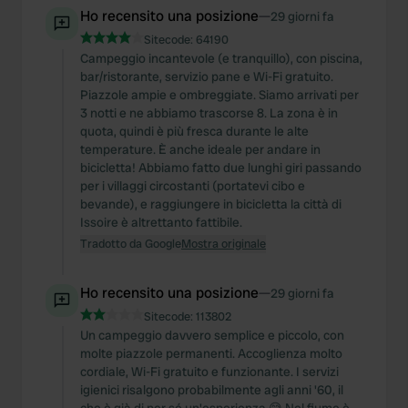
Ho recensito una posizione
—
29 giorni fa
Sitecode:
64190
Campeggio incantevole (e tranquillo), con piscina,
bar/ristorante, servizio pane e Wi-Fi gratuito.
Piazzole ampie e ombreggiate. Siamo arrivati per
3 notti e ne abbiamo trascorse 8. La zona è in
quota, quindi è più fresca durante le alte
temperature. È anche ideale per andare in
bicicletta! Abbiamo fatto due lunghi giri passando
per i villaggi circostanti (portatevi cibo e
bevande), e raggiungere in bicicletta la città di
Issoire è altrettanto fattibile.
Tradotto da Google
Mostra originale
Ho recensito una posizione
—
29 giorni fa
Sitecode:
113802
Un campeggio davvero semplice e piccolo, con
molte piazzole permanenti. Accoglienza molto
cordiale, Wi-Fi gratuito e funzionante. I servizi
igienici risalgono probabilmente agli anni '60, il