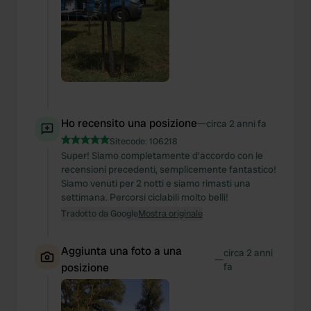
We also share information about your use of our site with
our social media, advertising and analytics partners who
may combine it with other information that you’ve
provided to them or that they’ve collected from your use
of their services.
Ho recensito una posizione
—
circa 2 anni fa
Sitecode:
106218
Super! Siamo completamente d'accordo con le
recensioni precedenti, semplicemente fantastico!
Siamo venuti per 2 notti e siamo rimasti una
settimana. Percorsi ciclabili molto belli!
Tradotto da Google
Mostra originale
Aggiunta una foto a una
circa 2 anni
—
posizione
fa