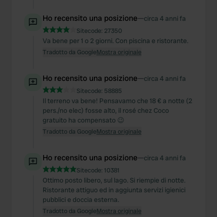
Ho recensito una posizione
—
circa 4 anni fa
Sitecode:
27350
Va bene per 1 o 2 giorni. Con piscina e ristorante.
Tradotto da Google
Mostra originale
Ho recensito una posizione
—
circa 4 anni fa
Sitecode:
58885
Il terreno va bene! Pensavamo che 18 € a notte (2
pers./no elec) fosse alto, il rosé chez Coco
gratuito ha compensato 😉
Tradotto da Google
Mostra originale
Ho recensito una posizione
—
circa 4 anni fa
Sitecode:
10381
Ottimo posto libero, sul lago. Si riempie di notte.
Ristorante attiguo ed in aggiunta servizi igienici
pubblici e doccia esterna.
Tradotto da Google
Mostra originale