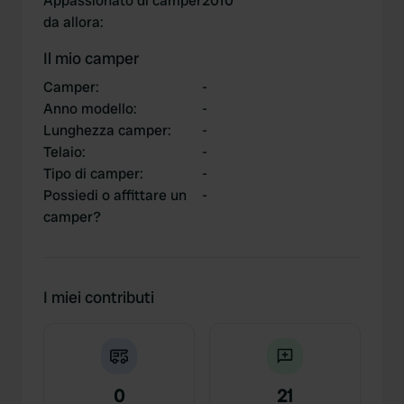
Appassionato di camper
2010
da allora
:
Il mio camper
Camper
:
-
Anno modello
:
-
Lunghezza camper
:
-
Telaio
:
-
Tipo di camper
:
-
Possiedi o affittare un
-
camper?
I miei contributi
0
21