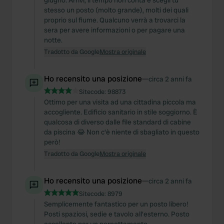
giugno. Arrivi, il tempo non conta e scegli tu
stesso un posto (molto grande), molti dei quali
proprio sul fiume. Qualcuno verrà a trovarci la
sera per avere informazioni o per pagare una
notte.
Tradotto da Google
Mostra originale
Ho recensito una posizione
—
circa 2 anni fa
Sitecode:
98873
Ottimo per una visita ad una cittadina piccola ma
accogliente. Edificio sanitario in stile soggiorno. È
qualcosa di diverso dalle file standard di cabine
da piscina 😂 Non c'è niente di sbagliato in questo
però!
Tradotto da Google
Mostra originale
Ho recensito una posizione
—
circa 2 anni fa
Sitecode:
8979
Semplicemente fantastico per un posto libero!
Posti spaziosi, sedie e tavolo all'esterno. Posto