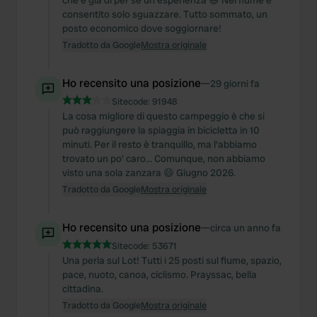
che è già di per sé un'esperienza 😅 Nel fiume è
consentito solo sguazzare. Tutto sommato, un
posto economico dove soggiornare!
Tradotto da Google
Mostra originale
Ho recensito una posizione
—
29 giorni fa
Sitecode:
91948
La cosa migliore di questo campeggio è che si
può raggiungere la spiaggia in bicicletta in 10
minuti. Per il resto è tranquillo, ma l'abbiamo
trovato un po' caro... Comunque, non abbiamo
visto una sola zanzara 😄 Giugno 2026.
Tradotto da Google
Mostra originale
Ho recensito una posizione
—
circa un anno fa
Sitecode:
53671
Una perla sul Lot! Tutti i 25 posti sul fiume, spazio,
pace, nuoto, canoa, ciclismo. Prayssac, bella
cittadina.
Tradotto da Google
Mostra originale