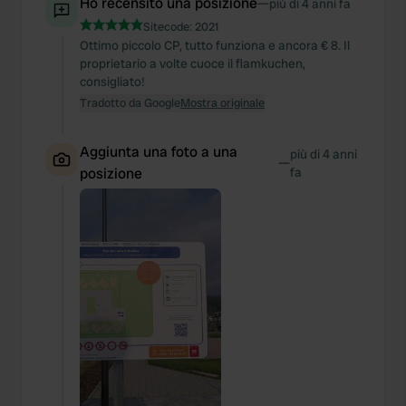
Ho recensito una posizione
—
più di 4 anni fa
Sitecode:
2021
Ottimo piccolo CP, tutto funziona e ancora € 8. Il
proprietario a volte cuoce il flamkuchen,
consigliato!
Tradotto da Google
Mostra originale
Aggiunta una foto a una
più di 4 anni
—
posizione
fa