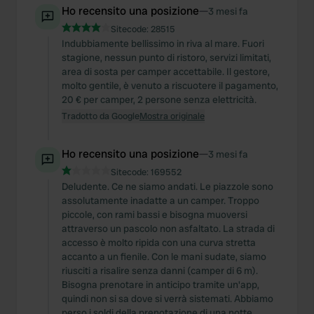
Ho recensito una posizione
—
3 mesi fa
Sitecode:
28515
Indubbiamente bellissimo in riva al mare. Fuori
stagione, nessun punto di ristoro, servizi limitati,
area di sosta per camper accettabile. Il gestore,
molto gentile, è venuto a riscuotere il pagamento,
20 € per camper, 2 persone senza elettricità.
Tradotto da Google
Mostra originale
Ho recensito una posizione
—
3 mesi fa
Sitecode:
169552
Deludente. Ce ne siamo andati. Le piazzole sono
assolutamente inadatte a un camper. Troppo
piccole, con rami bassi e bisogna muoversi
attraverso un pascolo non asfaltato. La strada di
accesso è molto ripida con una curva stretta
accanto a un fienile. Con le mani sudate, siamo
riusciti a risalire senza danni (camper di 6 m).
Bisogna prenotare in anticipo tramite un'app,
quindi non si sa dove si verrà sistemati. Abbiamo
perso i soldi della prenotazione di una notte.