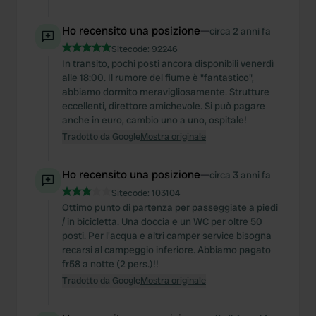
Ho recensito una posizione
—
circa 2 anni fa
Sitecode:
92246
In transito, pochi posti ancora disponibili venerdì
alle 18:00. Il rumore del fiume è "fantastico",
abbiamo dormito meravigliosamente. Strutture
eccellenti, direttore amichevole. Si può pagare
anche in euro, cambio uno a uno, ospitale!
Tradotto da Google
Mostra originale
Ho recensito una posizione
—
circa 3 anni fa
Sitecode:
103104
Ottimo punto di partenza per passeggiate a piedi
/ in bicicletta. Una doccia e un WC per oltre 50
posti. Per l'acqua e altri camper service bisogna
recarsi al campeggio inferiore. Abbiamo pagato
fr58 a notte (2 pers.)!!
Tradotto da Google
Mostra originale