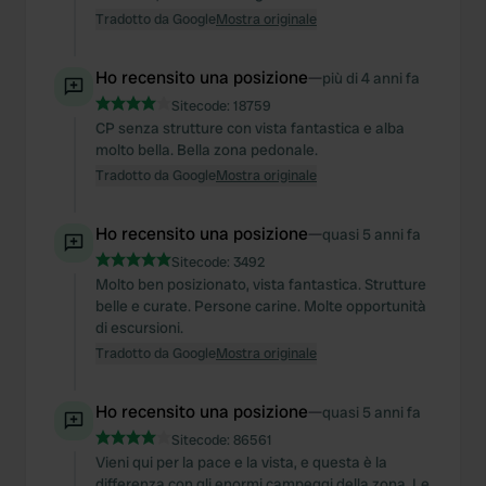
Tradotto da Google
Mostra originale
Ho recensito una posizione
—
più di 4 anni fa
Sitecode:
18759
CP senza strutture con vista fantastica e alba
molto bella. Bella zona pedonale.
Tradotto da Google
Mostra originale
Ho recensito una posizione
—
quasi 5 anni fa
Sitecode:
3492
Molto ben posizionato, vista fantastica. Strutture
belle e curate. Persone carine. Molte opportunità
di escursioni.
Tradotto da Google
Mostra originale
Ho recensito una posizione
—
quasi 5 anni fa
Sitecode:
86561
Vieni qui per la pace e la vista, e questa è la
differenza con gli enormi campeggi della zona. Le