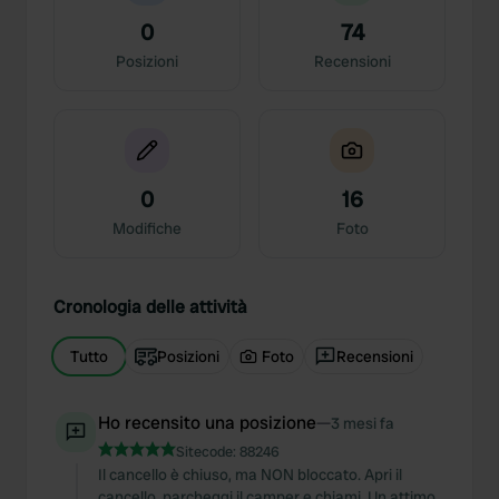
0
74
Posizioni
Recensioni
0
16
Modifiche
Foto
Cronologia delle attività
Tutto
Posizioni
Foto
Recensioni
Ho recensito una posizione
—
3 mesi fa
Sitecode:
88246
Il cancello è chiuso, ma NON bloccato. Apri il
cancello, parcheggi il camper e chiami. Un attimo