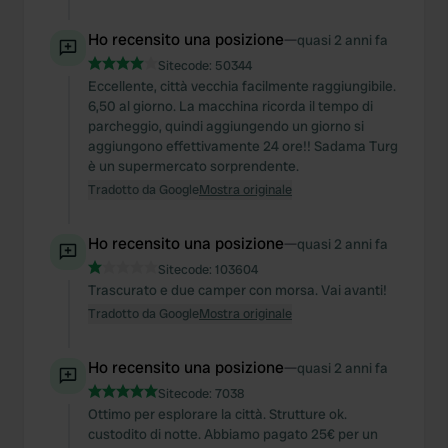
Ho recensito una posizione
—
quasi 2 anni fa
Sitecode:
50344
Eccellente, città vecchia facilmente raggiungibile.
6,50 al giorno. La macchina ricorda il tempo di
parcheggio, quindi aggiungendo un giorno si
aggiungono effettivamente 24 ore!! Sadama Turg
è un supermercato sorprendente.
Tradotto da Google
Mostra originale
Ho recensito una posizione
—
quasi 2 anni fa
Sitecode:
103604
Trascurato e due camper con morsa. Vai avanti!
Tradotto da Google
Mostra originale
Ho recensito una posizione
—
quasi 2 anni fa
Sitecode:
7038
Ottimo per esplorare la città. Strutture ok.
custodito di notte. Abbiamo pagato 25€ per un