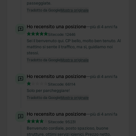
We also share information about your use of our site with
passeggiate.
our social media, advertising and analytics partners who
Tradotto da Google
Mostra originale
may combine it with other information that you’ve
provided to them or that they’ve collected from your use
Ho recensito una posizione
—
più di 4 anni fa
of their services.
Sitecode:
12446
Sei il benvenuto qui. CP bello, molto ben tenuto. Al
mattino si sente il traffico, ma sì, guidiamo noi
stessi.
Tradotto da Google
Mostra originale
Ho recensito una posizione
—
più di 4 anni fa
Sitecode:
66114
Solo per parcheggiare!
Tradotto da Google
Mostra originale
Ho recensito una posizione
—
più di 4 anni fa
Sitecode:
95231
Benvenuto cordiale, posto spazioso, buone
strutture, ottimi servizi igienici. Prezzo netto.