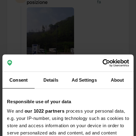
posizione
fa
Consent
Details
Ad Settings
About
Responsible use of your data
Ho recensito una posizione
—
più di 4 anni fa
We and
our 1022 partners
process your personal data,
Sitecode:
29852
Che mucchio sporco.
e.g. your IP-number, using technology such as cookies to
Tradotto da Google
Mostra originale
store and access information on your device in order to
serve personalized ads and content, ad and content