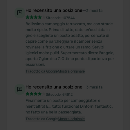
Ho recensito una posizione
—
3 mesi fa
Sitecode:
107544
Bellissimo campeggio terrazzato, ma con strade
molto ripide. Prima di tutto, date un'occhiata in
giro e scegliete un posto adatto, poi cercate di
capire come parcheggiare il camper senza
rovinare la frizione o urtare un ramo. Servizi
igienici molto puliti. Supermercato dietro l'angolo,
aperto 7 giorni su 7. Ottimo punto di partenza per
escursioni.
Tradotto da Google
Mostra originale
Ho recensito una posizione
—
3 mesi fa
Sitecode:
64612
Finalmente un posto per campeggiatori e
nient'altro! E... tutto funziona! Dintorni fantastici,
ho fatto una bella passeggiata.
Tradotto da Google
Mostra originale