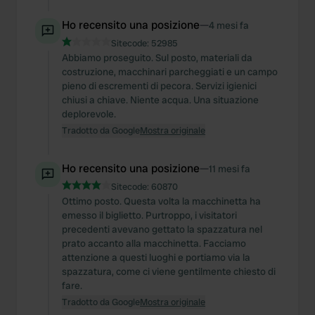
Ho recensito una posizione
—
4 mesi fa
Sitecode:
52985
Abbiamo proseguito. Sul posto, materiali da
costruzione, macchinari parcheggiati e un campo
pieno di escrementi di pecora. Servizi igienici
chiusi a chiave. Niente acqua. Una situazione
deplorevole.
Tradotto da Google
Mostra originale
Ho recensito una posizione
—
11 mesi fa
Sitecode:
60870
Ottimo posto. Questa volta la macchinetta ha
emesso il biglietto. Purtroppo, i visitatori
precedenti avevano gettato la spazzatura nel
prato accanto alla macchinetta. Facciamo
attenzione a questi luoghi e portiamo via la
spazzatura, come ci viene gentilmente chiesto di
fare.
Tradotto da Google
Mostra originale