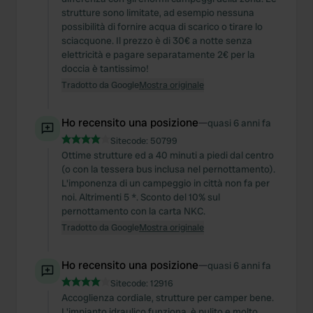
strutture sono limitate, ad esempio nessuna
possibilità di fornire acqua di scarico o tirare lo
sciacquone. Il prezzo è di 30€ a notte senza
elettricità e pagare separatamente 2€ per la
doccia è tantissimo!
Tradotto da Google
Mostra originale
Ho recensito una posizione
—
quasi 6 anni fa
Sitecode:
50799
Ottime strutture ed a 40 minuti a piedi dal centro
(o con la tessera bus inclusa nel pernottamento).
L'imponenza di un campeggio in città non fa per
noi. Altrimenti 5 *. Sconto del 10% sul
pernottamento con la carta NKC.
Tradotto da Google
Mostra originale
Ho recensito una posizione
—
quasi 6 anni fa
Sitecode:
12916
Accoglienza cordiale, strutture per camper bene.
L'impianto idraulico funziona, è pulito e molto