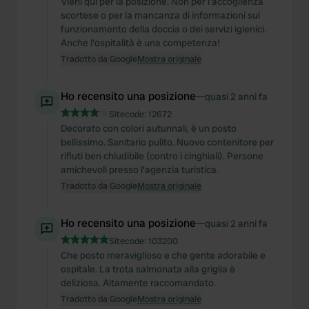
Vieni qui per la posizione. Non per l'accoglienza
scortese o per la mancanza di informazioni sul
funzionamento della doccia o dei servizi igienici.
Anche l'ospitalità è una competenza!
Tradotto da Google
Mostra originale
Ho recensito una posizione
—
quasi 2 anni fa
Sitecode:
12672
Decorato con colori autunnali, è un posto
bellissimo. Sanitario pulito. Nuovo contenitore per
rifiuti ben chiudibile (contro i cinghiali). Persone
amichevoli presso l'agenzia turistica.
Tradotto da Google
Mostra originale
Ho recensito una posizione
—
quasi 2 anni fa
Sitecode:
103200
Che posto meraviglioso e che gente adorabile e
ospitale. La trota salmonata alla griglia è
deliziosa. Altamente raccomandato.
Tradotto da Google
Mostra originale