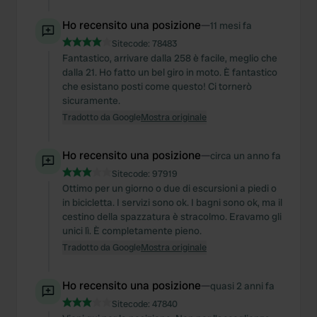
Ho recensito una posizione
—
11 mesi fa
Sitecode:
78483
Fantastico, arrivare dalla 258 è facile, meglio che
dalla 21. Ho fatto un bel giro in moto. È fantastico
che esistano posti come questo! Ci tornerò
sicuramente.
Tradotto da Google
Mostra originale
Ho recensito una posizione
—
circa un anno fa
Sitecode:
97919
Ottimo per un giorno o due di escursioni a piedi o
in bicicletta. I servizi sono ok. I bagni sono ok, ma il
cestino della spazzatura è stracolmo. Eravamo gli
unici lì. È completamente pieno.
Tradotto da Google
Mostra originale
Ho recensito una posizione
—
quasi 2 anni fa
Sitecode:
47840