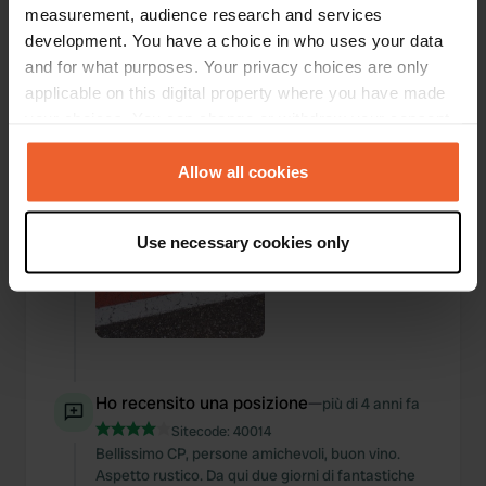
measurement, audience research and services
Aggiunta una foto a una
più di 4 anni
—
development. You have a choice in who uses your data
posizione
fa
and for what purposes. Your privacy choices are only
applicable on this digital property where you have made
your choices. You can change or withdraw your consent
any time from the Cookie Declaration or by clicking on
the Privacy trigger icon.
Allow all cookies
If you allow, we would also like to:
Use necessary cookies only
Collect information about your geographical location
which can be accurate to within several meters
Identify your device by actively scanning it for
specific characteristics (fingerprinting)
Find out more about how your personal data is processed
and set your preferences in the
details section
.
Ho recensito una posizione
—
più di 4 anni fa
Sitecode:
40014
We use cookies to personalise content and ads, to
Bellissimo CP, persone amichevoli, buon vino.
provide social media features and to analyse our traffic.
Aspetto rustico. Da qui due giorni di fantastiche