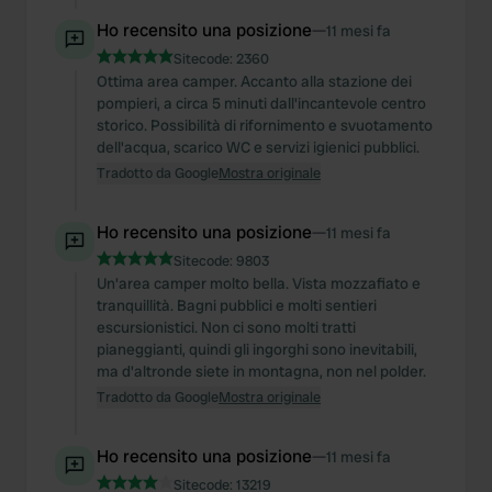
Ho recensito una posizione
—
11 mesi fa
Sitecode:
2360
Ottima area camper. Accanto alla stazione dei
pompieri, a circa 5 minuti dall'incantevole centro
storico. Possibilità di rifornimento e svuotamento
dell'acqua, scarico WC e servizi igienici pubblici.
Tradotto da Google
Mostra originale
Ho recensito una posizione
—
11 mesi fa
Sitecode:
9803
Un'area camper molto bella. Vista mozzafiato e
tranquillità. Bagni pubblici e molti sentieri
escursionistici. Non ci sono molti tratti
pianeggianti, quindi gli ingorghi sono inevitabili,
ma d'altronde siete in montagna, non nel polder.
Tradotto da Google
Mostra originale
Ho recensito una posizione
—
11 mesi fa
Sitecode:
13219