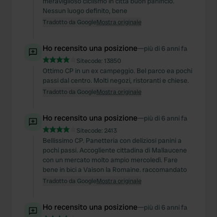
meraviglioso ciclismo in città buon panificio.
Nessun luogo definito, bene
Tradotto da Google
Mostra originale
Ho recensito una posizione
—
più di 6 anni fa
Sitecode:
13850
Ottimo CP in un ex campeggio. Bel parco ea pochi
passi dal centro. Molti negozi, ristoranti e chiese.
Tradotto da Google
Mostra originale
Ho recensito una posizione
—
più di 6 anni fa
Sitecode:
2413
Bellissimo CP. Panetteria con deliziosi panini a
pochi passi. Accogliente cittadina di Mallaucene
con un mercato molto ampio mercoledì. Fare
bene in bici a Vaison la Romaine. raccomandato
Tradotto da Google
Mostra originale
Ho recensito una posizione
—
più di 6 anni fa