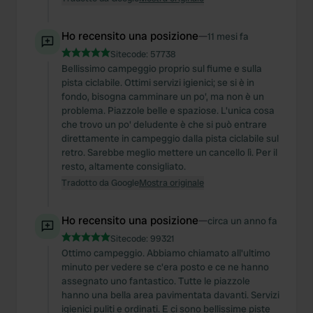
Ho recensito una posizione
—
11 mesi fa
Sitecode:
57738
Bellissimo campeggio proprio sul fiume e sulla
pista ciclabile. Ottimi servizi igienici; se si è in
fondo, bisogna camminare un po', ma non è un
problema. Piazzole belle e spaziose. L'unica cosa
che trovo un po' deludente è che si può entrare
direttamente in campeggio dalla pista ciclabile sul
retro. Sarebbe meglio mettere un cancello lì. Per il
resto, altamente consigliato.
Tradotto da Google
Mostra originale
Ho recensito una posizione
—
circa un anno fa
Sitecode:
99321
Ottimo campeggio. Abbiamo chiamato all'ultimo
minuto per vedere se c'era posto e ce ne hanno
assegnato uno fantastico. Tutte le piazzole
hanno una bella area pavimentata davanti. Servizi
igienici puliti e ordinati. E ci sono bellissime piste