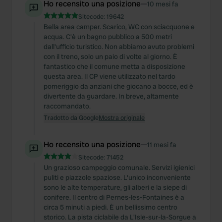
Ho recensito una posizione
—
10 mesi fa
Sitecode:
19642
Bella area camper. Scarico, WC con sciacquone e
acqua. C'è un bagno pubblico a 500 metri
dall'ufficio turistico. Non abbiamo avuto problemi
con il treno, solo un paio di volte al giorno. È
fantastico che il comune metta a disposizione
questa area. Il CP viene utilizzato nel tardo
pomeriggio da anziani che giocano a bocce, ed è
divertente da guardare. In breve, altamente
raccomandato.
Tradotto da Google
Mostra originale
Ho recensito una posizione
—
11 mesi fa
Sitecode:
71452
Un grazioso campeggio comunale. Servizi igienici
puliti e piazzole spaziose. L'unico inconveniente
sono le alte temperature, gli alberi e la siepe di
conifere. Il centro di Pernes-les-Fontaines è a
circa 5 minuti a piedi. È un bellissimo centro
storico. La pista ciclabile da L'Isle-sur-la-Sorgue a