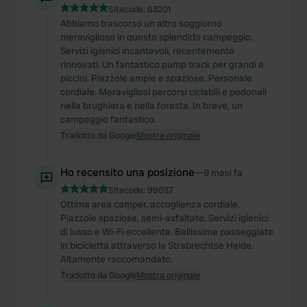
We also share information about your use of our site with
Sitecode:
63201
our social media, advertising and analytics partners who
Abbiamo trascorso un altro soggiorno
may combine it with other information that you’ve
meraviglioso in questo splendido campeggio.
Servizi igienici incantevoli, recentemente
provided to them or that they’ve collected from your use
rinnovati. Un fantastico pump track per grandi e
of their services.
piccini. Piazzole ampie e spaziose. Personale
cordiale. Meravigliosi percorsi ciclabili e pedonali
nella brughiera e nella foresta. In breve, un
campeggio fantastico.
Tradotto da Google
Mostra originale
Ho recensito una posizione
—
9 mesi fa
Sitecode:
99037
Ottima area camper, accoglienza cordiale.
Piazzole spaziose, semi-asfaltate. Servizi igienici
di lusso e Wi-Fi eccellente. Bellissime passeggiate
in bicicletta attraverso la Strabrechtse Heide.
Altamente raccomandato.
Tradotto da Google
Mostra originale