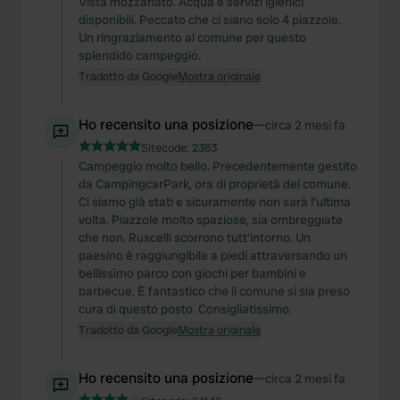
Vista mozzafiato. Acqua e servizi igienici
disponibili. Peccato che ci siano solo 4 piazzole.
Un ringraziamento al comune per questo
splendido campeggio.
Tradotto da Google
Mostra originale
Ho recensito una posizione
—
circa 2 mesi fa
Sitecode:
2383
Campeggio molto bello. Precedentemente gestito
da CampingcarPark, ora di proprietà del comune.
Ci siamo già stati e sicuramente non sarà l'ultima
volta. Piazzole molto spaziose, sia ombreggiate
che non. Ruscelli scorrono tutt'intorno. Un
paesino è raggiungibile a piedi attraversando un
bellissimo parco con giochi per bambini e
barbecue. È fantastico che il comune si sia preso
cura di questo posto. Consigliatissimo.
Tradotto da Google
Mostra originale
Ho recensito una posizione
—
circa 2 mesi fa