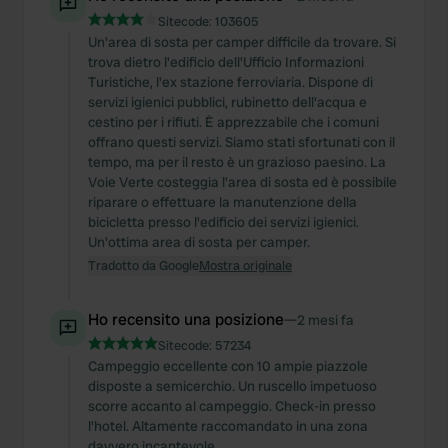
Sitecode:
103605
Un'area di sosta per camper difficile da trovare. Si
trova dietro l'edificio dell'Ufficio Informazioni
Turistiche, l'ex stazione ferroviaria. Dispone di
servizi igienici pubblici, rubinetto dell'acqua e
cestino per i rifiuti. È apprezzabile che i comuni
offrano questi servizi. Siamo stati sfortunati con il
tempo, ma per il resto è un grazioso paesino. La
Voie Verte costeggia l'area di sosta ed è possibile
riparare o effettuare la manutenzione della
bicicletta presso l'edificio dei servizi igienici.
Un'ottima area di sosta per camper.
Tradotto da Google
Mostra originale
Ho recensito una posizione
—
2 mesi fa
Sitecode:
57234
Campeggio eccellente con 10 ampie piazzole
disposte a semicerchio. Un ruscello impetuoso
scorre accanto al campeggio. Check-in presso
l'hotel. Altamente raccomandato in una zona
davvero incantevole.