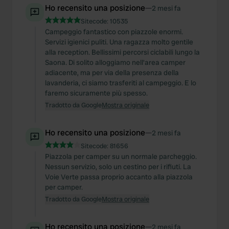
Ho recensito una posizione
—
2 mesi fa
Sitecode:
10535
Campeggio fantastico con piazzole enormi.
Servizi igienici puliti. Una ragazza molto gentile
alla reception. Bellissimi percorsi ciclabili lungo la
Saona. Di solito alloggiamo nell'area camper
adiacente, ma per via della presenza della
lavanderia, ci siamo trasferiti al campeggio. E lo
faremo sicuramente più spesso.
Tradotto da Google
Mostra originale
Ho recensito una posizione
—
2 mesi fa
Sitecode:
81656
Piazzola per camper su un normale parcheggio.
Nessun servizio, solo un cestino per i rifiuti. La
Voie Verte passa proprio accanto alla piazzola
per camper.
Tradotto da Google
Mostra originale
Ho recensito una posizione
—
2 mesi fa