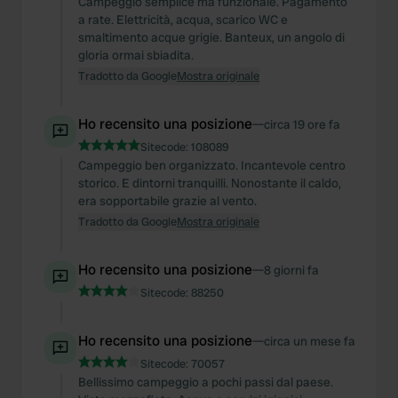
Campeggio semplice ma funzionale. Pagamento
a rate. Elettricità, acqua, scarico WC e
smaltimento acque grigie. Banteux, un angolo di
gloria ormai sbiadita.
Tradotto da Google
Mostra originale
Ho recensito una posizione
—
circa 19 ore fa
Sitecode:
108089
Campeggio ben organizzato. Incantevole centro
storico. E dintorni tranquilli. Nonostante il caldo,
era sopportabile grazie al vento.
Tradotto da Google
Mostra originale
Ho recensito una posizione
—
8 giorni fa
Sitecode:
88250
Ho recensito una posizione
—
circa un mese fa
Sitecode:
70057
Bellissimo campeggio a pochi passi dal paese.