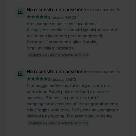
Ho recensito una posizione
—
circa un anno fa
Sitecode:
74923
Area camper in posizione incantevole.
Accoglienza cordiale. I servizi igienici sono datati,
ma stanno lavorando per ammodernarli.
Pertanto, Ootmarsum è già a 5 stelle,
raggiungibile in bicicletta.
Tradotto da Google
Mostra originale
Ho recensito una posizione
—
circa un anno fa
Sitecode:
49872
Campeggio bellissimo, tutto organizzato alla
perfezione. Bagni puliti e ordinati e piazzole
spaziose. E la pesa a ponte, che tutti i
campeggiatori possono utilizzare gratuitamente,
è la ciliegina sulla torta. Bellissime passeggiate in
bicicletta nella zona. Torneremo sicuramente.
Tradotto da Google
Mostra originale