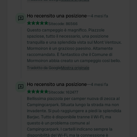
Ho recensito una posizione
—
4 mesi fa
Sitecode:
86566
Questo campeggio è magnifico. Piazzole
spaziose, tutto il necessario, una posizione
tranquilla e una splendida vista sul Mont Ventoux.
Mormoiron è un grazioso paesino. Altamente
raccomandato. È fantastico che il Comune di
Mormoiron abbia creato un campeggio così bello.
Tradotto da Google
Mostra originale
Ho recensito una posizione
—
4 mesi fa
Sitecode:
162477
Bellissima piazzola per camper nuova di zecca al
Campingcarpark. Situata lungo la strada ma non
invadente. Si può raggiungere a piedi la splendida
Barjac. Tutto è disponibile tranne il Wi-Fi, ma
questo è un problema comune al
Campingcarpark. I cartelli indicano sempre la
disponibilità del Wi-Fi, ma la connessione è