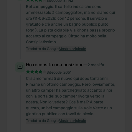
Sitecode:
84142
Bel campeggio. Il cartello indica che sono
ammessi solo 3 campeggiatori, ma noi siamo qui
ora (11-06-2026) con 12 persone. Il servizio è
gratuito e c'è anche un bagno pubblico pulito
(oggi). La pista ciclabile Via Rhona passa proprio
accanto al campeggio. Cittadina molto bella.
Consigliatissimo.
Tradotto da Google
Mostra originale
Ho recensito una posizione
—
2 mesi fa
Sitecode:
2051
Ci siamo fermati di nuovo qui dopo tanti anni.
Rimane un ottimo campeggio. Però, ovviamente,
un altro camper ha parcheggiato accanto a noi
con la porta del suo camper rivolta verso la
nostra. Non lo vedete? Cos'è mai? A parte
questo, un bel campeggio sulla Voie Verte e un
giardino pubblico con tavoli da picnic.
Tradotto da Google
Mostra originale