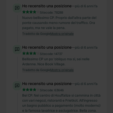
Ho recensito una posizione
—
più di 6 anni fa
Sitecode:
78288
Nuovo bellissimo CP. Proprio dall'altra parte del
ponte causando meno rumore del traffico. Ora
pagato, ma ne vale la pena.
Tradotto da Google
Mostra originale
Ho recensito una posizione
—
più di 6 anni fa
Sitecode:
14737
Bellissimo CP un po 'obliquo ma sì, sei nelle
Ardenne. Nice Book Village.
Tradotto da Google
Mostra originale
Ho recensito una posizione
—
più di 6 anni fa
Sitecode:
63646
Bel CP. Nel centro di Houffalize si cammina in città
con vari negozi, ristoranti e Frietkot. All'ingresso
un bagno pubblico a pagamento (molto moderno)
e la famosa lavatrice e asciugatrice. Bella zona.