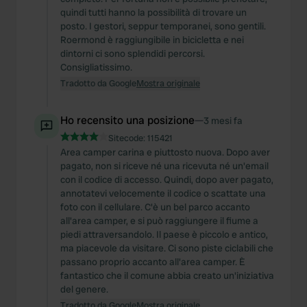
quindi tutti hanno la possibilità di trovare un
posto. I gestori, seppur temporanei, sono gentili.
Roermond è raggiungibile in bicicletta e nei
dintorni ci sono splendidi percorsi.
Consigliatissimo.
Tradotto da Google
Mostra originale
Ho recensito una posizione
—
3 mesi fa
Sitecode:
115421
Area camper carina e piuttosto nuova. Dopo aver
pagato, non si riceve né una ricevuta né un'email
con il codice di accesso. Quindi, dopo aver pagato,
annotatevi velocemente il codice o scattate una
foto con il cellulare. C'è un bel parco accanto
all'area camper, e si può raggiungere il fiume a
piedi attraversandolo. Il paese è piccolo e antico,
ma piacevole da visitare. Ci sono piste ciclabili che
passano proprio accanto all'area camper. È
fantastico che il comune abbia creato un'iniziativa
del genere.
Tradotto da Google
Mostra originale