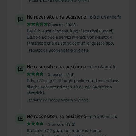
Tradotto da Google
Mostra originale
Ho recensito una posizione
—
più di un anno fa
Sitecode:
21048
Bel C P. Vista di rovine, luoghi spaziosi (lunghi).
Edificio adibito a servizi igienici. Consigliato, è
fantastico che esistano comuni di questo tipo.
Tradotto da Google
Mostra originale
Ho recensito una posizione
—
circa 6 anni fa
Sitecode:
24311
Prima CP spaziosi luoghi pavimentati con strisce
di erba accanto ad esso. 10 eu per 24 ore con
elettricità.
Tradotto da Google
Mostra originale
Ho recensito una posizione
—
più di 6 anni fa
Sitecode:
11949
Bellissimo CP gratuito proprio sul fiume