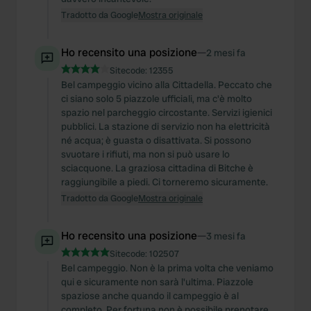
Tradotto da Google
Mostra originale
Ho recensito una posizione
—
2 mesi fa
Sitecode:
12355
Bel campeggio vicino alla Cittadella. Peccato che
ci siano solo 5 piazzole ufficiali, ma c'è molto
spazio nel parcheggio circostante. Servizi igienici
pubblici. La stazione di servizio non ha elettricità
né acqua; è guasta o disattivata. Si possono
svuotare i rifiuti, ma non si può usare lo
sciacquone. La graziosa cittadina di Bitche è
raggiungibile a piedi. Ci torneremo sicuramente.
Tradotto da Google
Mostra originale
Ho recensito una posizione
—
3 mesi fa
Sitecode:
102507
Bel campeggio. Non è la prima volta che veniamo
qui e sicuramente non sarà l'ultima. Piazzole
spaziose anche quando il campeggio è al
completo. Per fortuna non è possibile prenotare,