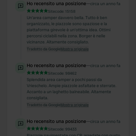
Ho recensito una posizione
—
circa un anno fa
Sitecode:
15158
Un'area camper davvero bella. Tutto è ben
organizzato, le piazzole sono spaziose e la
piattaforma girevole è un'ottima idea. Ottimi
percorsi ciclabili nella zona. Borger è nelle
vicinanze. Altamente consigliato.
Tradotto da Google
Mostra originale
Ho recensito una posizione
—
circa un anno fa
Sitecode:
98462
Splendida area camper a pochi passi da
Vrieschelo. Ampie piazzole asfaltate e sterrate.
Accanto a un laghetto balneabile. Altamente
consigliata.
Tradotto da Google
Mostra originale
Ho recensito una posizione
—
circa un anno fa
Sitecode:
99433
Piazzole pavimentate con CP, arredate con gusto