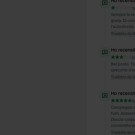
Ho recensi
S
Sempre la st
grata. Di co
l'autostrada 
Tradotto da 
Ho recensi
S
Bel posto. To
specchio d'a
Tradotto da 
Ho recensi
S
Campeggio de
furti. Abbia
Doccia calda 
consentita e
Tradotto da 