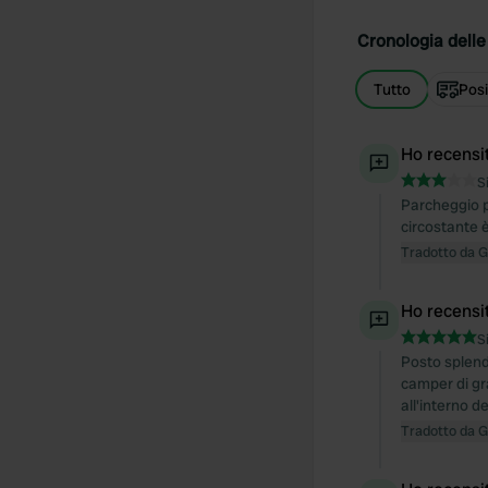
Cronologia delle 
Tutto
Posi
Ho recensi
S
Parcheggio pr
circostante 
Tradotto da 
Ho recensi
S
Posto splend
camper di gra
all'interno d
Tradotto da 