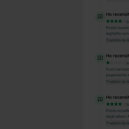
Ho recensi
S
Posto incant
laghetto con 
Tradotto da 
Ho recensi
S
Fuori servizi
pagamento n
Tradotto da 
Ho recensi
S
Posto eccelle
dagli alberi. 
Tradotto da 