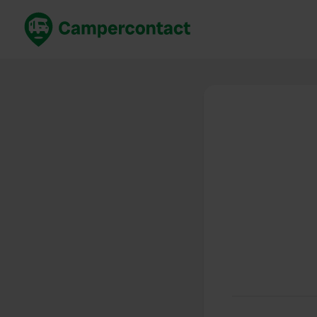
Prenota ora
Migli
Italia
Italia
Spagna
Spagn
Francia
Franci
Germania
Germa
Prenotazione sicura (EN)
Paesi 
Mostra tutto...