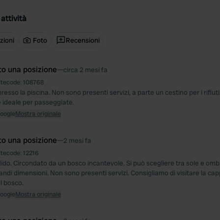
attività
zioni
Foto
Recensioni
to una posizione
—
circa 2 mesi fa
itecode:
108768
esso la piscina. Non sono presenti servizi, a parte un cestino per i rifiut
è ideale per passeggiate.
Google
Mostra originale
to una posizione
—
2 mesi fa
itecode:
12216
ido. Circondato da un bosco incantevole. Si può scegliere tra sole e om
ndi dimensioni. Non sono presenti servizi. Consigliamo di visitare la cap
el bosco.
Google
Mostra originale