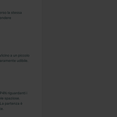
erso la stessa
rendere
 Vicino a un piccolo
iaramente udibile.
P4N riguardanti i
ole spaziose.
. La partenza è
te.