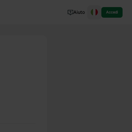
Aiuto
Accedi
Norvegia
Portogallo
Danimarca
Croazia
Mostra tutto...