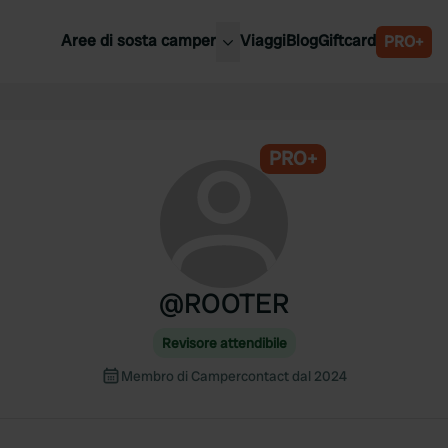
Aree di sosta camper
Viaggi
Blog
Giftcard
PRO+
ori aree di sosta camper
Belgio
Slovenia
a
PRO+
Austria
a
Svezia
nia
Svizzera
Bassi
@
ROOTER
Revisore attendibile
Membro di Campercontact dal 2024