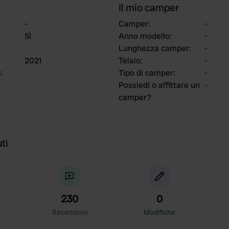
Il mio camper
-
Camper
:
-
SÌ
Anno modello
:
-
Lunghezza camper
:
-
2021
Telaio
:
-
a
:
Tipo di camper
:
-
Possiedi o affittare un
-
camper?
ti
230
0
Recensioni
Modifiche