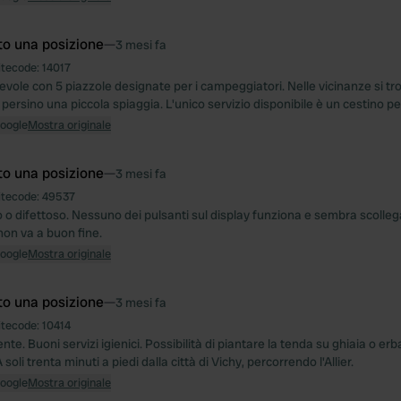
to una posizione
—
3 mesi fa
itecode:
14017
evole con 5 piazzole designate per i campeggiatori. Nelle vicinanze si tr
persino una piccola spiaggia. L'unico servizio disponibile è un cestino per i
Google
Mostra originale
to una posizione
—
3 mesi fa
itecode:
49537
o o difettoso. Nessuno dei pulsanti sul display funziona e sembra scolleg
on va a buon fine.
Google
Mostra originale
to una posizione
—
3 mesi fa
itecode:
10414
nte. Buoni servizi igienici. Possibilità di piantare la tenda su ghiaia o e
A soli trenta minuti a piedi dalla città di Vichy, percorrendo l'Allier.
Google
Mostra originale