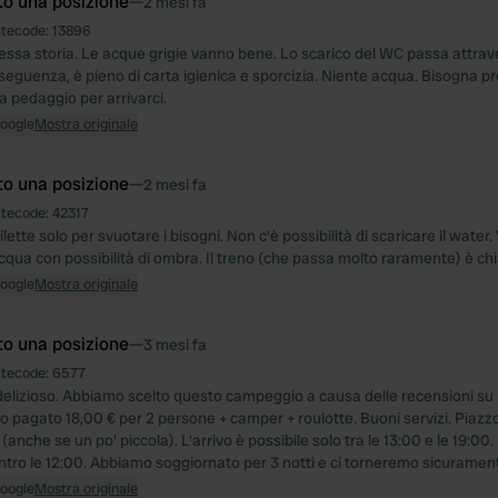
to una posizione
—
2 mesi fa
itecode:
13896
essa storia. Le acque grigie vanno bene. Lo scarico del WC passa attrav
nseguenza, è pieno di carta igienica e sporcizia. Niente acqua. Bisogna p
a pedaggio per arrivarci.
Google
Mostra originale
to una posizione
—
2 mesi fa
itecode:
42317
ilette solo per svuotare i bisogni. Non c'è possibilità di scaricare il water.
cqua con possibilità di ombra. Il treno (che passa molto raramente) è ch
Google
Mostra originale
to una posizione
—
3 mesi fa
itecode:
6577
lizioso. Abbiamo scelto questo campeggio a causa delle recensioni su 
mo pagato 18,00 € per 2 persone + camper + roulotte. Buoni servizi. Piazz
(anche se un po' piccola). L'arrivo è possibile solo tra le 13:00 e le 19:00
ntro le 12:00. Abbiamo soggiornato per 3 notti e ci torneremo sicuramen
Google
Mostra originale