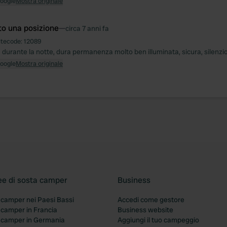
Google
Mostra originale
to una posizione
—
circa 7 anni fa
itecode:
12089
 durante la notte, dura permanenza molto ben illuminata, sicura, silenzi
Google
Mostra originale
ee di sosta camper
Business
 camper nei Paesi Bassi
Accedi come gestore
 camper in Francia
Business website
a camper in Germania
Aggiungi il tuo campeggio