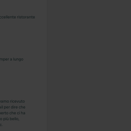
ccellente ristorante
amper a lungo
evamo ricevuto
il per dire che
perto che ci ha
 più bello,
c.