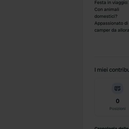
Festa in viaggio
:
Con animali
domestici?
Appassionato di
camper da allor
I miei contribu
0
Posizioni
Cronologia delle 