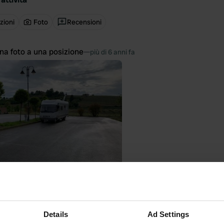
zioni
Foto
Recensioni
na foto a una posizione
—
più di 6 anni fa
Details
Ad Settings
to una posizione
—
quasi 7 anni fa