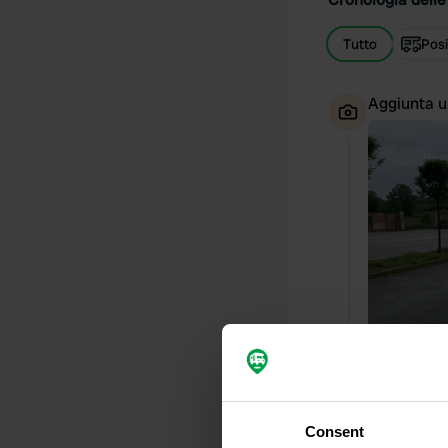
Tutto
Posi
Aggiunta u
Consent
Ho recensi