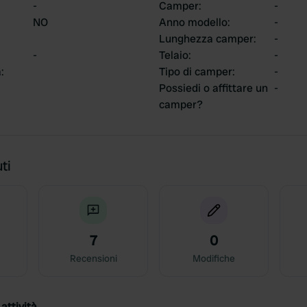
-
Camper
:
-
NO
Anno modello
:
-
Lunghezza camper
:
-
-
Telaio
:
-
a
:
Tipo di camper
:
-
Possiedi o affittare un
-
camper?
ti
7
0
Recensioni
Modifiche
attività