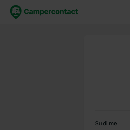
Prenota ora
Migli
Italia
Italia
Spagna
Spagn
Francia
Franci
Germania
Germa
Prenotazione sicura (EN)
Paesi 
Mostra tutto...
Su di me