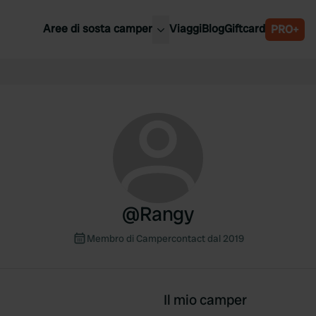
Aree di sosta camper
Viaggi
Blog
Giftcard
PRO+
ori aree di sosta camper
Belgio
Slovenia
a
Austria
a
Svezia
nia
Svizzera
Bassi
@
Rangy
Membro di Campercontact dal 2019
Il mio camper