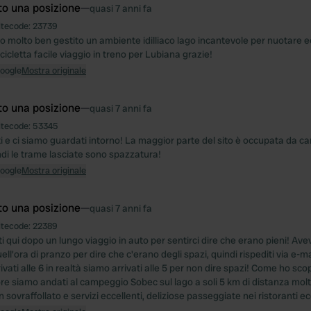
to una posizione
—
quasi 7 anni fa
itecode:
23739
to molto ben gestito un ambiente idilliaco lago incantevole per nuotare e
bicicletta facile viaggio in treno per Lubiana grazie!
Google
Mostra originale
to una posizione
—
quasi 7 anni fa
itecode:
53345
i e ci siamo guardati intorno! La maggior parte del sito è occupata da c
ndi le trame lasciate sono spazzatura!
Google
Mostra originale
to una posizione
—
quasi 7 anni fa
itecode:
22389
i qui dopo un lungo viaggio in auto per sentirci dire che erano pieni! Av
ell'ora di pranzo per dire che c'erano degli spazi, quindi rispediti via e-ma
ati alle 6 in realtà siamo arrivati alle 5 per non dire spazi! Come ho sco
re siamo andati al campeggio Sobec sul lago a soli 5 km di distanza molto
n sovraffollato e servizi eccellenti, deliziose passeggiate nei ristoranti ec