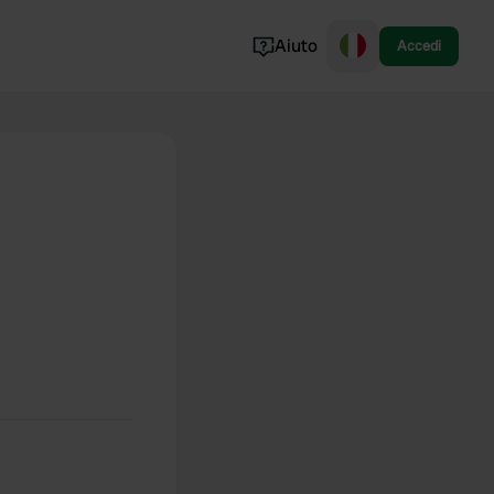
Aiuto
Accedi
Norvegia
Portogallo
Danimarca
Croazia
Mostra tutto...