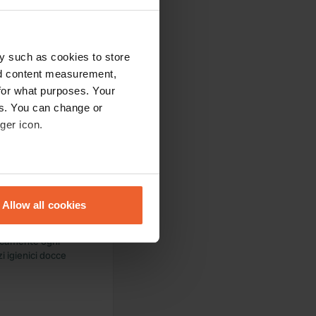
piaggia vicino a un
me incantevoli.
y such as cookies to store
nd content measurement,
for what purposes. Your
es. You can change or
ger icon.
 chalet, non i
affollata area
eral meters
Allow all cookies
ails section
.
ticamente ogni
se our traffic. We also share
i igienici docce
ers who may combine it with
 services.