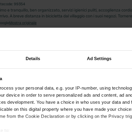
itecode:
99354
imo e tranquillo, ben organizzato, servizi igienici puliti, accoglienza cordi
rrivo. A breve distanza in bicicletta dal villaggio con i suoi negozi. Torn
Google
Mostra originale
to una posizione
—
8 mesi fa
itecode:
77244
ente silenzioso, bagni puliti e riscaldati. Accoglienza cordiale, tutto ciò
rnito. Altamente consigliato 👍
Details
Ad Settings
Google
Mostra originale
a
to una posizione
—
circa un anno fa
ocess your personal data, e.g. your IP-number, using technolog
itecode:
56701
rea camper, con tutto ciò che si possa immaginare (anche il noleggio di 
ur device in order to serve personalized ads and content, ad a
oprietario cordiale. Servizi igienici puliti. Bar accogliente in loco.
ces development. You have a choice in who uses your data and 
Google
Mostra originale
licable on this digital property where you have made your choic
e from the Cookie Declaration or by clicking on the Privacy trig
to una posizione
—
circa un anno fa
e to:
itecode:
155770