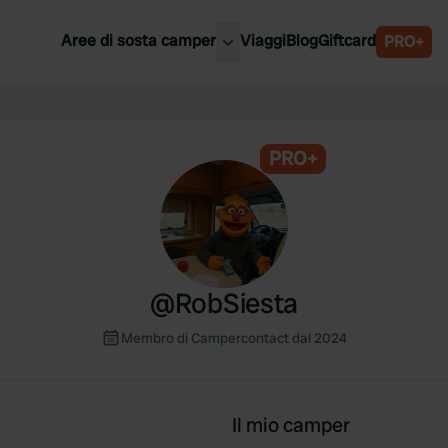
Aree di sosta camper
Viaggi
Blog
Giftcard
PRO+
ori aree di sosta camper
Belgio
Slovenia
a
PRO+
Austria
a
Svezia
nia
Svizzera
Bassi
@
RobSiesta
Membro di Campercontact dal 2024
Il mio camper