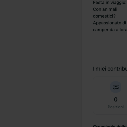
Festa in viaggio
:
Con animali
domestici?
Appassionato di
camper da allor
I miei contribu
0
Posizioni
Cronologia delle 