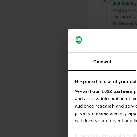
S
Posto belliss
zenzero all'a
Tradotto da 
Ho recensi
S
Meravigliosam
bisogno è fo
Consent
Tradotto da 
Responsible use of your dat
Ho recensi
We and
our 1022 partners
pr
S
Bellissima a
and access information on yo
possibile). Pr
audience research and servi
Tradotto da 
privacy choices are only app
withdraw your consent any tim
Ho recensi
If you allow, we would also lik
S