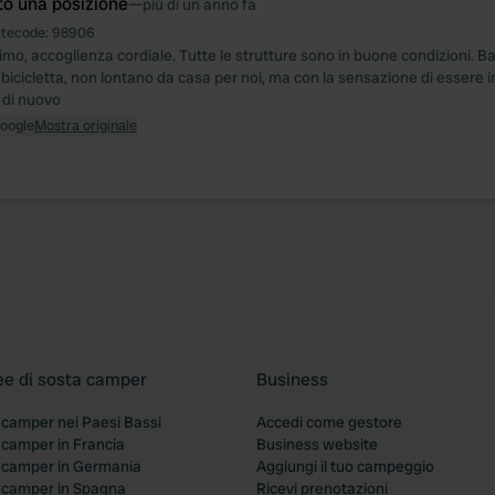
to una posizione
—
più di un anno fa
itecode:
98906
imo, accoglienza cordiale. Tutte le strutture sono in buone condizioni. B
 bicicletta, non lontano da casa per noi, ma con la sensazione di essere 
 di nuovo
Google
Mostra originale
ee di sosta camper
Business
 camper nei Paesi Bassi
Accedi come gestore
 camper in Francia
Business website
a camper in Germania
Aggiungi il tuo campeggio
a camper in Spagna
Ricevi prenotazioni