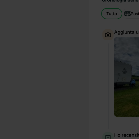
Tutto
Posi
Aggiunta u
Ho recensi