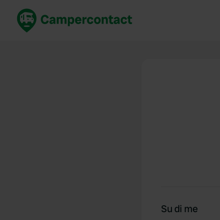
Prenota ora
Migli
Italia
Italia
Spagna
Spagn
Francia
Franci
Germania
Germa
Prenotazione sicura (EN)
Paesi 
Mostra tutto...
Su di me