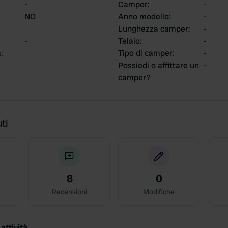
-
Camper
:
-
NO
Anno modello
:
-
Lunghezza camper
:
-
-
Telaio
:
-
a
:
Tipo di camper
:
-
Possiedi o affittare un
-
camper?
ti
8
0
Recensioni
Modifiche
attività