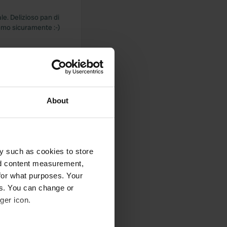
ale. Delizioso pan di
eremo sicuramente :-)
 di cui potreste aver
About
y such as cookies to store
auto e moto è
nd content measurement,
for what purposes. Your
es. You can change or
ger icon.