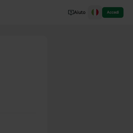
Aiuto
Accedi
Norvegia
Portogallo
Danimarca
Croazia
Mostra tutto...