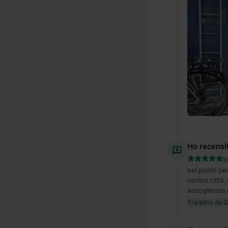
Ho recensi
S
bel posto pe
centro città.
accoglienza 
Tradotto da 