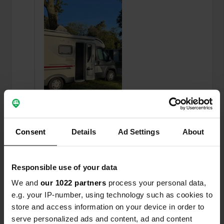
Consent
Details
Ad Settings
About
Ho recensito una posizione
—
circa 4 anni fa
Sitecode:
100754
Responsible use of your data
ottima posizione, non saremo qui per l'ultima
We and
our 1022 partners
process your personal data,
volta!Silenzioso, vicinissimo alla spiaggia,
e.g. your IP-number, using technology such as cookies to
ombreggiato. Siamo molto soddisfatti! Doccia, wc,
elettricità, Sani, tutto è lì e ben tenuto
store and access information on your device in order to
Tradotto da Google
Mostra originale
serve personalized ads and content, ad and content