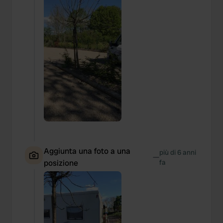
We also share information about your use of our site with
our social media, advertising and analytics partners who
may combine it with other information that you’ve
provided to them or that they’ve collected from your use
of their services.
Aggiunta una foto a una
più di 6 anni
—
posizione
fa