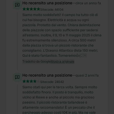
Ho recensito una posizione
—
circa un anno fa
Sitecode:
44104
Siamo molto soddisfatti! Il campo ha tutto ciò di
cui hai bisogno. Elettricità e acqua su ogni
piazzola. Protetto dal vento. Chiara delimitazione
delle piazzole con spazio sufficiente per sedersi
all'esterno. Inoltre, il 9, 10 e 11 maggio 2025 il clima
fu estremamente silenzioso. A circa 500 metri
dalla piazza si trova un piccolo ristorante che
consigliamo. L'Oceano Atlantico dista 150 metri.
Qui è stato fantastico. Torneremo👍🇨🇭
Tradotto da Google
Mostra originale
Ho recensito una posizione
—
quasi 2 anni fa
Sitecode:
24542
Siamo stati qui per la terza volta. Sempre molto
soddisfatto finora. Il posto è tranquillo, molto
vicino al Rewe e anche al piccolo ma grazioso
paesino. Il piccolo ristorante tailandese è
altamente raccomandato! È un peccato che il
parcheggio adesso costi 10€ in più. Ma ne vale