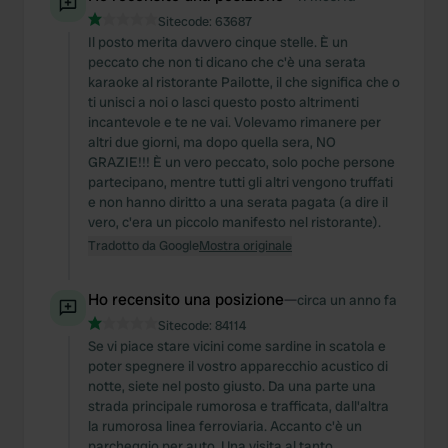
Sitecode:
63687
Il posto merita davvero cinque stelle. È un
peccato che non ti dicano che c'è una serata
karaoke al ristorante Pailotte, il che significa che o
ti unisci a noi o lasci questo posto altrimenti
incantevole e te ne vai. Volevamo rimanere per
altri due giorni, ma dopo quella sera, NO
GRAZIE!!! È un vero peccato, solo poche persone
partecipano, mentre tutti gli altri vengono truffati
e non hanno diritto a una serata pagata (a dire il
vero, c'era un piccolo manifesto nel ristorante).
Tradotto da Google
Mostra originale
Ho recensito una posizione
—
circa un anno fa
Sitecode:
84114
Se vi piace stare vicini come sardine in scatola e
poter spegnere il vostro apparecchio acustico di
notte, siete nel posto giusto. Da una parte una
strada principale rumorosa e trafficata, dall'altra
la rumorosa linea ferroviaria. Accanto c'è un
parcheggio per auto. Una visita al tanto