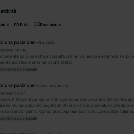
attività
zioni
Foto
Recensioni
to una posizione
—
5 mesi fa
itecode:
105186
veniente dalla palestra è così alta che non si riesce a sentire la TV. La 
mento acustico è enorme. Sconsigliato.
Google
Mostra originale
to una posizione
—
circa un anno fa
itecode:
97367
iverso. 11,00 per il camper e 7,00 a persona, per un cane 6,00. Inoltre, ap
giorno. Quindi abbiamo pagato 33,00 al giorno. È scandaloso chiedere co
usa i servizi igienici. Comunque, chiamiamola la mucca da latte italiana.
Google
Mostra originale