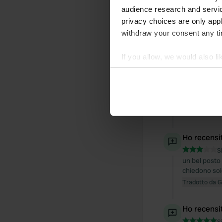
audience research and servi
Ho recensi
privacy choices are only app
S
withdraw your consent any tim
solo un parch
Tradotto da 
If you allow, we would also lik
Collect information abou
Ho recensi
Identify your device by ac
S
Find out more about how your
c'era solo la
Tradotto da 
We use cookies to personalis
information about your use of
Ho recensi
other information that you’ve
S
un bel posto 
chiedono sol
Tradotto da 
Ho recensi
S