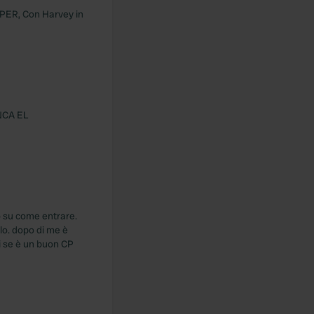
PER, Con Harvey in
NCA EL
o su come entrare.
rlo. dopo di me è
di se è un buon CP