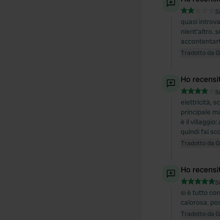
S
quasi introva
nient'altro. 
accontentart
Tradotto da 
Ho recensi
S
elettricità, 
principale ma
è il villaggi
quindi fai sc
Tradotto da 
Ho recensi
S
si è tutto co
calorosa. po
Tradotto da 