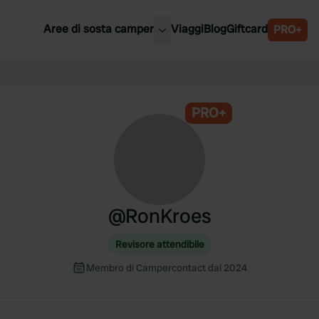
Aree di sosta camper
Viaggi
Blog
Giftcard
PRO+
ori aree di sosta camper
Belgio
Slovenia
a
PRO+
Austria
a
Svezia
nia
Svizzera
Bassi
@
RonKroes
Revisore attendibile
Membro di Campercontact dal 2024