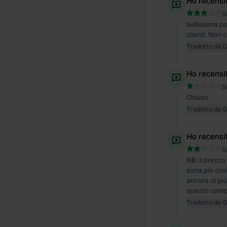
Ho recensi
S
bellissima p
clienti. Non 
Tradotto da 
Ho recensi
S
Chiuso
Tradotto da 
Ho recensi
S
NB. il prezz
zona più cos
ancora di pi
questo camp
Tradotto da 