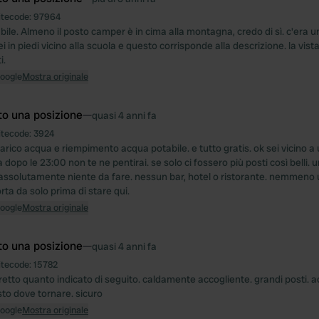
itecode:
97964
bile. Almeno il posto camper è in cima alla montagna, credo di sì. c'era un
sei in piedi vicino alla scuola e questo corrisponde alla descrizione. la vist
i.
Google
Mostra originale
to una posizione
—
quasi 4 anni fa
itecode:
3924
scarico acqua e riempimento acqua potabile. e tutto gratis. ok sei vicino a
 dopo le 23:00 non te ne pentirai. se solo ci fossero più posti così belli.
o: assolutamente niente da fare. nessun bar, hotel o ristorante. nemmeno
orta da solo prima di stare qui.
Google
Mostra originale
to una posizione
—
quasi 4 anni fa
itecode:
15782
rretto quanto indicato di seguito. caldamente accogliente. grandi posti. 
sto dove tornare. sicuro
Google
Mostra originale