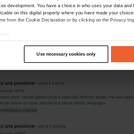
ces development. You have a choice in who uses your data and 
to una posizione
—
quasi 3 anni fa
licable on this digital property where you have made your choic
itecode:
13475
e from the Cookie Declaration or by clicking on the Privacy trig
eggio tra le auto. Non c'è nient'altro.
Google
Mostra originale
e to:
t your geographical location which can be accurate to within sev
to una posizione
—
quasi 3 anni fa
tively scanning it for specific characteristics (fingerprinting)
itecode:
30256
Use necessary cookies only
 personal data is processed and set your preferences in the
det
 tranquillità del paesino che è meraviglioso. vicino ad una terrazza. bel p
Google
Mostra originale
e content and ads, to provide social media features and to analy
 our site with our social media, advertising and analytics partn
to una posizione
—
circa 3 anni fa
 provided to them or that they’ve collected from your use of their
itecode:
18705
dove stare. servizi igienici puliti e splendidi dintorni. quello che non capi
di per avere un cane. perché non serve niente. Vergogna.
Google
Mostra originale
to una posizione
—
più di 3 anni fa
itecode:
103712