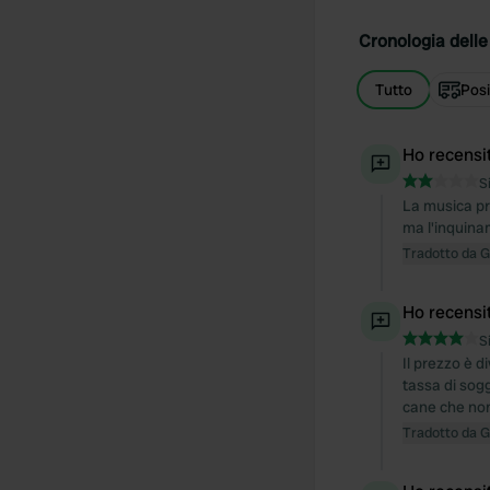
Cronologia delle 
Tutto
Posi
Ho recensi
S
La musica pro
ma l'inquina
Tradotto da 
Ho recensi
S
Il prezzo è d
tassa di sog
cane che non 
Tradotto da 