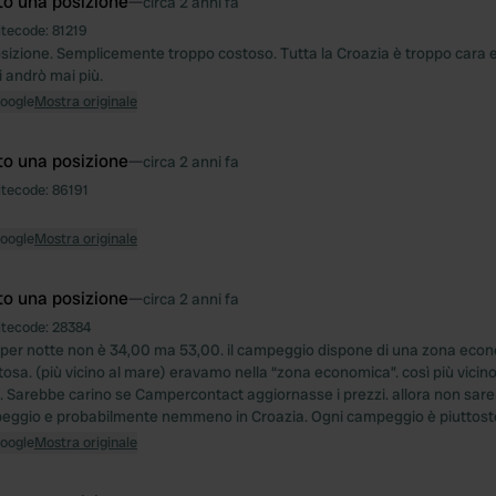
to una posizione
—
circa 2 anni fa
itecode:
81219
osizione. Semplicemente troppo costoso. Tutta la Croazia è troppo cara 
ci andrò mai più.
Google
Mostra originale
to una posizione
—
circa 2 anni fa
itecode:
86191
Google
Mostra originale
to una posizione
—
circa 2 anni fa
itecode:
28384
o per notte non è 34,00 ma 53,00. il campeggio dispone di una zona econ
tosa. (più vicino al mare) eravamo nella “zona economica”. così più vicin
ù. Sarebbe carino se Campercontact aggiornasse i prezzi. allora non sar
eggio e probabilmente nemmeno in Croazia. Ogni campeggio è piuttost
Google
Mostra originale