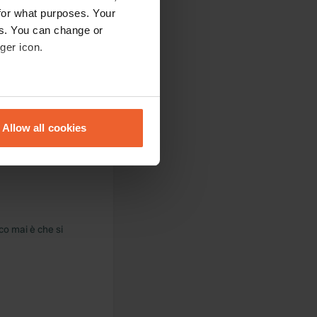
for what purposes. Your
es. You can change or
ger icon.
eral meters
Allow all cookies
ails section
.
osto
se our traffic. We also share
ers who may combine it with
 services.
sco mai è che si