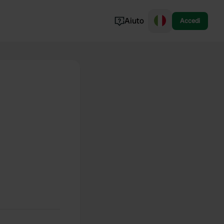
Aiuto
Accedi
Norvegia
Portogallo
Danimarca
Croazia
Mostra tutto...