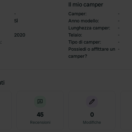
Il mio camper
-
Camper
:
-
SÌ
Anno modello
:
-
Lunghezza camper
:
-
2020
Telaio
:
-
a
:
Tipo di camper
:
-
Possiedi o affittare un
-
camper?
ti
45
0
Recensioni
Modifiche