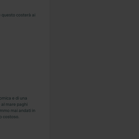
e questo costerà ai
omica e di una
o al mare paghi
emmo mai andati in
o costoso.