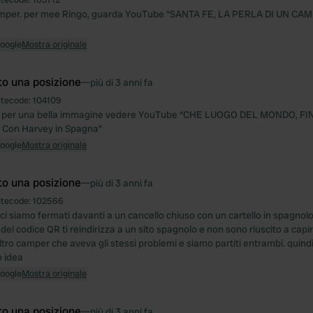
amper. per mee Ringo, guarda YouTube “SANTA FE, LA PERLA DI UN CAM
Google
Mostra originale
to una posizione
—
più di 3 anni fa
itecode:
104109
. per una bella immagine vedere YouTube “CHE LUOGO DEL MONDO, FI
Con Harvey in Spagna”
Google
Mostra originale
to una posizione
—
più di 3 anni fa
itecode:
102566
 ci siamo fermati davanti a un cancello chiuso con un cartello in spagnol
del codice QR ti reindirizza a un sito spagnolo e non sono riuscito a capi
ltro camper che aveva gli stessi problemi e siamo partiti entrambi. quin
ho idea
Google
Mostra originale
to una posizione
—
più di 3 anni fa