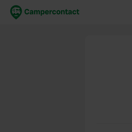
Prenota ora
Migli
Italia
Italia
Spagna
Spagn
Francia
Franci
Germania
Germa
Prenotazione sicura (EN)
Paesi 
Mostra tutto...