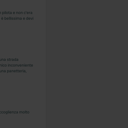
 pilota e non c'era
a è bellissima e devi
 una strada
 unico inconveniente
 una panetteria,
accoglienza molto