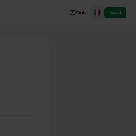
Aiuto
Accedi
Norvegia
Portogallo
Danimarca
Croazia
Mostra tutto...