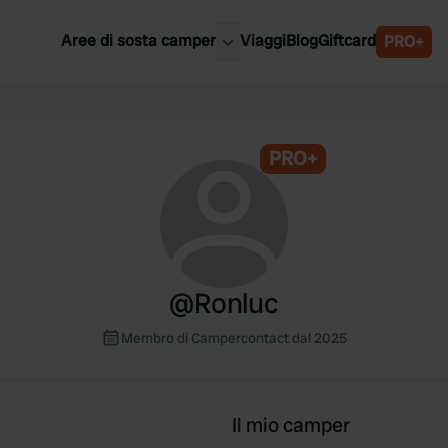
Aree di sosta camper
Viaggi
Blog
Giftcard
PRO+
ori aree di sosta camper
Belgio
Slovenia
a
PRO+
Austria
a
Svezia
nia
Svizzera
Bassi
@
Ronluc
Membro di Campercontact dal 2025
Il mio camper