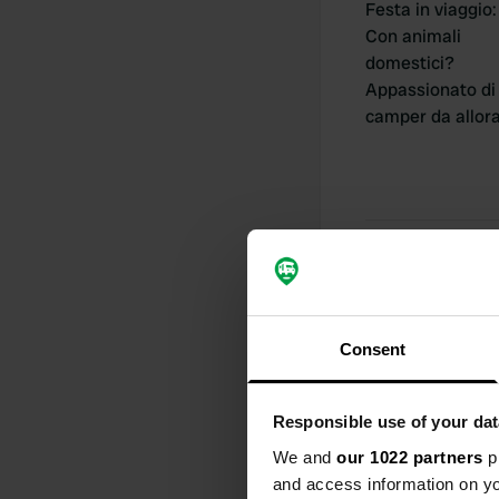
Festa in viaggio
:
Con animali
domestici?
Appassionato di
camper da allor
I miei contribu
Consent
0
Posizioni
Responsible use of your dat
We and
our 1022 partners
pr
and access information on yo
Cronologia delle 