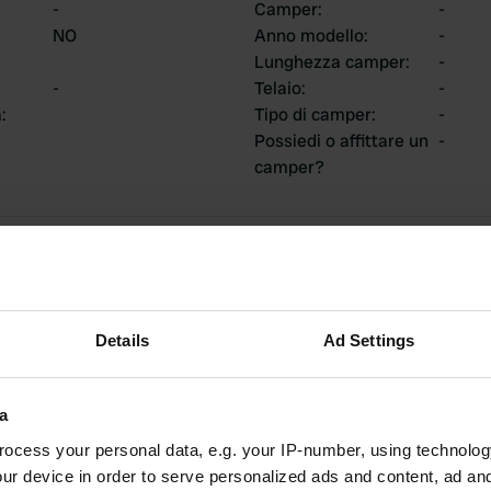
-
Camper
:
-
NO
Anno modello
:
-
Lunghezza camper
:
-
-
Telaio
:
-
a
:
Tipo di camper
:
-
Possiedi o affittare un
-
camper?
ti
Details
Ad Settings
2
0
Recensioni
Modifiche
a
ocess your personal data, e.g. your IP-number, using technolog
ur device in order to serve personalized ads and content, ad a
attività