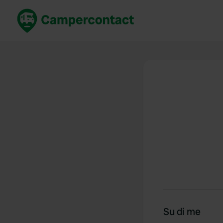
Prenota ora
Migli
Italia
Italia
Spagna
Spagn
Francia
Franci
Germania
Germa
Prenotazione sicura (EN)
Paesi 
Mostra tutto...
Su di me