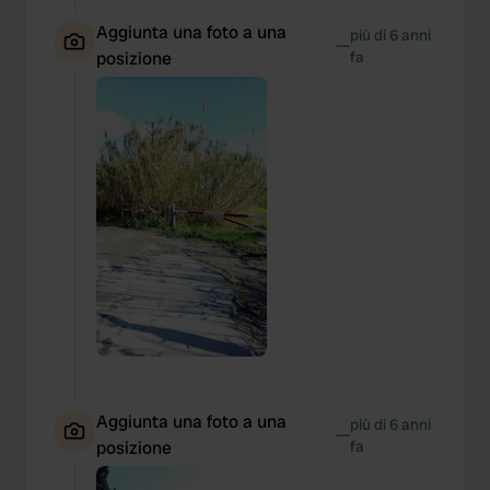
We also share information about your use of our site with
Aggiunta una foto a una
our social media, advertising and analytics partners who
più di 6 anni
—
posizione
fa
may combine it with other information that you’ve
provided to them or that they’ve collected from your use
of their services.
Aggiunta una foto a una
più di 6 anni
—
posizione
fa