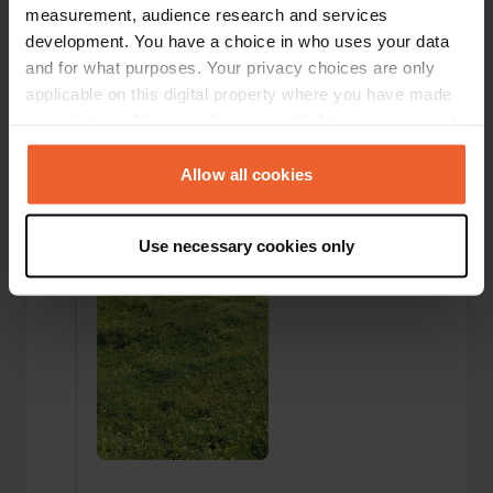
measurement, audience research and services
development. You have a choice in who uses your data
and for what purposes. Your privacy choices are only
applicable on this digital property where you have made
your choices. You can change or withdraw your consent
Aggiunta una foto a una
più di 6 anni
—
any time from the Cookie Declaration or by clicking on
posizione
fa
the Privacy trigger icon.
Allow all cookies
If you allow, we would also like to:
Use necessary cookies only
Collect information about your geographical location
which can be accurate to within several meters
Identify your device by actively scanning it for
specific characteristics (fingerprinting)
Find out more about how your personal data is processed
and set your preferences in the
details section
.
We use cookies to personalise content and ads, to
provide social media features and to analyse our traffic.