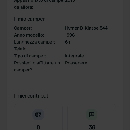
Appassionato di camper
2015
da allora
:
Il mio camper
Camper
:
Hymer B-Klasse 544
Anno modello
:
1996
Lunghezza camper
:
6m
Telaio
:
-
Tipo di camper
:
Integrale
Possiedi o affittare un
Possedere
camper?
I miei contributi
0
36