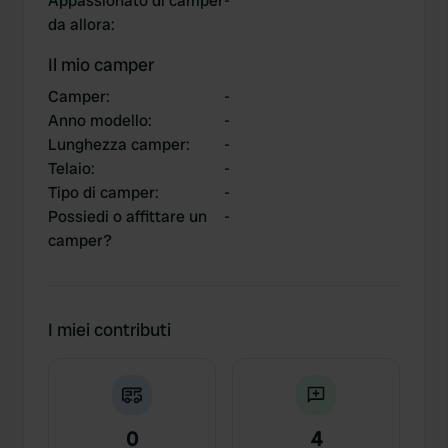
Appassionato di camper
-
da allora
:
Il mio camper
Camper
:
-
Anno modello
:
-
Lunghezza camper
:
-
Telaio
:
-
Tipo di camper
:
-
Possiedi o affittare un
-
camper?
I miei contributi
0
4