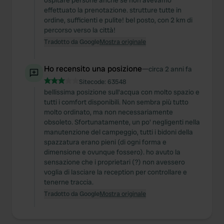
ospitare persone anche se non avevamo
We use cookies to personalise content and ads, to
effettuato la prenotazione. strutture tutte in
ordine, sufficienti e pulite! bel posto, con 2 km di
provide social media features and to analyse our traffic.
percorso verso la città!
We also share information about your use of our site with
Tradotto da Google
Mostra originale
our social media, advertising and analytics partners who
may combine it with other information that you’ve
Ho recensito una posizione
—
circa 2 anni fa
provided to them or that they’ve collected from your use
of their services.
Sitecode:
63548
bellissima posizione sull'acqua con molto spazio e
tutti i comfort disponibili. Non sembra più tutto
molto ordinato, ma non necessariamente
obsoleto. Sfortunatamente, un po' negligenti nella
manutenzione del campeggio, tutti i bidoni della
spazzatura erano pieni (di ogni forma e
dimensione e ovunque fossero). ho avuto la
sensazione che i proprietari (?) non avessero
voglia di lasciare la reception per controllare e
tenerne traccia.
Tradotto da Google
Mostra originale