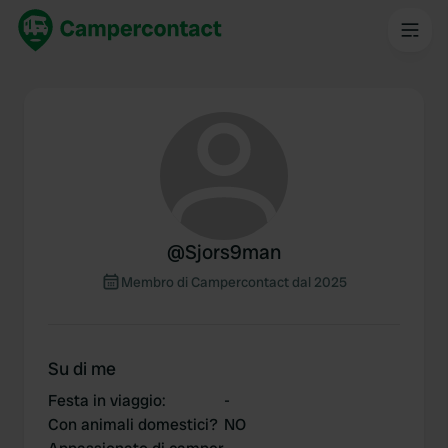
@
Sjors9man
Membro di Campercontact dal 2025
Su di me
Festa in viaggio
:
-
Con animali domestici?
NO