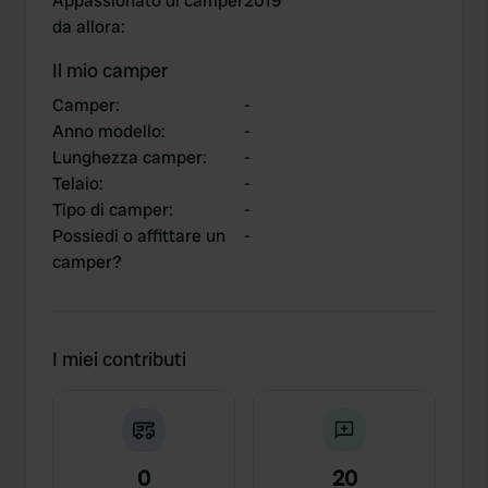
Appassionato di camper
2019
da allora
:
Il mio camper
Camper
:
-
Anno modello
:
-
Lunghezza camper
:
-
Telaio
:
-
Tipo di camper
:
-
Possiedi o affittare un
-
camper?
I miei contributi
0
20