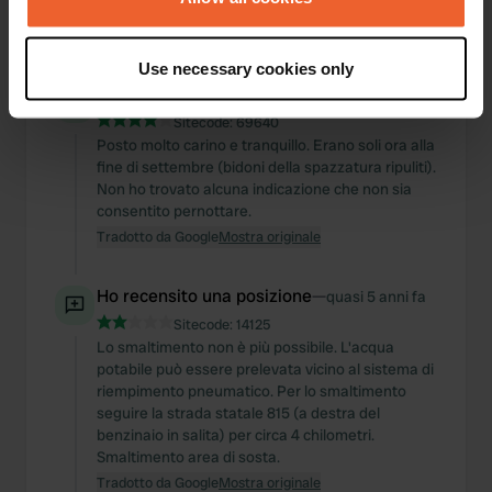
€/KWh, acqua 1 €/100 l). Smaltimento gratuito.
Tradotto da Google
Mostra originale
If you allow, we would also like to:
Use necessary cookies only
Collect information about your geographical location
Ho recensito una posizione
—
quasi 5 anni fa
which can be accurate to within several meters
Sitecode:
69640
Identify your device by actively scanning it for
Posto molto carino e tranquillo. Erano soli ora alla
specific characteristics (fingerprinting)
fine di settembre (bidoni della spazzatura ripuliti).
Find out more about how your personal data is processed
Non ho trovato alcuna indicazione che non sia
consentito pernottare.
and set your preferences in the
details section
.
Tradotto da Google
Mostra originale
We use cookies to personalise content and ads, to
provide social media features and to analyse our traffic.
Ho recensito una posizione
—
quasi 5 anni fa
We also share information about your use of our site with
Sitecode:
14125
our social media, advertising and analytics partners who
Lo smaltimento non è più possibile. L'acqua
potabile può essere prelevata vicino al sistema di
may combine it with other information that you’ve
riempimento pneumatico. Per lo smaltimento
provided to them or that they’ve collected from your use
seguire la strada statale 815 (a destra del
of their services.
benzinaio in salita) per circa 4 chilometri.
Smaltimento area di sosta.
Tradotto da Google
Mostra originale