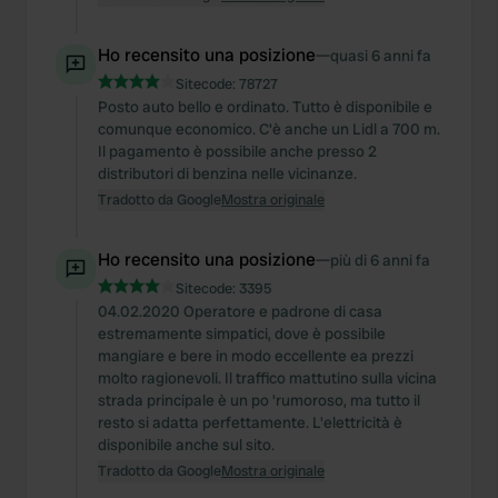
Ho recensito una posizione
—
quasi 6 anni fa
Sitecode:
78727
Posto auto bello e ordinato. Tutto è disponibile e
comunque economico. C'è anche un Lidl a 700 m.
Il pagamento è possibile anche presso 2
distributori di benzina nelle vicinanze.
Tradotto da Google
Mostra originale
Ho recensito una posizione
—
più di 6 anni fa
Sitecode:
3395
04.02.2020 Operatore e padrone di casa
estremamente simpatici, dove è possibile
mangiare e bere in modo eccellente ea prezzi
molto ragionevoli. Il traffico mattutino sulla vicina
strada principale è un po 'rumoroso, ma tutto il
resto si adatta perfettamente. L'elettricità è
disponibile anche sul sito.
Tradotto da Google
Mostra originale