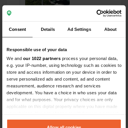
Consent
Details
Ad Settings
About
Responsible use of your data
Ho recensito una posizione
—
circa 4 anni fa
We and
our 1022 partners
process your personal data,
Sitecode:
25395
e.g. your IP-number, using technology such as cookies to
Posto bello e tranquillo immerso nel verde. I
sanitari quest'anno sono chiusi con la nota che ce
store and access information on your device in order to
l'hai anche nella casa mobile.
serve personalized ads and content, ad and content
Tradotto da Google
Mostra originale
measurement, audience research and services
development. You have a choice in who uses your data
Ho recensito una posizione
—
and for what purposes. Your privacy choices are only
circa 4 anni fa
applicable on this digital property where you have made
Sitecode:
55398
bel posto tranquillo. Prezzo leggermente più alto
your choices. You can change or withdraw your consent
perché la tassa di soggiorno è ora di € 1,75 (a
any time from the Cookie Declaration or by clicking on
persona). Posto auto ancora 5 €/notte (luce 0,50
the Privacy trigger icon.
Allow all cookies