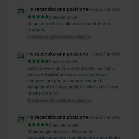
Ho recensito una posizione
—
quasi 7 anni fa
Sitecode:
68531
Un posto molto eccellente e assolutamente
tranquillo.
Tradotto da Google
Mostra originale
Ho recensito una posizione
—
quasi 7 anni fa
Sitecode:
52126
Tutto davvero pulito e ordinato. Nell'edificio a
destra del sistema è persino presente un
compressore per aria compressa per il
riempimento di pneumatici di veicoli o biciclette
(anche gratuito).
Tradotto da Google
Mostra originale
Ho recensito una posizione
—
quasi 7 anni fa
Sitecode:
50820
Abbiamo già descritto. Sistema di
approvvigionamento / smaltimento super. Molto