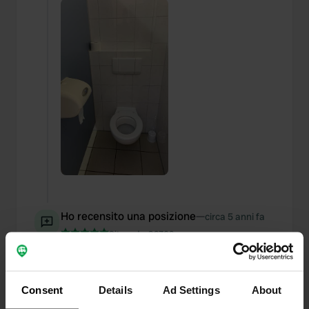
Ho recensito una posizione
—
circa 5 anni fa
Sitecode:
92302
Posto molto idilliaco e atipico con possibilità di
nuoto e minigolf. Kramer nella caffetteria è
estremamente amichevole e il posto può essere
Consent
scelto liberamente. L'elettricità è sempre lì
Details
Ad Settings
About
(località Schuko quindi porta con te l'adattatore)