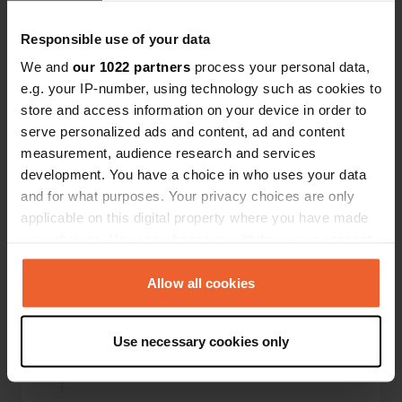
Tradotto da Google
Mostra originale
Responsible use of your data
Ho recensito una posizione
—
quasi 6 anni fa
We and
our 1022 partners
process your personal data,
Sitecode:
43107
e.g. your IP-number, using technology such as cookies to
Buon spazio, ma niente orinatoi nel bagno degli
store and access information on your device in order to
uomini. Quindi spesso sporco. Piscina disponibile
serve personalized ads and content, ad and content
ma molto rumorosa. Pizza davvero gustosa ea
measurement, audience research and services
prezzi ragionevoli
development. You have a choice in who uses your data
Tradotto da Google
Mostra originale
and for what purposes. Your privacy choices are only
applicable on this digital property where you have made
Ho recensito una posizione
—
quasi 6 anni fa
your choices. You can change or withdraw your consent
Sitecode:
51417
any time from the Cookie Declaration or by clicking on
Prezzo 5 € (Bulli), cibo in media 10,50 €, WC 0,50 €
the Privacy trigger icon.
Allow all cookies
(fatturazione possibile), doccia 3 € / 20 min. È un
posto per camionisti di "Rast und Tank". Il
personale è super gentile e mangia potente e
If you allow, we would also like to:
buono. Può essere tenuto come!
Use necessary cookies only
Collect information about your geographical location
Tradotto da Google
Mostra originale
which can be accurate to within several meters
Identify your device by actively scanning it for