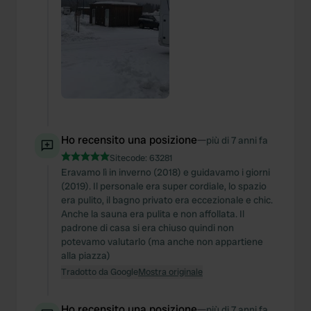
Ho recensito una posizione
—
più di 7 anni fa
Sitecode:
63281
Eravamo lì in inverno (2018) e guidavamo i giorni
(2019). Il personale era super cordiale, lo spazio
era pulito, il bagno privato era eccezionale e chic.
Anche la sauna era pulita e non affollata. Il
padrone di casa si era chiuso quindi non
potevamo valutarlo (ma anche non appartiene
alla piazza)
Tradotto da Google
Mostra originale
Ho recensito una posizione
—
più di 7 anni fa