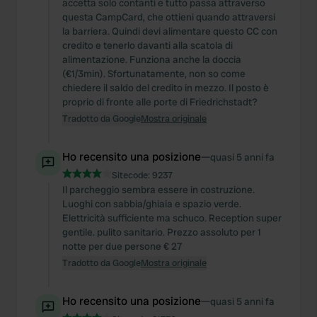
accetta solo contanti e tutto passa attraverso
questa CampCard, che ottieni quando attraversi
la barriera. Quindi devi alimentare questo CC con
credito e tenerlo davanti alla scatola di
alimentazione. Funziona anche la doccia
(€1/3min). Sfortunatamente, non so come
chiedere il saldo del credito in mezzo. Il posto è
proprio di fronte alle porte di Friedrichstadt?
Tradotto da Google
Mostra originale
Ho recensito una posizione
—
quasi 5 anni fa
Sitecode:
9237
Il parcheggio sembra essere in costruzione.
Luoghi con sabbia/ghiaia e spazio verde.
Elettricità sufficiente ma schuco. Reception super
gentile. pulito sanitario. Prezzo assoluto per 1
notte per due persone € 27
Tradotto da Google
Mostra originale
Ho recensito una posizione
—
quasi 5 anni fa