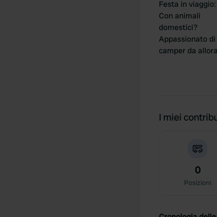
Festa in viaggio
:
Con animali
domestici?
Appassionato di
camper da allor
I miei contribu
0
Posizioni
Cronologia delle 