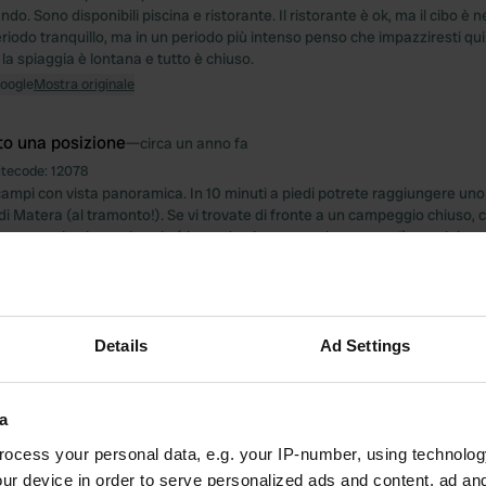
do. Sono disponibili piscina e ristorante. Il ristorante è ok, ma il cibo è 
riodo tranquillo, ma in un periodo più intenso penso che impazziresti qu
la spiaggia è lontana e tutto è chiuso.
Google
Mostra originale
to una posizione
—
circa un anno fa
itecode:
12078
campi con vista panoramica. In 10 minuti a piedi potrete raggiungere un
i Matera (al tramonto!). Se vi trovate di fronte a un campeggio chiuso,
essaggio al proprietario (risponde piuttosto velocemente!), perché ac
etro per Matera e non è sempre presente. Ci ha anche portato via noi e i 
etta. bello, caldo e buono il getto. Ce n'è solo 1... è andato tutto bene.
Google
Mostra originale
Details
Ad Settings
na foto a una posizione
—
circa un anno fa
a
ocess your personal data, e.g. your IP-number, using technolog
ur device in order to serve personalized ads and content, ad a