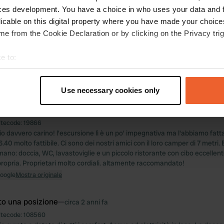
ces development. You have a choice in who uses your data and 
licable on this digital property where you have made your choic
e from the Cookie Declaration or by clicking on the Privacy trig
e to:
t your geographical location which can be accurate to within sev
tively scanning it for specific characteristics (fingerprinting)
Use necessary cookies only
 personal data is processed and set your preferences in the
det
to una posizione
—
circa un anno fa
e content and ads, to provide social media features and to analy
itecode:
19866
 davvero carino! l'escursione lì è un po' impegnativa ma l'abbiamo fatta
 our site with our social media, advertising and analytics partn
40 molto fattibile. Ci sono dei nostri amici con il loro camper di 7 metri.
 provided to them or that they’ve collected from your use of their
mano: doccia, WC, lavastoviglie e un piccolo ristorante con cibo eccellente
ropria. Proprietari molto cordiali. altamente raccomandato!
Google
Mostra originale
to una posizione
—
circa 2 anni fa
itecode:
108560