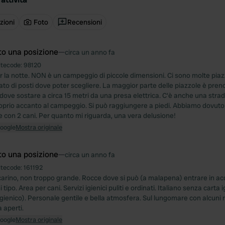
zioni
Foto
Recensioni
to una posizione
—
circa un anno fa
itecode:
98120
r la notte. NON è un campeggio di piccole dimensioni. Ci sono molte piaz
ato di posti dove poter scegliere. La maggior parte delle piazzole è pren
dove sostare a circa 15 metri da una presa elettrica. C'è anche una strad
prio accanto al campeggio. Si può raggiungere a piedi. Abbiamo dovut
e con 2 cani. Per quanto mi riguarda, una vera delusione!
Google
Mostra originale
to una posizione
—
circa un anno fa
itecode:
161192
rino, non troppo grande. Rocce dove si può (a malapena) entrare in acq
i tipo. Area per cani. Servizi igienici puliti e ordinati. Italiano senza carta
gienico). Personale gentile e bella atmosfera. Sul lungomare con alcuni r
 aperti.
Google
Mostra originale