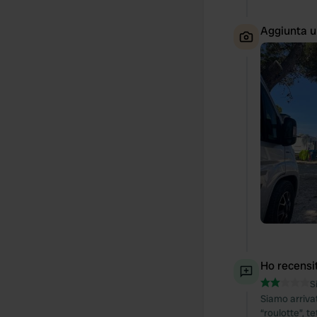
Aggiunta u
Ho recensi
S
Siamo arriva
“roulotte”, t