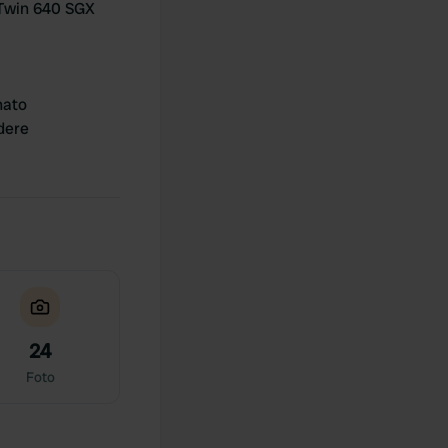
Twin 640 SGX
nato
dere
24
Foto