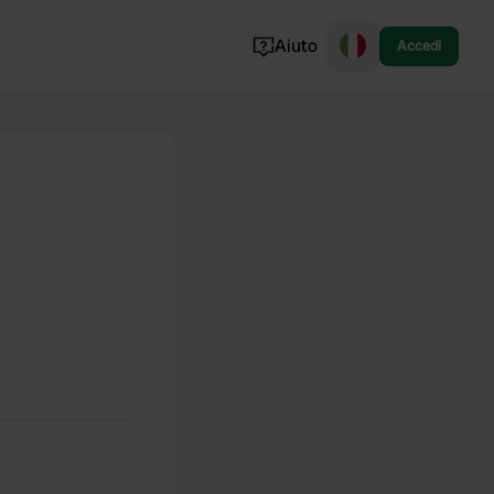
Aiuto
Accedi
Norvegia
Portogallo
Danimarca
Croazia
Mostra tutto...