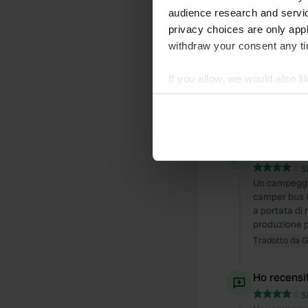
audience research and servi
privacy choices are only app
withdraw your consent any tim
If you allow, we would also lik
Collect information abou
Identify your device by ac
Find out more about how your
Ho recensi
We use cookies to personalis
S
Un campeggio
information about your use of
camper bus 6.
other information that you’ve
a portata di 
produzione p
Tradotto da 
Ho recensi
S