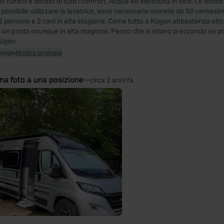
curato e dotato di tutti i comfort. Acqua ed elettricità in loco. Le docce e 
È possibile utilizzare la lavatrice, sono necessarie monete da 50 centesimi.
2 persone e 2 cani in alta stagione. Come tutto a Rügen abbastanza alto
un posto ovunque in alta stagione. Penso che si stiano prezzando un po
Rügen.
Google
Mostra originale
na foto a una posizione
—
circa 2 anni fa