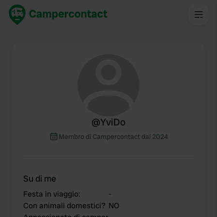
@
YviDo
Membro di Campercontact dal 2024
Su di me
Festa in viaggio
:
-
Con animali domestici?
NO