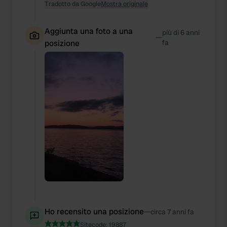
Tradotto da Google
Mostra originale
Aggiunta una foto a una
più di 6 anni
—
posizione
fa
Ho recensito una posizione
—
circa 7 anni fa
Sitecode:
19887