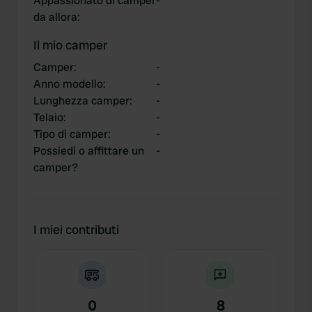
Appassionato di camper
-
da allora
:
Il mio camper
Camper
:
-
Anno modello
:
-
Lunghezza camper
:
-
Telaio
:
-
Tipo di camper
:
-
Possiedi o affittare un
-
camper?
I miei contributi
0
8