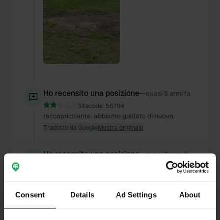
Ho recensito una posizione
—
quasi 5 anni fa
Sitecode:
56794
raccapricciante. abbiamo guidato di nuovo.
Tradotto da Google
Mostra originale
Ho recensito una posizione
—
quasi 5 anni fa
Sitecode:
82181
Bel parcheggio tranquillo per una notte. Molti
campeggiatori sono già stati lì.
Consent
Details
Ad Settings
About
Tradotto da Google
Mostra originale