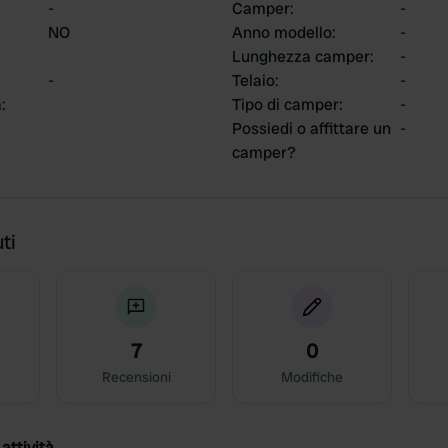
-
Camper
:
-
NO
Anno modello
:
-
Lunghezza camper
:
-
-
Telaio
:
-
a
:
Tipo di camper
:
-
Possiedi o affittare un
-
camper?
ti
7
0
Recensioni
Modifiche
attività