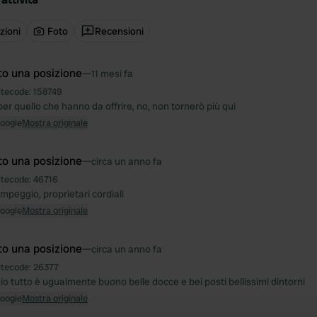
zioni
Foto
Recensioni
to una posizione
—
11 mesi fa
itecode:
158749
er quello che hanno da offrire, no, non tornerò più qui
Google
Mostra originale
to una posizione
—
circa un anno fa
itecode:
46716
mpeggio, proprietari cordiali
Google
Mostra originale
to una posizione
—
circa un anno fa
itecode:
26377
o tutto è ugualmente buono belle docce e bei posti bellissimi dintorni
Google
Mostra originale