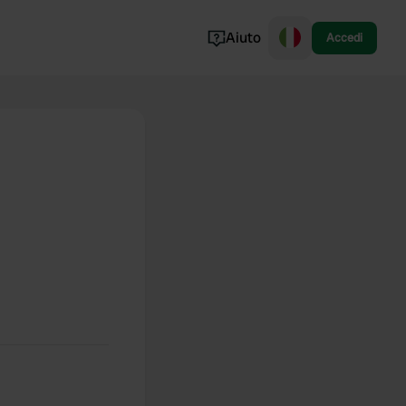
Aiuto
Accedi
Norvegia
Portogallo
Danimarca
Croazia
Mostra tutto...