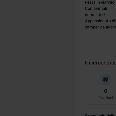
Festa in viaggio
:
Con animali
domestici?
Appassionato di
camper da allor
I miei contribu
0
Posizioni
Cronologia delle 