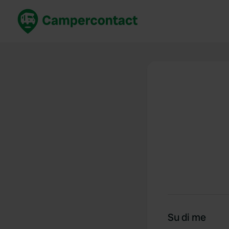
Prenota ora
Migli
Italia
Italia
Spagna
Spagn
Francia
Franci
Germania
Germa
Prenotazione sicura (EN)
Paesi 
Mostra tutto...
Su di me