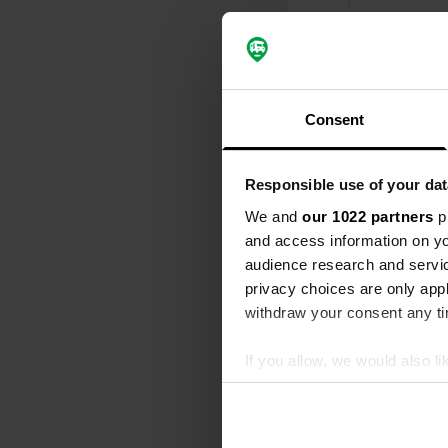
Ho recensi
S
bellissimo ca
docce e lavan
Tradotto da 
Consent
Ho recensi
Responsible use of your dat
S
We and
our 1022 partners
pr
Sono stato i
stato di nuov
and access information on yo
un'abitazion
audience research and servi
ricevuto risp
privacy choices are only app
Tradotto da 
withdraw your consent any tim
Ho recensi
If you allow, we would also lik
S
Collect information abou
campeggio pu
Identify your device by ac
Tradotto da 
Find out more about how your