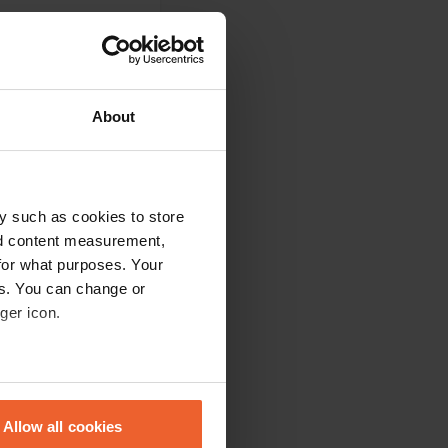
ion amichevole belle
About
y such as cookies to store
io 2025, ci sono
diventerà
nd content measurement,
te ma non ho
for what purposes. Your
es. You can change or
ger icon.
eral meters
Allow all cookies
ails section
.