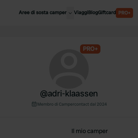
Aree di sosta camper
Viaggi
Blog
Giftcard
PRO+
ori aree di sosta camper
Belgio
Slovenia
a
PRO+
Austria
a
Svezia
nia
Svizzera
Bassi
@
adri-klaassen
Membro di Campercontact dal 2024
Il mio camper