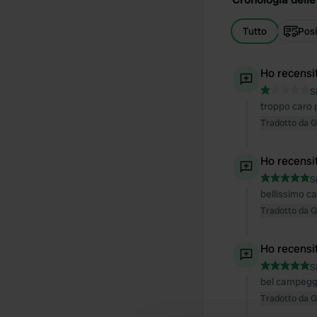
Tutto
Posi
Ho recensi
S
troppo caro p
Tradotto da 
Ho recensi
S
bellissimo ca
Tradotto da 
Ho recensi
S
bel campeggi
Tradotto da 