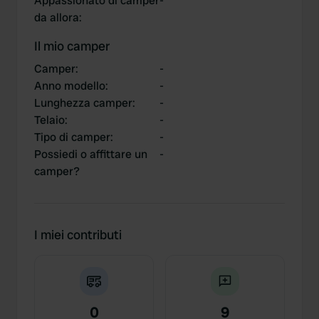
Appassionato di camper
-
da allora
:
Il mio camper
Camper
:
-
Anno modello
:
-
Lunghezza camper
:
-
Telaio
:
-
Tipo di camper
:
-
Possiedi o affittare un
-
camper?
I miei contributi
0
9