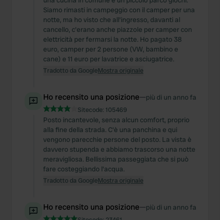
una cucina in comune e un piccolo parco giochi.
Siamo rimasti in campeggio con il camper per una
notte, ma ho visto che all'ingresso, davanti al
cancello, c'erano anche piazzole per camper con
elettricità per fermarsi la notte. Ho pagato 38
euro, camper per 2 persone (VW, bambino e
cane) e 11 euro per lavatrice e asciugatrice.
Tradotto da Google
Mostra originale
Ho recensito una posizione
—
più di un anno fa
Sitecode:
105469
Posto incantevole, senza alcun comfort, proprio
alla fine della strada. C'è una panchina e qui
vengono parecchie persone del posto. La vista è
davvero stupenda e abbiamo trascorso una notte
meravigliosa. Bellissima passeggiata che si può
fare costeggiando l'acqua.
Tradotto da Google
Mostra originale
Ho recensito una posizione
—
più di un anno fa
Sitecode:
23461