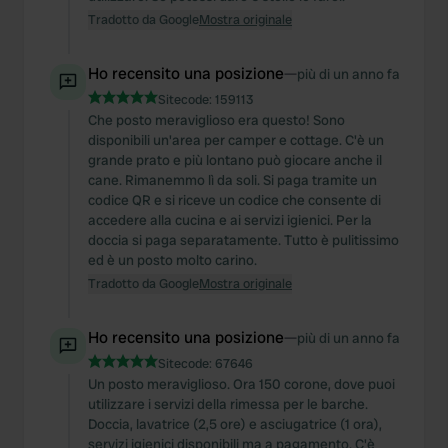
Tradotto da Google
Mostra originale
Ho recensito una posizione
—
più di un anno fa
Sitecode:
159113
Che posto meraviglioso era questo! Sono
disponibili un'area per camper e cottage. C'è un
grande prato e più lontano può giocare anche il
cane. Rimanemmo lì da soli. Si paga tramite un
codice QR e si riceve un codice che consente di
accedere alla cucina e ai servizi igienici. Per la
doccia si paga separatamente. Tutto è pulitissimo
ed è un posto molto carino.
Tradotto da Google
Mostra originale
Ho recensito una posizione
—
più di un anno fa
Sitecode:
67646
Un posto meraviglioso. Ora 150 corone, dove puoi
utilizzare i servizi della rimessa per le barche.
Doccia, lavatrice (2,5 ore) e asciugatrice (1 ora),
servizi igienici disponibili ma a pagamento. C'è