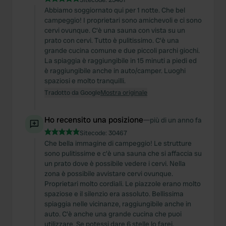
Abbiamo soggiornato qui per 1 notte. Che bel
campeggio! I proprietari sono amichevoli e ci sono
cervi ovunque. C'è una sauna con vista su un
prato con cervi. Tutto è pulitissimo. C'è una
grande cucina comune e due piccoli parchi giochi.
La spiaggia è raggiungibile in 15 minuti a piedi ed
è raggiungibile anche in auto/camper. Luoghi
spaziosi e molto tranquilli.
Tradotto da Google
Mostra originale
Ho recensito una posizione
—
più di un anno fa
Sitecode:
30467
Che bella immagine di campeggio! Le strutture
sono pulitissime e c'è una sauna che si affaccia su
un prato dove è possibile vedere i cervi. Nella
zona è possibile avvistare cervi ovunque.
Proprietari molto cordiali. Le piazzole erano molto
spaziose e il silenzio era assoluto. Bellissima
spiaggia nelle vicinanze, raggiungibile anche in
auto. C'è anche una grande cucina che puoi
utilizzare. Se potessi dare 6 stelle lo farei.