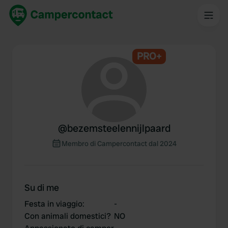
PRO+
@
bezemsteelennijlpaard
Membro di Campercontact dal 2024
Su di me
Festa in viaggio
:
-
Con animali domestici?
NO