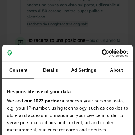
anche una sauna con vista sul porto, utilizzabile al
costo di 50 corone. Inoltre, super pulito e
silenzioso.
Tradotto da Google
Mostra originale
Ho recensito una posizione
—
più di un anno fa
Sitecode:
77173
Che gioiello di posto! Una serena tranquillità, tra
gli uccelli, la panchina da picnic e il sole.
Proprietario amichevole che sarà felice di
Consent
Details
Ad Settings
About
condividere il suo pezzo di erba con i
campeggiatori. Che regalo❤️.
Tradotto da Google
Mostra originale
Responsible use of your data
We and
our 1022 partners
process your personal data,
Ho recensito una posizione
—
circa 2 anni fa
e.g. your IP-number, using technology such as cookies to
Sitecode:
115229
store and access information on your device in order to
Campeggio meravigliosamente tranquillo, ottimi
servizi igienici. Sullo sfondo si sente lo scorrere
serve personalized ads and content, ad and content
del Nive e il cinguettio degli uccelli e si ha la vista
measurement, audience research and services
sulle montagne. Puoi rinfrescarti