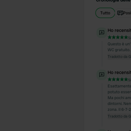
Tutto
Posi
Ho recensi
S
Questo è un'
WC gratuito.
Tradotto da 
Ho recensi
S
Esattamente q
potuto esser
Ma pochi amic
dintorni. Ne
zona. Il 6-7
Tradotto da 