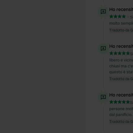
Ho recensi
S
molto sempli
Tradotto da 
Ho recensi
S
libero e vici
chiusi ma c'e
questo è stat
Tradotto da 
Ho recensi
S
persone molt
dal panifici
Tradotto da 