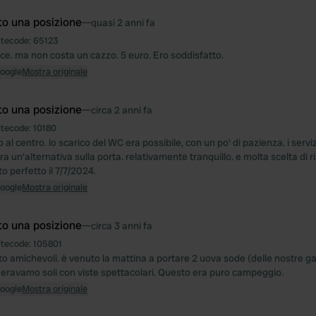
to una posizione
—
quasi 2 anni fa
itecode:
65123
ce. ma non costa un cazzo. 5 euro. Ero soddisfatto.
Google
Mostra originale
to una posizione
—
circa 2 anni fa
itecode:
10180
no al centro. lo scarico del WC era possibile, con un po' di pazienza. i serviz
ra un'alternativa sulla porta. relativamente tranquillo. e molta scelta di ri
o perfetto il 7/7/2024.
Google
Mostra originale
to una posizione
—
circa 3 anni fa
itecode:
105801
o amichevoli. è venuto la mattina a portare 2 uova sode (delle nostre ga
o. eravamo soli con viste spettacolari. Questo era puro campeggio.
Google
Mostra originale