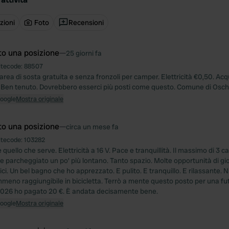
zioni
Foto
Recensioni
to una posizione
—
25 giorni fa
itecode:
88507
area di sosta gratuita e senza fronzoli per camper. Elettricità €0,50. A
 Ben tenuto. Dovrebbero esserci più posti come questo. Comune di Osche
Google
Mostra originale
to una posizione
—
circa un mese fa
itecode:
103282
uello che serve. Elettricità a 16 V. Pace e tranquillità. Il massimo di 3
e parcheggiato un po' più lontano. Tanto spazio. Molte opportunità di gio
i. Un bel bagno che ho apprezzato. E pulito. E tranquillo. E rilassante. N
mmeno raggiungibile in bicicletta. Terrò a mente questo posto per una fut
-2026 ho pagato 20 €. È andata decisamente bene.
Google
Mostra originale