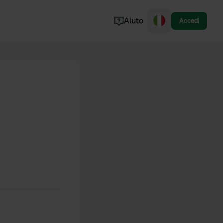
Aiuto
Accedi
Norvegia
Portogallo
Danimarca
Croazia
Mostra tutto...