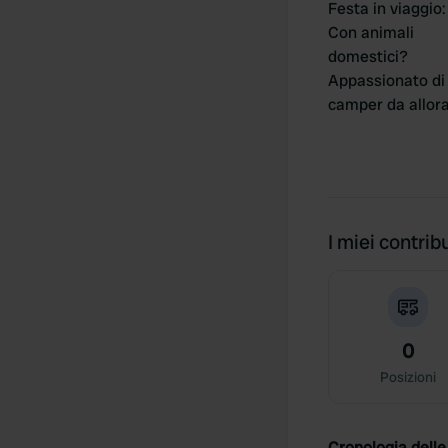
Festa in viaggio
:
Con animali
domestici?
Appassionato di
camper da allor
I miei contribu
0
Posizioni
Cronologia delle 