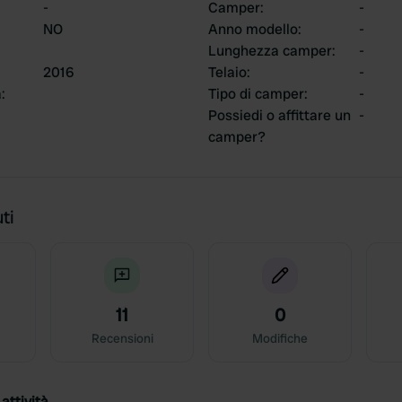
-
Camper
:
-
NO
Anno modello
:
-
Lunghezza camper
:
-
2016
Telaio
:
-
a
:
Tipo di camper
:
-
Possiedi o affittare un
-
camper?
ti
11
0
Recensioni
Modifiche
attività