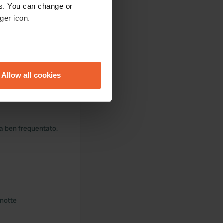
es. You can change or
ger icon.
campeggio
eral meters
e era
.
Allow all cookies
ails section
.
se our traffic. We also share
ers who may combine it with
za ben frequentato.
 services.
 notte