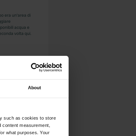
o era un'area di
ggiare
ponibili acqua e
seconda volta qui.
About
'acqua potente fa
y such as cookies to store
necessari. tanto
nd content measurement,
for what purposes. Your