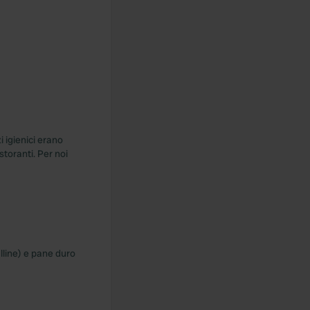
i igienici erano
storanti. Per noi
lline) e pane duro