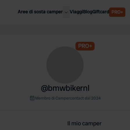
Aree di sosta camper
Viaggi
Blog
Giftcard
PRO+
ori aree di sosta camper
Belgio
Slovenia
a
PRO+
Austria
a
Svezia
nia
Svizzera
Bassi
@
bmwbikernl
Membro di Campercontact dal 2024
Il mio camper