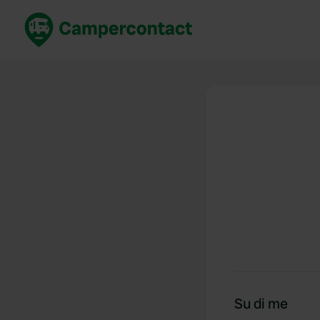
Prenota ora
Migli
Italia
Italia
Spagna
Spagn
Francia
Franci
Germania
Germa
Prenotazione sicura (EN)
Paesi 
Mostra tutto...
Su di me