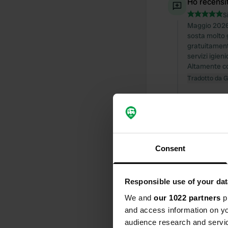
Ho recensi
S
Maggio 2026.
sosta molto 
gratuitamente
servizi igien
Altamente co
Tradotto da 
Ho recensi
S
ottimo perno
Tradotto da 
Consent
Ho recensi
Responsible use of your dat
S
un campeggi
We and
our 1022 partners
pr
la doccia a t
and access information on yo
spazio nel c
audience research and servi
Tradotto da 