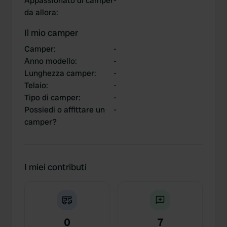
Appassionato di camper
-
da allora
:
Il mio camper
Camper
:
-
Anno modello
:
-
Lunghezza camper
:
-
Telaio
:
-
Tipo di camper
:
-
Possiedi o affittare un
-
camper?
I miei contributi
0
7