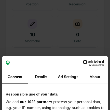
Posizioni
Recensioni
10
0
Modifiche
Foto
Cronologia delle attività
Tutto
Posizioni
Foto
Recensioni
Consent
Details
Ad Settings
About
Ho recensito una posizione
—
3 mesi fa
Sitecode:
94791
Responsible use of your data
2 € per l'acqua e lo smaltimento dei rifiuti è
possibile
We and
our 1022 partners
process your personal data,
Tradotto da Google
Mostra originale
e.g. your IP-number, using technology such as cookies to