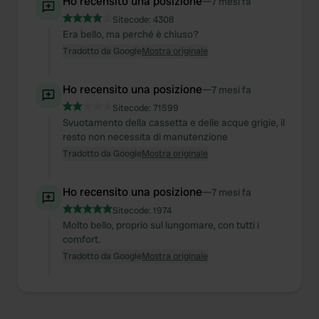
Ho recensito una posizione
—
7 mesi fa
We use cookies to personalise content and ads, to
Sitecode:
4308
provide social media features and to analyse our traffic.
Era bello, ma perché è chiuso?
We also share information about your use of our site with
Tradotto da Google
Mostra originale
our social media, advertising and analytics partners who
may combine it with other information that you’ve
Ho recensito una posizione
—
provided to them or that they’ve collected from your use
7 mesi fa
of their services.
Sitecode:
71599
Svuotamento della cassetta e delle acque grigie, il
resto non necessita di manutenzione
Tradotto da Google
Mostra originale
Ho recensito una posizione
—
7 mesi fa
Sitecode:
1974
Molto bello, proprio sul lungomare, con tutti i
comfort.
Tradotto da Google
Mostra originale