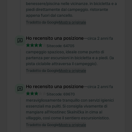
benessere/piscina nelle vicinanze. in bicicletta e a
may combine it with other information that you’ve
piedi direttamente dal campeggio. ristorante
provided to them or that they’ve collected from your use
appena fuori dal cancello.
of their services.
Tradotto da Google
Mostra originale
Ho recensito una posizione
—
circa 2 anni fa
Sitecode:
64705
campeggio spazioso, ideale come punto di
partenza per escursioni in bicicletta e a piedi. (la
pista ciclabile attraversa il campeggio).
Tradotto da Google
Mostra originale
Ho recensito una posizione
—
circa 2 anni fa
Sitecode:
69670
meravigliosamente tranquillo con servizi igienici
essenziali ma puliti. Si consiglia vivamente di
mangiare all'Hostinec Skalnička in cima al
villaggio, così come il sentiero escursionistico.
Tradotto da Google
Mostra originale