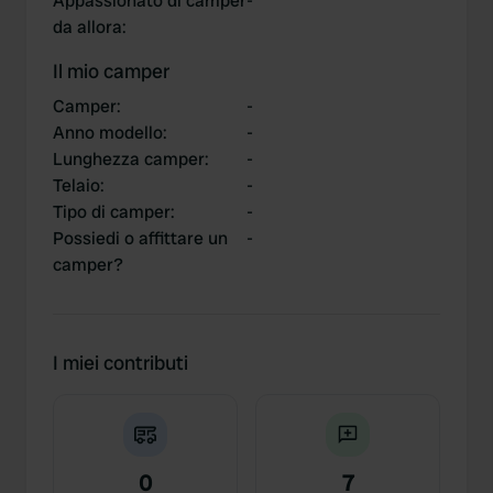
Appassionato di camper
-
da allora
:
Il mio camper
Camper
:
-
Anno modello
:
-
Lunghezza camper
:
-
Telaio
:
-
Tipo di camper
:
-
Possiedi o affittare un
-
camper?
I miei contributi
0
7