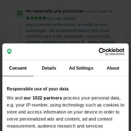
Ho recensito una posizione
—
circa 2 anni fa
Sitecode:
106603
posto camper molto carino - in realtà un mini
campeggio - dal proprietario Balazs che rende
tutti felici ed è molto disponibile. vive sul posto,
quindi è estremamente sicuro. E... dietro l'angolo
dal lago e dalla principale pista ciclabile lungo il
lago. doccia e WC, acqua pulita e sporca
disponibile.
Tradotto da Google
Mostra originale
Consent
Details
Ad Settings
About
Aggiunta una foto a una
circa 2 anni
—
Responsible use of your data
posizione
fa
We and
our 1022 partners
process your personal data,
e.g. your IP-number, using technology such as cookies to
store and access information on your device in order to
serve personalized ads and content, ad and content
measurement, audience research and services