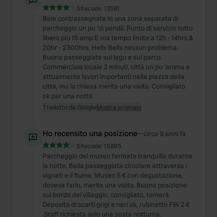
Sitecode:
13581
Baie contrassegnate in una zona separata di
parcheggio un po 'di pendii. Punto di servizio tutto
libero più 15 amp E ma tempo limite a 12h - 14hrs &
20hr - 2300hrs. Hells Bells nessun problema.
Buona passeggiata sul lago e sul parco.
Commerciale locale 2 minuti, città un po 'anima e
attualmente lavori importanti nella piazza della
città, ma la chiesa merita una visita. Consigliato
ok per una notte.
Tradotto da Google
Mostra originale
Ho recensito una posizione
—
circa 9 anni fa
Sitecode:
15895
Parcheggio del museo fermata tranquilla durante
la notte. Bella passeggiata circolare attraverso i
vigneti e il fiume. Museo 5 € con degustazione,
doveva farlo, merita una visita. Buona posizione
sul bordo del villaggio, consigliato, tornerà.
Deposito di scarti grigi e neri ok, rubinetto FW 2 €
.Staff richiesta solo una sosta notturna.