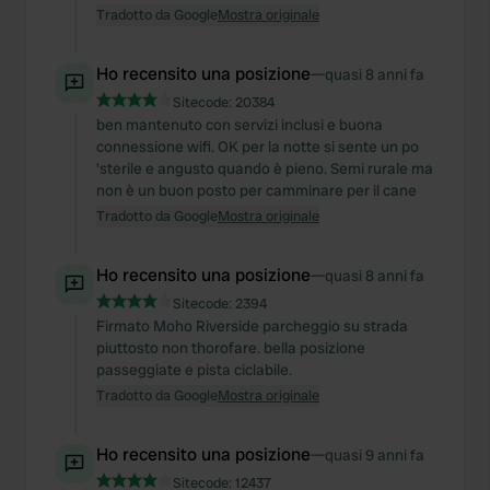
Tradotto da Google
Mostra originale
Ho recensito una posizione
—
quasi 8 anni fa
Sitecode:
20384
ben mantenuto con servizi inclusi e buona
connessione wifi. OK per la notte si sente un po
'sterile e angusto quando è pieno. Semi rurale ma
non è un buon posto per camminare per il cane
Tradotto da Google
Mostra originale
Ho recensito una posizione
—
quasi 8 anni fa
Sitecode:
2394
Firmato Moho Riverside parcheggio su strada
piuttosto non thorofare. bella posizione
passeggiate e pista ciclabile.
Tradotto da Google
Mostra originale
Ho recensito una posizione
—
quasi 9 anni fa
Sitecode:
12437