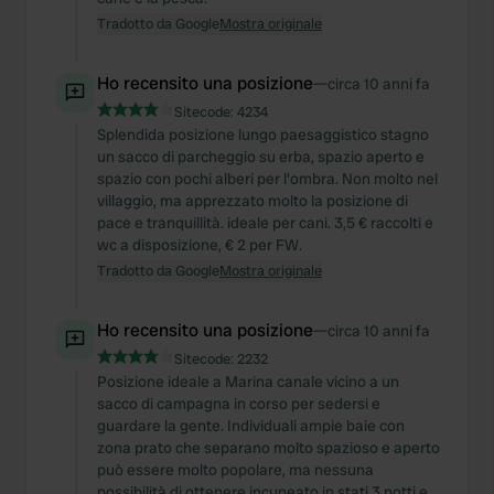
Tradotto da Google
Mostra originale
Ho recensito una posizione
—
circa 10 anni fa
Sitecode:
4234
Splendida posizione lungo paesaggistico stagno
un sacco di parcheggio su erba, spazio aperto e
spazio con pochi alberi per l'ombra. Non molto nel
villaggio, ma apprezzato molto la posizione di
pace e tranquillità. ideale per cani. 3,5 € raccolti e
wc a disposizione, € 2 per FW.
Tradotto da Google
Mostra originale
Ho recensito una posizione
—
circa 10 anni fa
Sitecode:
2232
Posizione ideale a Marina canale vicino a un
sacco di campagna in corso per sedersi e
guardare la gente. Individuali ampie baie con
zona prato che separano molto spazioso e aperto
può essere molto popolare, ma nessuna
possibilità di ottenere incuneato in stati 3 notti e