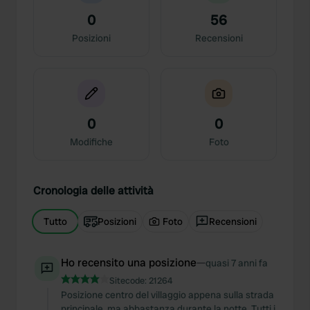
0
56
Posizioni
Recensioni
0
0
Modifiche
Foto
Cronologia delle attività
Tutto
Posizioni
Foto
Recensioni
Ho recensito una posizione
—
quasi 7 anni fa
Sitecode:
21264
Posizione centro del villaggio appena sulla strada
principale, ma abbastanza durante la notte. Tutti i