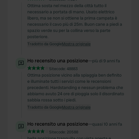
Ottima sosta nel mezzo della città tutto il
necessario a portata di mano. Usato elettrico
libero, ma se non si ottiene la prima campata è
necessario il cavo più di 25m. Buon cane a piedi a
spazio verde su per la collina verso la parte
posteriore.
Tradotto da Google
Mostra originale
Ho recensito una posizione
—
più di 9 anni fa
Sitecode:
48883
Ottima posizione vicino alla spiaggia ben definito
e illuminate tutti i servizi come le recensioni
precedenti. Hardstanding e nessun problema che
abbiamo avuto 24 ore di pioggia solo il disordinato
sabbia rossa sotto i piedi.
Tradotto da Google
Mostra originale
Ho recensito una posizione
—
quasi 10 anni fa
Sitecode:
20588
bella posizione tranquilla con vista aperta e