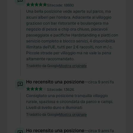
Sitecode:
18880
Una bella posizione vede aperte sul parco, ma
alcuni alberi per l'ombra. Adiacente al villaggio
grazioso con bar ristorante e boulangera ma
negozio di pesce e chip ora chiuso, piacevoli
passeggiate e pacifiche Hardstanding e piatti con
servizio completo e blocco servizi, 4 disponibilità
illimitata dell'UE, tutti per 2 € raccolti, non m / c.
Piccole strade per villaggio ma ne vale la pena
altamente raccomandato.
Tradotto da Google
Mostra originale
Ho recensito una posizione
—
circa 9 anni fa
Sitecode:
13626
Consigliato una posizione tranquilla villaggio
rurale, spaziosa e circondata da parco e campi.
Livelli di livello duro e illuminati
Tradotto da Google
Mostra originale
Ho recensito una posizione
—
circa 9 anni fa