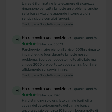
L'area è illuminata e le telecamere di sicurezza,
rimangono per tutta la notte un problema, anche
se la bassa vita che appende intorno a Lidl si
sentiva sicura con altri furgoni.
Tradotto da Google
Mostra originale
Ho recensito una posizione
—
quasi 9 anni fa
Sitecode:
53033
Parcheggio in aire pieno all'arrivo 1500hrs rimasto
in parcheggio fuori durante la notte nessun
problema. Sport bar opposto molto affollato ma
chiude 2000 ore poi tutto abbastanza. Non fare
affidamento sui servizi in aire.
Tradotto da Google
Mostra originale
Ho recensito una posizione
—
quasi 9 anni fa
Sitecode:
1376
Hard standing solo ora, lato canale barili off a
causa del deterioramento del canale banca
ancora spazio per circa 10 furgoni buona notte di