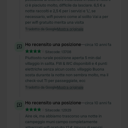
ci è piaciuto molto, difficile da lasciare. 6,5 € a
notte raccolti e 2,5 € per i servizi e 'L', se
necessario, wifi povero come al solito Vai a per
per wifi gratuito merita una visita
Tradotto da Google
Mostra originale
Ho recensito una posizione
—
circa 10 anni fa
Sitecode:
13708
Piuttosto rurale posizione aperta 5 min dal
villaggio in salita. FW & WC disponibili e 4 punti
elettriche senza alcun costo. villaggio Buona
sosta durante la notte non sembra molto, ma il
check-out TI per passeggiate, ecc
Tradotto da Google
Mostra originale
Ho recensito una posizione
—
circa 10 anni fa
Sitecode:
12929
Aire ok, ma abbiamo trascorso una notte in
campeggio muni campo completamente
attrezzati wifi gratuito 12 €. blocco di servizi