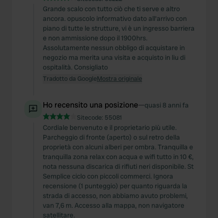
Grande scalo con tutto ciò che ti serve e altro
ancora. opuscolo informativo dato all'arrivo con
piano di tutte le strutture, vi è un ingresso barriera
e non ammissione dopo il 1900hrs.
Assolutamente nessun obbligo di acquistare in
negozio ma merita una visita e acquisto in liu di
ospitalità. Consigliato
Tradotto da Google
Mostra originale
Ho recensito una posizione
—
quasi 8 anni fa
Sitecode:
55081
Cordiale benvenuto e il proprietario più utile.
Parcheggio di fronte (aperto) o sul retro della
proprietà con alcuni alberi per ombra. Tranquilla e
tranquilla zona relax con acqua e wifi tutto in 10 €,
nota nessuna discarica di rifiuti neri disponibile. St
Semplice ciclo con piccoli commerci. Ignora
recensione (1 punteggio) per quanto riguarda la
strada di accesso, non abbiamo avuto problemi,
van 7,6 m. Accesso alla mappa, non navigatore
satellitare.