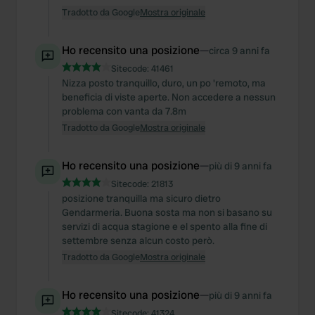
Tradotto da Google
Mostra originale
Ho recensito una posizione
—
circa 9 anni fa
Sitecode:
41461
Nizza posto tranquillo, duro, un po 'remoto, ma
beneficia di viste aperte. Non accedere a nessun
problema con vanta da 7.8m
Tradotto da Google
Mostra originale
Ho recensito una posizione
—
più di 9 anni fa
Sitecode:
21813
posizione tranquilla ma sicuro dietro
Gendarmeria. Buona sosta ma non si basano su
servizi di acqua stagione e el spento alla fine di
settembre senza alcun costo però.
Tradotto da Google
Mostra originale
Ho recensito una posizione
—
più di 9 anni fa
Sitecode:
41324