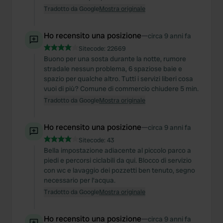
Tradotto da Google
Mostra originale
Ho recensito una posizione
—
circa 9 anni fa
Sitecode:
22669
Buono per una sosta durante la notte, rumore
stradale nessun problema, 6 spaziose baie e
spazio per qualche altro. Tutti i servizi liberi cosa
vuoi di più? Comune di commercio chiudere 5 min.
Tradotto da Google
Mostra originale
Ho recensito una posizione
—
circa 9 anni fa
Sitecode:
43
Bella impostazione adiacente al piccolo parco a
piedi e percorsi ciclabili da qui. Blocco di servizio
con wc e lavaggio dei pozzetti ben tenuto, segno
necessario per l'acqua.
Tradotto da Google
Mostra originale
Ho recensito una posizione
—
circa 9 anni fa