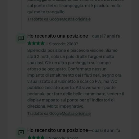
sul ponte dietro il campeggio. mi è piaciuto molto
qui molto tranquillo
Tradotto da Google
Mostra originale
Ho recensito una posizione
—
quasi 7 anni fa
Sitecode:
23607
Splendida posizione e piacevole visione. Siamo
stati 2 notti, solo un paio di altri furgoni molto
spaziosi. C'è un altro parcheggio sul campo
erboso se occupato. Confermato nessun
impianto di smaltimento dei rifiuti neri, segno ora
visualizzato sul rubinetto e scarico FW, ma WC
pubblico lasciato aperto. Attraversare il ponte
pedonale per fare delle belle camminate, vedere il
display mappato sul ponte per gli indicatori di
direzione. Molto impegnativo.
Tradotto da Google
Mostra originale
Ho recensito una posizione
—
quasi 8 anni fa
Sitecode:
63222