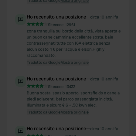
Tradotto da Google
Mostra originale
Ho recensito una posizione
—
circa 10 anni fa
Sitecode:
12961
zona tranquilla sul bordo della città, vista aperta e
un buon cane cammina eccellente sosta. baie
contrassegnati tutte con 16A elettrica senza
alcun costo, 1 € per l'acqua e elson.Highly
raccomandato.
Tradotto da Google
Mostra originale
Ho recensito una posizione
—
circa 10 anni fa
Sitecode:
13433
Buona sosta, spazio aperto, sportsfields e cane a
piedi adiacenti. bel parco passeggiata in città.
Illuminata e sicuro € 6 + .5C kwh elec.
Tradotto da Google
Mostra originale
Ho recensito una posizione
—
circa 10 anni fa