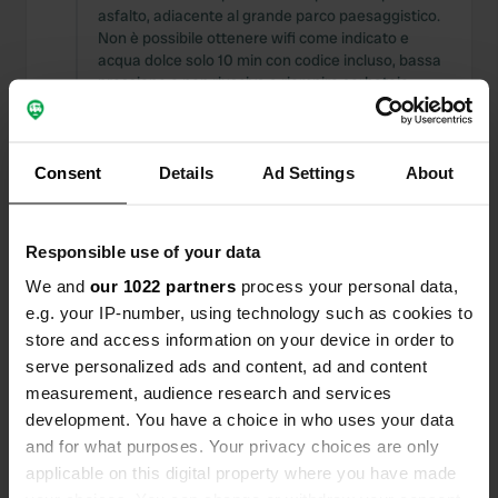
asfalto, adiacente al grande parco paesaggistico.
Non è possibile ottenere wifi come indicato e
acqua dolce solo 10 min con codice incluso, bassa
pressione e non riusciva a riempire serbatoio
completo.
Tradotto da Google
Mostra originale
Consent
Details
Ad Settings
About
Ho recensito una posizione
—
quasi 9 anni fa
Sitecode:
11934
Posizione prospettica molto piacevole. Sempre
Responsible use of your data
resistenti alle luci di fondo e di sicurezza di base in
We and
our 1022 partners
process your personal data,
calcestruzzo, servizi con ehu 5 € bargain raccolti.
cammina sulla banca del canale con le chiatte di
e.g. your IP-number, using technology such as cookies to
lavoro. Buon pernottamento.
store and access information on your device in order to
Tradotto da Google
Mostra originale
serve personalized ads and content, ad and content
measurement, audience research and services
Ho recensito una posizione
—
quasi 9 anni fa
development. You have a choice in who uses your data
and for what purposes. Your privacy choices are only
Sitecode:
24238
mi è piaciuto molto qui, aperto spazioso e
applicable on this digital property where you have made
spazioso. Il sito è aperto tutto l'anno, i lavori in