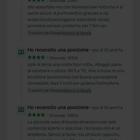
Sitecode:
21697
sito appartato ma con illuminazione notturna e si
sente sicuro. 4 punti elettrici gratuito e ha
water.Good passeggiate adiacente canali,
accedere nessun problema per 7.5m van
Tradotto da Google
Mostra originale
Ho recensito una posizione
—
più di 10 anni fa
Sitecode:
19334
Vale la pena una sosta fuori rotta, villaggio pieno
di carattere e storia. Wi fi a TO, Aire si trova in una
posizione panoramica con buone passeggiate
circostanti, stati 2 notti per godersi l'atmosfera.
Tradotto da Google
Mostra originale
Ho recensito una posizione
—
più di 10 anni fa
Sitecode:
24252
Le piazzole sono di buone dimensioni per aire
comercial aperto e spazioso, l'accesso non è un
problema. Servizi di base, ma un buon rapporto,