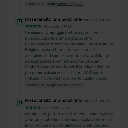
Tradotto da Google
Mostra originale
Ho recensito una posizione
—
quasi 8 anni fa
Sitecode:
23521
Un piccolo campeggio fantastico, con ampie
piazzole coperte e ombreggiate, offre
un'atmosfera intima ma riservata. I proprietari del
Belgio non avrebbero potuto essere più
accoglienti e disponibili, niente da fare. Il fiume
adiacente ideale per rinfrescarsi con i cani.
Saniteri in buone condizioni di pulizia e adeguati
per numero di piazzole, a 11 euro ACSI con wifi
gratuito allover ottimo rapporto qualità prezzo.
Tradotto da Google
Mostra originale
Ho recensito una posizione
—
quasi 8 anni fa
Sitecode:
2025
Grande aire, perfetto se si ottiene un posto vicino
al verde e agli alberi, bella passeggiata intorno al
lago. Percorso in città dal flusso 5 minuti a piedi.