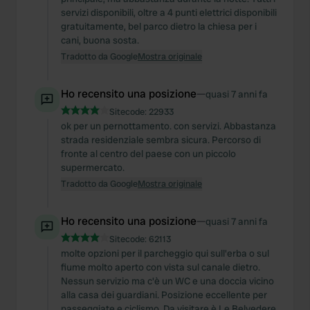
servizi disponibili, oltre a 4 punti elettrici disponibili
gratuitamente, bel parco dietro la chiesa per i
cani, buona sosta.
Tradotto da Google
Mostra originale
Ho recensito una posizione
—
quasi 7 anni fa
Sitecode:
22933
ok per un pernottamento. con servizi. Abbastanza
strada residenziale sembra sicura. Percorso di
fronte al centro del paese con un piccolo
supermercato.
Tradotto da Google
Mostra originale
Ho recensito una posizione
—
quasi 7 anni fa
Sitecode:
62113
molte opzioni per il parcheggio qui sull'erba o sul
fiume molto aperto con vista sul canale dietro.
Nessun servizio ma c'è un WC e una doccia vicino
alla casa dei guardiani. Posizione eccellente per
passeggiate e ciclismo. Da visitare è Le Belvedere