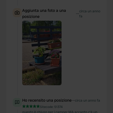
Aggiunta una foto a una
circa un anno
—
posizione
fa
Ho recensito una posizione
—
circa un anno fa
Sitecode:
51374
questo è chiuso per i camper MA accanto c'è un