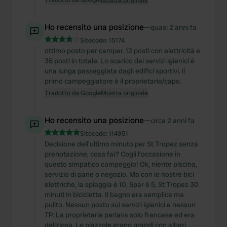
Ho recensito una posizione
—
quasi 2 anni fa
Sitecode:
15174
ottimo posto per camper. 12 posti con elettricità e
36 posti in totale. Lo scarico dei servizi igienici è
una lunga passeggiata dagli edifici sportivi. il
primo campeggiatore è il proprietario/capo.
Tradotto da Google
Mostra originale
Ho recensito una posizione
—
circa 2 anni fa
Sitecode:
114951
Decisione dell'ultimo minuto per St Tropez senza
prenotazione, cosa fai? Cogli l'occasione in
questo simpatico campeggio! Ok, niente piscina,
servizio di pane o negozio. Ma con le nostre bici
elettriche, la spiaggia è 10, Spar è 5, St Tropez 30
minuti in bicicletta. Il bagno era semplice ma
pulito. Nessun posto sui servizi igienici e nessun
TP. La proprietaria parlava solo francese ed era
deliziosa. Le piazzole erano grandi con alberi