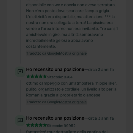
disponibile con wc e doccia non aveva serratura.
Non c'era posto dove scaricare l'acqua grigia.
L'elettricità era disponibile, ma attenzione *** la
nostra non era collegata a terra! La piscina era
verde e l'area intorno non era invitante. Tre cani, 1
amichevole in giro, ma altri 2 sembravano
incredibilmente gelosi e abbaiavano
costantemente.
Tradotto da Google
Mostra originale
Ho recensito una posizione
—
circa 3 anni fa
Sitecode:
8364
ottimo campeggio con un'atmosfera "hippie like".
pulito, organizzato e cordiale. un livello alto per la
Romania grazie al proprietario olandese!
Tradotto da Google
Mostra originale
Ho recensito una posizione
—
circa 3 anni fa
Sitecode:
99952
fantastico! tour dettagliato della cantina dal