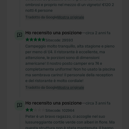
ombrosi e proprio nel mezzo di un vigneto! €120 2
notti 4 persone
Tradotto da Google
Mostra originale
Ho recensito una posizione
—
circa 2 anni fa
Sitecode:
29593
Campeggio molto tranquillo, alta stagione e pieno
per meno di 1/4. Il ristorante è eccellente, ma
attenzione, le porzioni sono di dimensioni
americane! Il nostro posto camper era 74 e
completamente uniforme! Non ho usato la piscina
ma sembrava carino! Il personale della reception
e del ristorante è molto cordiale!
Tradotto da Google
Mostra originale
Ho recensito una posizione
—
circa 3 anni fa
Sitecode:
102964
Peter è un bravo ragazzo, ci accoglie nel suo
lussureggiante cortile verde con alberi in fiore. Ma
questa struttura non è stata mantenuta. Il bagno