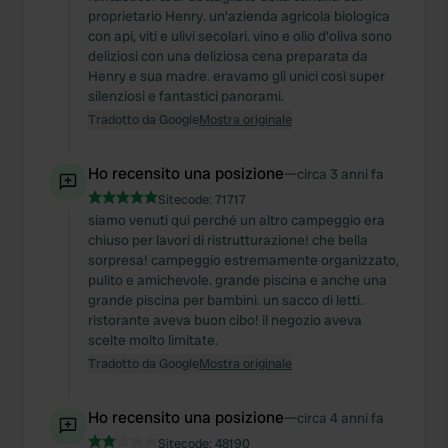
proprietario Henry. un'azienda agricola biologica
con api, viti e ulivi secolari. vino e olio d'oliva sono
deliziosi con una deliziosa cena preparata da
Henry e sua madre. eravamo gli unici così super
silenziosi e fantastici panorami.
Tradotto da Google
Mostra originale
Ho recensito una posizione
—
circa 3 anni fa
Sitecode:
71717
siamo venuti qui perché un altro campeggio era
chiuso per lavori di ristrutturazione! che bella
sorpresa! campeggio estremamente organizzato,
pulito e amichevole. grande piscina e anche una
grande piscina per bambini. un sacco di letti.
ristorante aveva buon cibo! il negozio aveva
scelte molto limitate.
Tradotto da Google
Mostra originale
Ho recensito una posizione
—
circa 4 anni fa
Sitecode:
48190