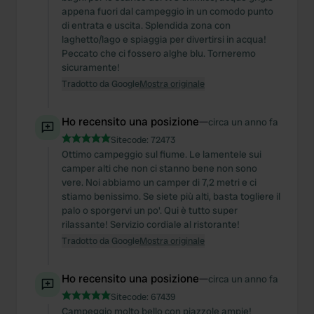
We also share information about your use of our site with
appena fuori dal campeggio in un comodo punto
our social media, advertising and analytics partners who
di entrata e uscita. Splendida zona con
may combine it with other information that you’ve
laghetto/lago e spiaggia per divertirsi in acqua!
provided to them or that they’ve collected from your use
Peccato che ci fossero alghe blu. Torneremo
sicuramente!
of their services.
Tradotto da Google
Mostra originale
Ho recensito una posizione
—
circa un anno fa
Sitecode:
72473
Ottimo campeggio sul fiume. Le lamentele sui
camper alti che non ci stanno bene non sono
vere. Noi abbiamo un camper di 7,2 metri e ci
stiamo benissimo. Se siete più alti, basta togliere il
palo o sporgervi un po'. Qui è tutto super
rilassante! Servizio cordiale al ristorante!
Tradotto da Google
Mostra originale
Ho recensito una posizione
—
circa un anno fa
Sitecode:
67439
Campeggio molto bello con piazzole ampie!