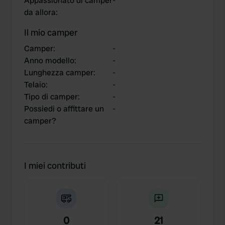
Appassionato di camper
-
da allora
:
Il mio camper
Camper
:
-
Anno modello
:
-
Lunghezza camper
:
-
Telaio
:
-
Tipo di camper
:
-
Possiedi o affittare un
-
camper?
I miei contributi
0
21