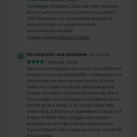
Campeggio fantastico vicino alla città! Avevamo
le bici e usare il tunnel o le barche era perfetto!
Città fantastica con un'incredibile quantità di
ristoranti e bar! La reception è stata
estremamente cordiale!
Tradotto da Google
Mostra originale
Ho recensito una posizione
—
12 mesi fa
Sitecode:
76590
Nessuna prenotazione per il primo fine settimana
di agosto, ma c'era disponibilità. La disposizione è
disordinata e le piazzole sono piccole. Ci sono
molti cani! I bagni e le docce hanno bisogno di
essere rinnovati e non sono sempre puliti. MA si
trova proprio su una spiaggia meravigliosa (ecco
perché gli do 4 stelle), a 30 minuti a piedi dalla
vivace città. 2 lettini e un ombrellone costavano 15
€ dopo le 13:00. Area spiaggia separata per i
proprietari di cani! 😂 Il cibo del ristorante era
buono. Il beach club La Vela era buono. 3 notti 190
€ (2 persone)