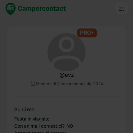
PRO+
@
evz
Membro di Campercontact dal 2024
Su di me
Festa in viaggio
:
-
Con animali domestici?
NO