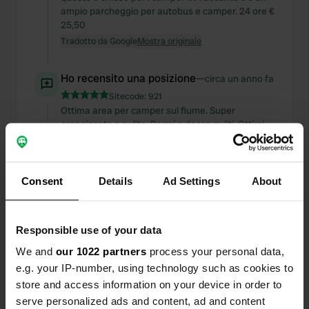
ampio parcheggio per autobus e camper. 24 ore €
25,50
Tradotto da Google
Mostra originale
Ho recensito una posizione
—
circa un anno fa
Sitecode:
921
Ottima area per camper sul fiume. Super
organizzata e pulita. Bagni e docce puliti. Ottimi
ristoranti!
Tradotto da Google
Mostra originale
Consent
Details
Ad Settings
About
Ho recensito una posizione
—
circa un anno fa
Sitecode:
1326
Parcheggio enorme, ma con resti di escrementi di
Responsible use of your data
cavallo. Elettricità disponibile, ma è saltata la
mattina. 15 minuti a piedi dai ristoranti. La
We and
our 1022 partners
process your personal data,
funzione di risciacquo del water chimico non
e.g. your IP-number, using technology such as cookies to
funziona. Non sono sicuro della capacità
store and access information on your device in order to
dell'acqua potabile. Ci è stato utile per una notte e
serve personalized ads and content, ad and content
11 €.