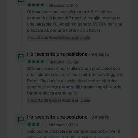
Sitecode:
25045
Ottima posizione con vista mare. Se il vostro
camper è più lungo di 7 metri, è meglio prenotare
una piazzola XL. Abbiamo pagato 35,70 € per una
piazzola XL per una notte il 30 ottobre.
Tradotto da Google
Mostra originale
Ho recensito una posizione
—
9 mesi fa
Sitecode:
109388
Ottima area camper (sulla strada principale) con
una splendida vista, vicino al pittoresco villaggio di
Potes. Piazzola e allaccio alla corrente elettrica
sono facilmente prenotabili tramite l'app P Verde.
Bagni e docce erano puliti.
Tradotto da Google
Mostra originale
Ho recensito una posizione
—
9 mesi fa
Sitecode:
99756
Solo poche piazzole per camper disponibili. Per il
resto, è un posto fantastico. Dal campeggio, si