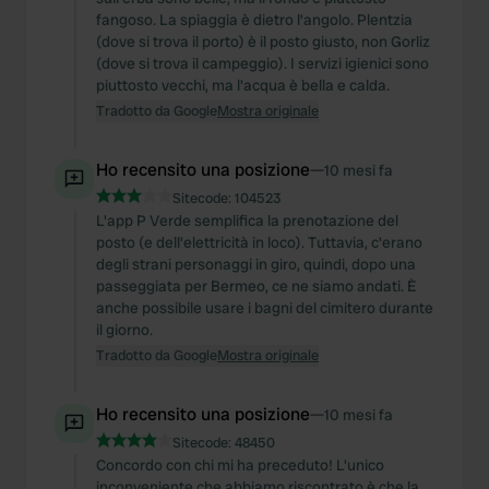
fangoso. La spiaggia è dietro l'angolo. Plentzia
(dove si trova il porto) è il posto giusto, non Gorliz
(dove si trova il campeggio). I servizi igienici sono
piuttosto vecchi, ma l'acqua è bella e calda.
Tradotto da Google
Mostra originale
Ho recensito una posizione
—
10 mesi fa
Sitecode:
104523
L'app P Verde semplifica la prenotazione del
posto (e dell'elettricità in loco). Tuttavia, c'erano
degli strani personaggi in giro, quindi, dopo una
passeggiata per Bermeo, ce ne siamo andati. È
anche possibile usare i bagni del cimitero durante
il giorno.
Tradotto da Google
Mostra originale
Ho recensito una posizione
—
10 mesi fa
Sitecode:
48450
Concordo con chi mi ha preceduto! L'unico
inconveniente che abbiamo riscontrato è che la