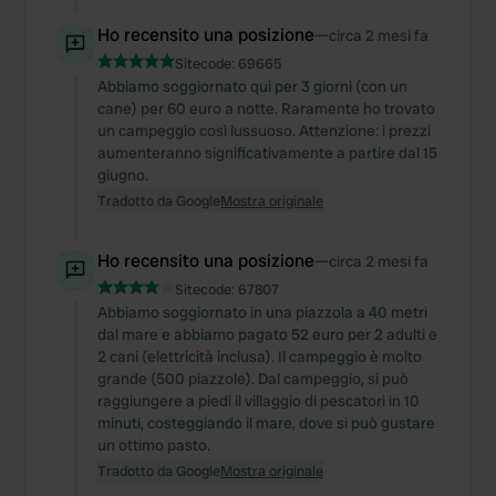
Ho recensito una posizione
—
circa 2 mesi fa
Sitecode:
69665
Abbiamo soggiornato qui per 3 giorni (con un
cane) per 60 euro a notte. Raramente ho trovato
un campeggio così lussuoso. Attenzione: i prezzi
aumenteranno significativamente a partire dal 15
giugno.
Tradotto da Google
Mostra originale
Ho recensito una posizione
—
circa 2 mesi fa
Sitecode:
67807
Abbiamo soggiornato in una piazzola a 40 metri
dal mare e abbiamo pagato 52 euro per 2 adulti e
2 cani (elettricità inclusa). Il campeggio è molto
grande (500 piazzole). Dal campeggio, si può
raggiungere a piedi il villaggio di pescatori in 10
minuti, costeggiando il mare, dove si può gustare
un ottimo pasto.
Tradotto da Google
Mostra originale