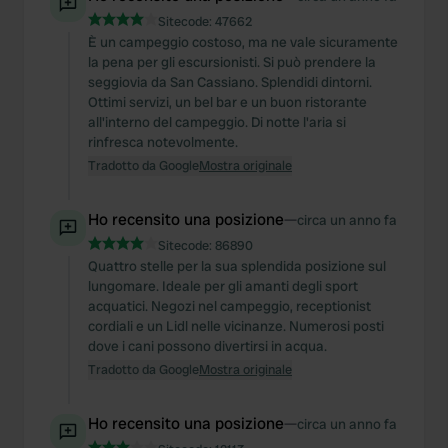
Sitecode:
47662
È un campeggio costoso, ma ne vale sicuramente
la pena per gli escursionisti. Si può prendere la
seggiovia da San Cassiano. Splendidi dintorni.
Ottimi servizi, un bel bar e un buon ristorante
all'interno del campeggio. Di notte l'aria si
rinfresca notevolmente.
Tradotto da Google
Mostra originale
Ho recensito una posizione
—
circa un anno fa
Sitecode:
86890
Quattro stelle per la sua splendida posizione sul
lungomare. Ideale per gli amanti degli sport
acquatici. Negozi nel campeggio, receptionist
cordiali e un Lidl nelle vicinanze. Numerosi posti
dove i cani possono divertirsi in acqua.
Tradotto da Google
Mostra originale
Ho recensito una posizione
—
circa un anno fa