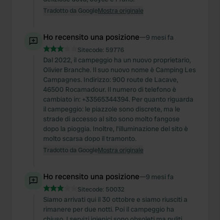
Tradotto da Google
Mostra originale
Ho recensito una posizione
—
9 mesi fa
Sitecode:
59776
Dal 2022, il campeggio ha un nuovo proprietario,
Olivier Branche. Il suo nuovo nome è Camping Les
Campagnes. Indirizzo: 900 route de Lacave,
46500 Rocamadour. Il numero di telefono è
cambiato in: +33565344394. Per quanto riguarda
il campeggio: le piazzole sono discrete, ma le
strade di accesso al sito sono molto fangose
dopo la pioggia. Inoltre, l'illuminazione del sito è
molto scarsa dopo il tramonto.
Tradotto da Google
Mostra originale
Ho recensito una posizione
—
9 mesi fa
Sitecode:
50032
Siamo arrivati qui il 30 ottobre e siamo riusciti a
rimanere per due notti. Poi il campeggio ha
chiuso. I servizi igienici sono obsoleti ma puliti.