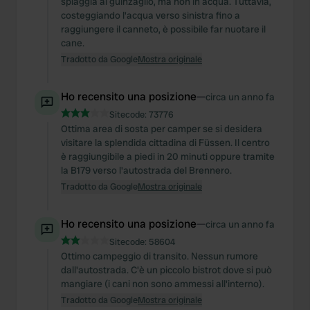
spiaggia al guinzaglio, ma non in acqua. Tuttavia,
costeggiando l'acqua verso sinistra fino a
raggiungere il canneto, è possibile far nuotare il
cane.
Tradotto da Google
Mostra originale
Ho recensito una posizione
—
circa un anno fa
Sitecode:
73776
Ottima area di sosta per camper se si desidera
visitare la splendida cittadina di Füssen. Il centro
è raggiungibile a piedi in 20 minuti oppure tramite
la B179 verso l'autostrada del Brennero.
Tradotto da Google
Mostra originale
Ho recensito una posizione
—
circa un anno fa
Sitecode:
58604
Ottimo campeggio di transito. Nessun rumore
dall'autostrada. C'è un piccolo bistrot dove si può
mangiare (i cani non sono ammessi all'interno).
Tradotto da Google
Mostra originale