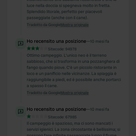
luce nella doccia si spegneva molto in fretta.
Splendido litorale, perfetto per piacevoli
passeggiate (anche con il cane).
Tradotto da Google
Mostra originale
Ho recensito una posizione
—
10 mesi fa
Sitecode:
94978
Ottimo campeggio. L'unico neo è il terreno
sabbioso, che si trasforma in una pozzanghera di
fango quando piove. C'è un piccolo ristorante in
loco e un panificio nelle vicinanze. La spiaggia è
raggiungibile a piedi, ed è possibile anche portarci
a spasso il cane.
Tradotto da Google
Mostra originale
Ho recensito una posizione
—
10 mesi fa
Sitecode:
67985
Il campeggio è spazioso, ma ci sono mancati i
servizi igienici. La zona circostante è bellissima; si
possono fare infinite passeggiate lungo il fiume.