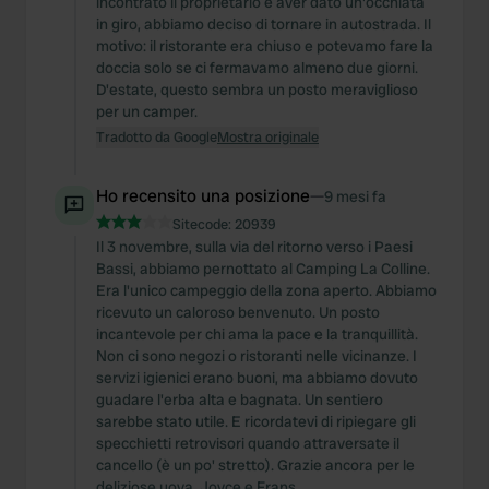
incontrato il proprietario e aver dato un'occhiata
in giro, abbiamo deciso di tornare in autostrada. Il
motivo: il ristorante era chiuso e potevamo fare la
doccia solo se ci fermavamo almeno due giorni.
D'estate, questo sembra un posto meraviglioso
per un camper.
Tradotto da Google
Mostra originale
Ho recensito una posizione
—
9 mesi fa
Sitecode:
20939
Il 3 novembre, sulla via del ritorno verso i Paesi
Bassi, abbiamo pernottato al Camping La Colline.
Era l'unico campeggio della zona aperto. Abbiamo
ricevuto un caloroso benvenuto. Un posto
incantevole per chi ama la pace e la tranquillità.
Non ci sono negozi o ristoranti nelle vicinanze. I
servizi igienici erano buoni, ma abbiamo dovuto
guadare l'erba alta e bagnata. Un sentiero
sarebbe stato utile. E ricordatevi di ripiegare gli
specchietti retrovisori quando attraversate il
cancello (è un po' stretto). Grazie ancora per le
deliziose uova, Joyce e Frans.