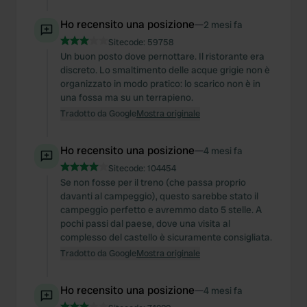
Ho recensito una posizione
—
2 mesi fa
Sitecode:
59758
Un buon posto dove pernottare. Il ristorante era
discreto. Lo smaltimento delle acque grigie non è
organizzato in modo pratico: lo scarico non è in
una fossa ma su un terrapieno.
Tradotto da Google
Mostra originale
Ho recensito una posizione
—
4 mesi fa
Sitecode:
104454
Se non fosse per il treno (che passa proprio
davanti al campeggio), questo sarebbe stato il
campeggio perfetto e avremmo dato 5 stelle. A
pochi passi dal paese, dove una visita al
complesso del castello è sicuramente consigliata.
Tradotto da Google
Mostra originale
Ho recensito una posizione
—
4 mesi fa