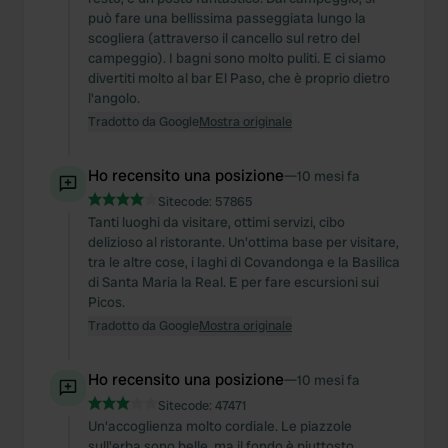
può fare una bellissima passeggiata lungo la
scogliera (attraverso il cancello sul retro del
campeggio). I bagni sono molto puliti. E ci siamo
divertiti molto al bar El Paso, che è proprio dietro
l'angolo.
Tradotto da Google
Mostra originale
Ho recensito una posizione
—
10 mesi fa
Sitecode:
57865
Tanti luoghi da visitare, ottimi servizi, cibo
delizioso al ristorante. Un'ottima base per visitare,
tra le altre cose, i laghi di Covandonga e la Basilica
di Santa Maria la Real. E per fare escursioni sui
Picos.
Tradotto da Google
Mostra originale
Ho recensito una posizione
—
10 mesi fa
Sitecode:
47471
Un'accoglienza molto cordiale. Le piazzole
sull'erba sono belle, ma il fondo è piuttosto