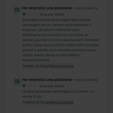
Ho recensito una posizione
—
circa 2 mesi fa
Sitecode:
58699
Sconsiglio vivamente di raggiungere questo
campeggio con un camper semi-integrato o
integrato. Gli ultimi 5 chilometri sono
estremamente pericolosi se si incontra un
camion, perché non c'è modo di evitarli. Al nostro
arrivo, siamo stati accolti in modo molto scortese
perché a quanto pare avevamo percorso un po'
troppa strada. Siamo tornati indietro
immediatamente.
Tradotto da Google
Mostra originale
Ho recensito una posizione
—
circa 2 mesi fa
Sitecode:
106931
Un buon posto per parcheggiare il camper, ma
niente di più.
Tradotto da Google
Mostra originale