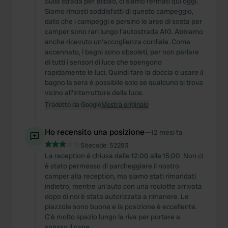
Sulla strada per Bilbao, ci siamo fermati qui oggi.
Siamo rimasti soddisfatti di questo campeggio,
dato che i campeggi e persino le aree di sosta per
camper sono rari lungo l'autostrada A10. Abbiamo
anche ricevuto un'accoglienza cordiale. Come
accennato, i bagni sono obsoleti, per non parlare
di tutti i sensori di luce che spengono
rapidamente le luci. Quindi fare la doccia o usare il
bagno la sera è possibile solo se qualcuno si trova
vicino all'interruttore della luce.
Tradotto da Google
Mostra originale
Ho recensito una posizione
—
12 mesi fa
Sitecode:
52293
La reception è chiusa dalle 12:00 alle 15:00. Non ci
è stato permesso di parcheggiare il nostro
camper alla reception, ma siamo stati rimandati
indietro, mentre un'auto con una roulotte arrivata
dopo di noi è stata autorizzata a rimanere. Le
piazzole sono buone e la posizione è eccellente.
C'è molto spazio lungo la riva per portare a
spasso il cane.