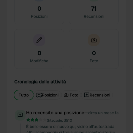
0
71
Posizioni
Recensioni
0
0
Modifiche
Foto
Cronologia delle attività
Tutto
Posizioni
Foto
Recensioni
Ho recensito una posizione
—
circa un mese fa
Sitecode:
3510
È bello essere di nuovo qui, vicino all'autostrada
A61. Il campeggio si trova vicino al centro storico