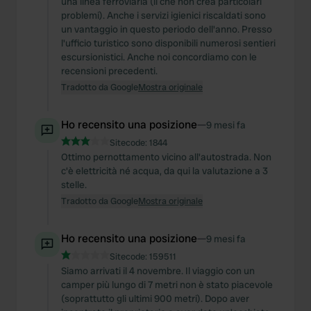
una linea ferroviaria (il che non crea particolari
We also share information about your use of our site with
problemi). Anche i servizi igienici riscaldati sono
our social media, advertising and analytics partners who
un vantaggio in questo periodo dell'anno. Presso
may combine it with other information that you’ve
l'ufficio turistico sono disponibili numerosi sentieri
provided to them or that they’ve collected from your use
escursionistici. Anche noi concordiamo con le
of their services.
recensioni precedenti.
Tradotto da Google
Mostra originale
Ho recensito una posizione
—
9 mesi fa
Sitecode:
1844
Ottimo pernottamento vicino all'autostrada. Non
c'è elettricità né acqua, da qui la valutazione a 3
stelle.
Tradotto da Google
Mostra originale
Ho recensito una posizione
—
9 mesi fa
Sitecode:
159511
Siamo arrivati il 4 novembre. Il viaggio con un
camper più lungo di 7 metri non è stato piacevole
(soprattutto gli ultimi 900 metri). Dopo aver