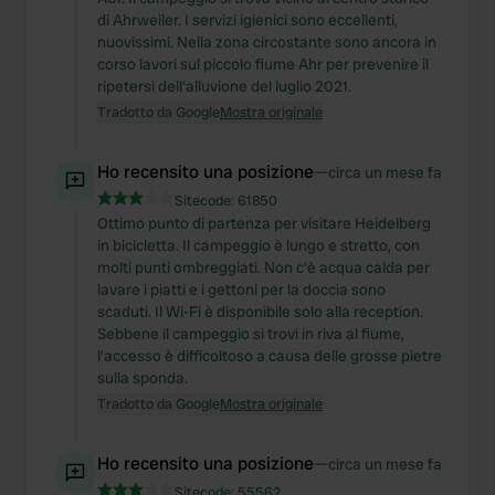
di Ahrweiler. I servizi igienici sono eccellenti,
nuovissimi. Nella zona circostante sono ancora in
corso lavori sul piccolo fiume Ahr per prevenire il
ripetersi dell'alluvione del luglio 2021.
Tradotto da Google
Mostra originale
Ho recensito una posizione
—
circa un mese fa
Sitecode:
61850
Ottimo punto di partenza per visitare Heidelberg
in bicicletta. Il campeggio è lungo e stretto, con
molti punti ombreggiati. Non c'è acqua calda per
lavare i piatti e i gettoni per la doccia sono
scaduti. Il Wi-Fi è disponibile solo alla reception.
Sebbene il campeggio si trovi in riva al fiume,
l'accesso è difficoltoso a causa delle grosse pietre
sulla sponda.
Tradotto da Google
Mostra originale
Ho recensito una posizione
—
circa un mese fa
Sitecode:
55562