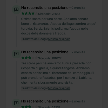
Ho recensito una posizione
—
2 mesi fa
Sitecode:
28513
Ottima sosta per una notte. Abbiamo cenato
bene al ristorante. L'acqua del lago sembra un po'
torbida. Servizi igienici puliti, ma l'acqua nelle
docce delle donne era fredda.
Tradotto da Google
Mostra originale
Ho recensito una posizione
—
2 mesi fa
Sitecode:
101622
Tre stelle perché avevamo l'unica piazzola non
ricoperta di ghiaia, e quindi fangosa. Abbiamo
cenato benissimo al ristorante del campeggio. Si
può prendere l'autobus per il centro di Lubiana,
che merita sicuramente una visita.
Tradotto da Google
Mostra originale
Ho recensito una posizione
—
2 mesi fa
Sitecode:
24238