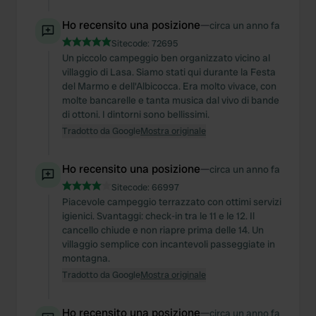
Ho recensito una posizione
—
circa un anno fa
Sitecode:
72695
Un piccolo campeggio ben organizzato vicino al
villaggio di Lasa. Siamo stati qui durante la Festa
del Marmo e dell'Albicocca. Era molto vivace, con
molte bancarelle e tanta musica dal vivo di bande
di ottoni. I dintorni sono bellissimi.
Tradotto da Google
Mostra originale
Ho recensito una posizione
—
circa un anno fa
Sitecode:
66997
Piacevole campeggio terrazzato con ottimi servizi
igienici. Svantaggi: check-in tra le 11 e le 12. Il
cancello chiude e non riapre prima delle 14. Un
villaggio semplice con incantevoli passeggiate in
montagna.
Tradotto da Google
Mostra originale
Ho recensito una posizione
—
circa un anno fa