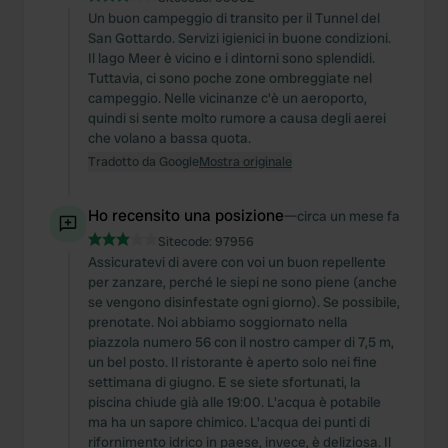
Un buon campeggio di transito per il Tunnel del
San Gottardo. Servizi igienici in buone condizioni.
Il lago Meer è vicino e i dintorni sono splendidi.
Tuttavia, ci sono poche zone ombreggiate nel
campeggio. Nelle vicinanze c'è un aeroporto,
quindi si sente molto rumore a causa degli aerei
che volano a bassa quota.
Tradotto da Google
Mostra originale
Ho recensito una posizione
—
circa un mese fa
Sitecode:
97956
Assicuratevi di avere con voi un buon repellente
per zanzare, perché le siepi ne sono piene (anche
se vengono disinfestate ogni giorno). Se possibile,
prenotate. Noi abbiamo soggiornato nella
piazzola numero 56 con il nostro camper di 7,5 m,
un bel posto. Il ristorante è aperto solo nei fine
settimana di giugno. E se siete sfortunati, la
piscina chiude già alle 19:00. L'acqua è potabile
ma ha un sapore chimico. L'acqua dei punti di
rifornimento idrico in paese, invece, è deliziosa. Il