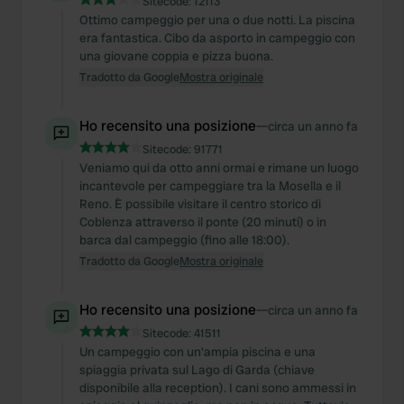
Sitecode:
12113
Ottimo campeggio per una o due notti. La piscina
era fantastica. Cibo da asporto in campeggio con
una giovane coppia e pizza buona.
Tradotto da Google
Mostra originale
Ho recensito una posizione
—
circa un anno fa
Sitecode:
91771
Veniamo qui da otto anni ormai e rimane un luogo
incantevole per campeggiare tra la Mosella e il
Reno. È possibile visitare il centro storico di
Coblenza attraverso il ponte (20 minuti) o in
barca dal campeggio (fino alle 18:00).
Tradotto da Google
Mostra originale
Ho recensito una posizione
—
circa un anno fa
Sitecode:
41511
Un campeggio con un'ampia piscina e una
spiaggia privata sul Lago di Garda (chiave
disponibile alla reception). I cani sono ammessi in