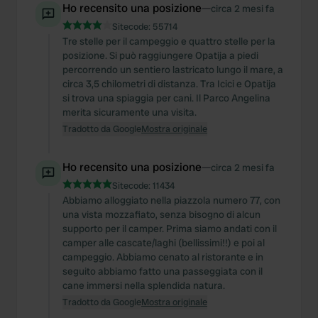
Ho recensito una posizione
—
circa 2 mesi fa
Sitecode:
55714
Tre stelle per il campeggio e quattro stelle per la
posizione. Si può raggiungere Opatija a piedi
percorrendo un sentiero lastricato lungo il mare, a
circa 3,5 chilometri di distanza. Tra Icici e Opatija
si trova una spiaggia per cani. Il Parco Angelina
merita sicuramente una visita.
Tradotto da Google
Mostra originale
Ho recensito una posizione
—
circa 2 mesi fa
Sitecode:
11434
Abbiamo alloggiato nella piazzola numero 77, con
una vista mozzafiato, senza bisogno di alcun
supporto per il camper. Prima siamo andati con il
camper alle cascate/laghi (bellissimi!!) e poi al
campeggio. Abbiamo cenato al ristorante e in
seguito abbiamo fatto una passeggiata con il
cane immersi nella splendida natura.
Tradotto da Google
Mostra originale