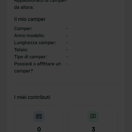
Appassionato di camper
-
da allora
:
Il mio camper
Camper
:
-
Anno modello
:
-
Lunghezza camper
:
-
Telaio
:
-
Tipo di camper
:
-
Possiedi o affittare un
-
camper?
I miei contributi
0
3