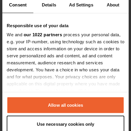
Consent
Details
Ad Settings
About
Responsible use of your data
We and
our 1022 partners
process your personal data,
e.g. your IP-number, using technology such as cookies to
store and access information on your device in order to
serve personalized ads and content, ad and content
measurement, audience research and services
development. You have a choice in who uses your data
Aggiunta una foto a una
più di 6 anni
—
and for what purposes. Your privacy choices are only
posizione
fa
applicable on this digital property where you have made
your choices. You can change or withdraw your consent
any time from the Cookie Declaration or by clicking on
the Privacy trigger icon.
Allow all cookies
If you allow, we would also like to:
Use necessary cookies only
Collect information about your geographical location