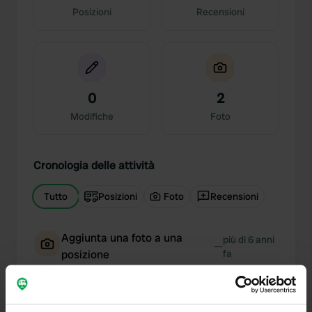
Posizioni
Recensioni
0
2
Modifiche
Foto
Cronologia delle attività
Tutto
Posizioni
Foto
Recensioni
Aggiunta una foto a una
più di 6 anni
—
posizione
fa