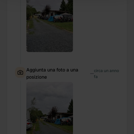
Find out more about how your personal data is processed
and set your preferences in the
details section
.
We use cookies to personalise content and ads, to
provide social media features and to analyse our traffic.
We also share information about your use of our site with
our social media, advertising and analytics partners who
may combine it with other information that you’ve
provided to them or that they’ve collected from your use
of their services.
Aggiunta una foto a una
circa un anno
—
posizione
fa