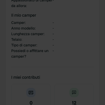
Appassionato di camper
-
da allora
:
Il mio camper
Camper
:
-
Anno modello
:
-
Lunghezza camper
:
-
Telaio
:
-
Tipo di camper
:
-
Possiedi o affittare un
-
camper?
I miei contributi
0
12