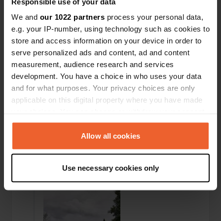
Responsible use of your data
igienici sono molto buoni e puliti. Siamo rimasti
molto soddisfatti.
We and
our 1022 partners
process your personal data,
Tradotto da Google
Mostra originale
e.g. your IP-number, using technology such as cookies to
store and access information on your device in order to
Ho recensito una posizione
—
circa 2 mesi fa
serve personalized ads and content, ad and content
Sitecode:
49957
measurement, audience research and services
Eravamo di passaggio diretti in Croazia e
development. You have a choice in who uses your data
abbiamo trovato il campeggio tramite l'app per
and for what purposes. Your privacy choices are only
camper. Il contatto via email è stato molto
applicable on this digital property where you have made
cordiale. Dopo aver versato un acconto, la
your choices. You can change or withdraw your consent
piazzola è stata prenotata. Sul posto era tutto
perfetto.
any time from the Cookie Declaration or by clicking on
Tradotto da Google
Mostra originale
the Privacy trigger icon.
Allow all cookies
If you allow, we would also like to:
Aggiunta una foto a una
circa un anno
—
Use necessary cookies only
posizione
fa
Collect information about your geographical location
which can be accurate to within several meters
Identify your device by actively scanning it for
specific characteristics (fingerprinting)