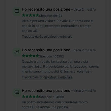
Ho recensito una posizione
—
circa 2 mesi fa
Sitecode:
95164
Ideale per una visita a Plovdiv. Prenotazione e
check-in completamente contactless tramite
codice QR.
Tradotto da Google
Mostra originale
Ho recensito una posizione
—
circa 2 mesi fa
Sitecode:
103992
Questo è un posto fantastico con una vista
meravigliosa. Il proprietario parla tedesco. I servizi
igienici sono molto puliti. Ci tornerei volentieri.
Tradotto da Google
Mostra originale
Ho recensito una posizione
—
circa 2 mesi fa
Sitecode:
104000
Un posto incantevole con proprietari molto
cordiali. C'è anche una piscina. ...