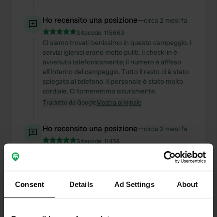
Ho recensito una posizione
—
circa 2 mesi fa
Sitecode:
115663
Ci siamo trovati benissimo in questo campeggio. I
servizi igienici erano molto puliti. Il check-in è
avvenuto telefonicamente; il numero è affisso
all'interno del campeggio. Tutto il resto ci è stato
spiegato al telefono. Il personale è stato molto
cordiale. Ci torneremmo sicuramente.
Tradotto da Google
Mostra originale
Ho recensito una posizione
—
circa 2 mesi fa
Sitecode:
11434
Un punto di osservazione perfetto per ammirare
le cascate. C'è un bus navetta che porta
direttamente all'Ingresso 1. Parte alle 9:00, ma
purtroppo i cani non sono ammessi. Il campeggio
Consent
Details
Ad Settings
About
è molto grande, ma trovare un posto
pianeggiante può essere un po' complicato. Una
volta trovato, però, tutto è fantastico. I servizi