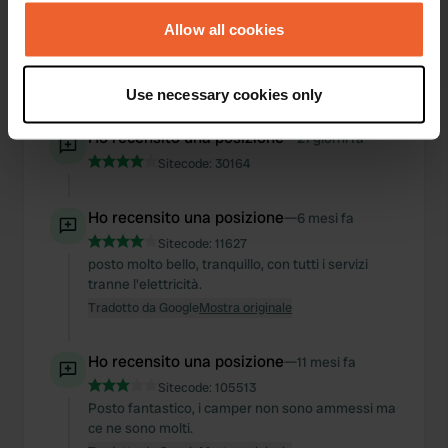
falava inglês. Sem condições de despejos, quer
any time from the Cookie Declaration or by clicking on
águas sujas quer água limpa, péssimo sistema.
the Privacy trigger icon.
Allow all cookies
Os caixotes estão mais acima mas não é bem
visível do local.
If you allow, we would also like to:
Tradotto da Google
Mostra originale
Use necessary cookies only
Collect information about your geographical location
which can be accurate to within several meters
Ho recensito una posizione
—
21 giorni fa
Identify your device by actively scanning it for
Sitecode:
30164
specific characteristics (fingerprinting)
Find out more about how your personal data is processed
Ho recensito una posizione
—
6 mesi fa
and set your preferences in the
details section
.
Sitecode:
11627
posto molto bello, tranquillo, con tutti i servizi
We use cookies to personalise content and ads, to
tranne l'elettricità.
provide social media features and to analyse our traffic.
Tradotto da Google
Mostra originale
We also share information about your use of our site with
our social media, advertising and analytics partners who
Ho recensito una posizione
—
11 mesi fa
may combine it with other information that you’ve
Sitecode:
105513
provided to them or that they’ve collected from your use
Posto fantastico, i camper non sono ammessi ma
of their services.
ce ne sono molti.