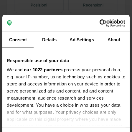
Posizioni
Recensioni
Consent
Details
Ad Settings
About
0
0
Modifiche
Foto
Responsible use of your data
Cronologia delle attività
We and
our 1022 partners
process your personal data,
e.g. your IP-number, using technology such as cookies to
Tutto
Posizioni
Foto
Recensioni
store and access information on your device in order to
serve personalized ads and content, ad and content
measurement, audience research and services
Ho recensito una posizione
—
16 giorni fa
development. You have a choice in who uses your data
Sitecode:
55924
and for what purposes. Your privacy choices are only
Péssima experiência, o responsável veio cobrar
applicable on this digital property where you have made
os 20€ sem sequer falar, com o ATM na mão, não
Answereu a uma única questão, não sei se não
your choices. You can change or withdraw your consent