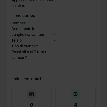
Appassionato di camper
-
da allora
:
Il mio camper
Camper
:
-
Anno modello
:
-
Lunghezza camper
:
-
Telaio
:
-
Tipo di camper
:
-
Possiedi o affittare un
-
camper?
I miei contributi
0
4