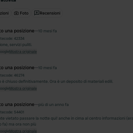
zioni
Foto
Recensioni
to una posizione
—
10 mesi fa
itecode:
42334
ne, servizi puliti.
Google
Mostra originale
to una posizione
—
10 mesi fa
itecode:
46274
è chiuso definitivamente. Ora è un deposito di materiali edili.
Google
Mostra originale
to una posizione
—
più di un anno fa
itecode:
54401
 vietato passare la notte qui! anche in cima al centro informazioni (era 
 fa) ma ora non più
Google
Mostra originale