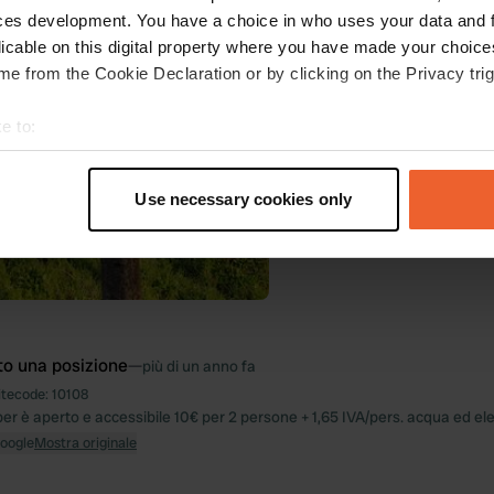
più di un anno fa
ces development. You have a choice in who uses your data and 
licable on this digital property where you have made your choic
e from the Cookie Declaration or by clicking on the Privacy trig
e to:
t your geographical location which can be accurate to within sev
tively scanning it for specific characteristics (fingerprinting)
Use necessary cookies only
 personal data is processed and set your preferences in the
det
e content and ads, to provide social media features and to analy
 our site with our social media, advertising and analytics partn
 provided to them or that they’ve collected from your use of their
to una posizione
—
più di un anno fa
itecode:
10108
er è aperto e accessibile 10€ per 2 persone + 1,65 IVA/pers. acqua ed elet
Google
Mostra originale