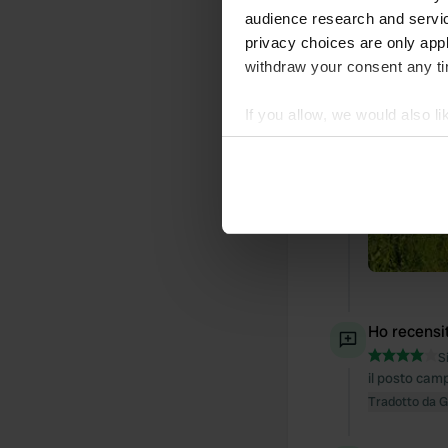
audience research and servi
privacy choices are only app
withdraw your consent any tim
If you allow, we would also lik
Collect information abou
Identify your device by ac
Find out more about how your
We use cookies to personalis
information about your use of
other information that you’ve
Ho recensi
S
il posto camp
Tradotto da 