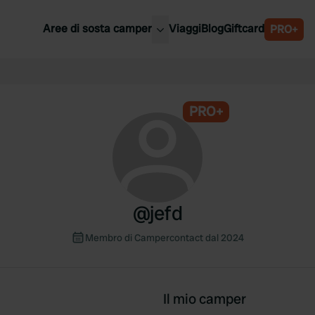
Aree di sosta camper
Viaggi
Blog
Giftcard
PRO+
ori aree di sosta camper
Belgio
Slovenia
a
PRO+
Austria
a
Svezia
nia
Svizzera
Bassi
@
jefd
Membro di Campercontact dal 2024
Il mio camper