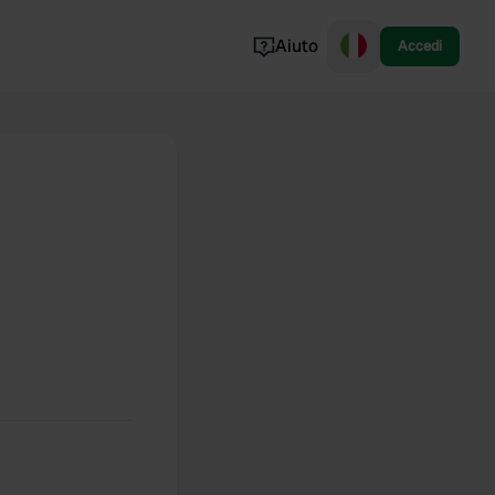
Aiuto
Accedi
Norvegia
Portogallo
Danimarca
Croazia
Mostra tutto...