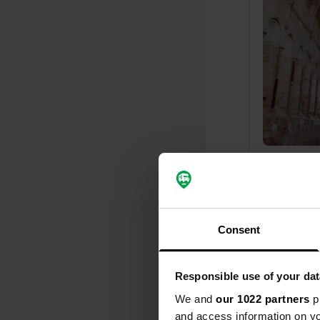
Ho recensi
S
I camper sono
Consent
dell'acqua è
A proposito, 
pomeriggio e
Responsible use of your dat
Tradotto da 
We and
our 1022 partners
pr
and access information on yo
Aggiunta u