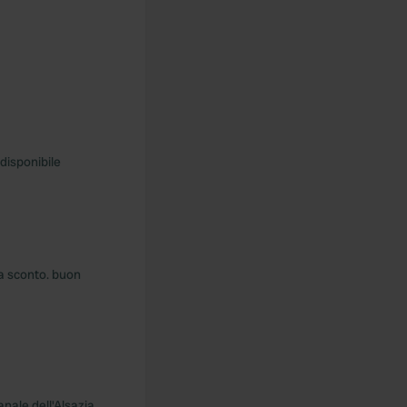
disponibile
ra sconto. buon
anale dell'Alsazia