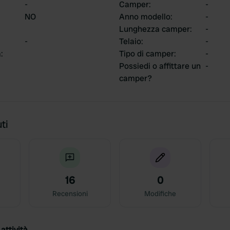
-
Camper
:
-
NO
Anno modello
:
-
Lunghezza camper
:
-
-
Telaio
:
-
a
:
Tipo di camper
:
-
Possiedi o affittare un
-
camper?
ti
16
0
Recensioni
Modifiche
attività