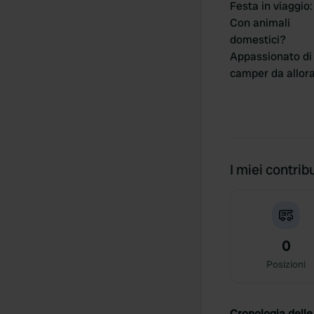
Festa in viaggio
:
Con animali
domestici?
Appassionato di
camper da allor
I miei contribu
0
Posizioni
Cronologia delle 