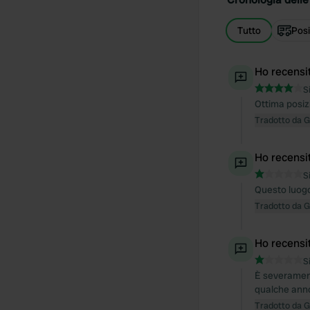
Tutto
Posi
Ho recensi
S
Ottima posizio
Tradotto da 
Ho recensi
S
Questo luogo 
Tradotto da 
Ho recensi
S
È severamente
qualche anno
Tradotto da 