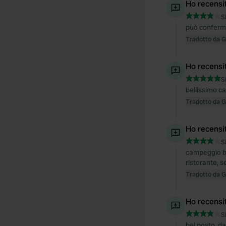
Ho recensi
S
può conferm
Tradotto da 
Ho recensi
S
bellissimo c
Tradotto da 
Ho recensi
S
campeggio be
ristorante, s
Tradotto da 
Ho recensi
S
bel posto. da