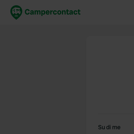
Prenota ora
Migli
Italia
Italia
Spagna
Spagn
Francia
Franci
Germania
Germa
Prenotazione sicura (EN)
Paesi 
Mostra tutto...
Su di me