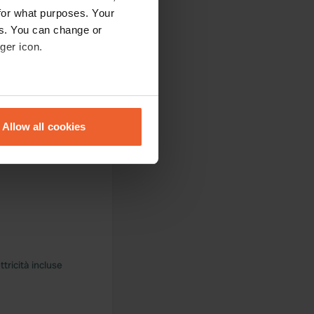
for what purposes. Your
es. You can change or
ger icon.
eral meters
Allow all cookies
ails section
.
se our traffic. We also share
ers who may combine it with
 services.
tricità incluse