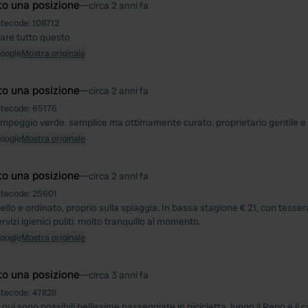
to una posizione
—
circa 2 anni fa
itecode:
108712
are tutto questo
Google
Mostra originale
to una posizione
—
circa 2 anni fa
itecode:
65176
ampeggio verde. semplice ma ottimamente curato. proprietario gentile e 
Google
Mostra originale
to una posizione
—
circa 2 anni fa
itecode:
25601
llo e ordinato, proprio sulla spiaggia. In bassa stagione € 21, con tesse
ervizi igienici puliti. molto tranquillo al momento.
Google
Mostra originale
to una posizione
—
circa 3 anni fa
itecode:
47828
 qui sono possibili bellissime passeggiate in bicicletta, lungo il Reno e il c