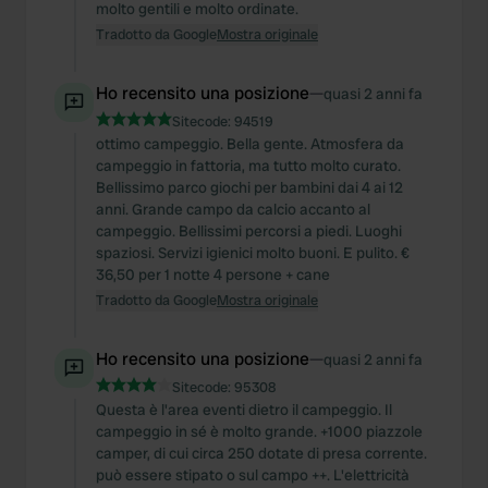
molto gentili e molto ordinate.
provided to them or that they’ve collected from your use
Tradotto da Google
Mostra originale
of their services.
Ho recensito una posizione
—
quasi 2 anni fa
Sitecode:
94519
ottimo campeggio. Bella gente. Atmosfera da
campeggio in fattoria, ma tutto molto curato.
Bellissimo parco giochi per bambini dai 4 ai 12
anni. Grande campo da calcio accanto al
campeggio. Bellissimi percorsi a piedi. Luoghi
spaziosi. Servizi igienici molto buoni. E pulito. €
36,50 per 1 notte 4 persone + cane
Tradotto da Google
Mostra originale
Ho recensito una posizione
—
quasi 2 anni fa
Sitecode:
95308
Questa è l'area eventi dietro il campeggio. Il
campeggio in sé è molto grande. +1000 piazzole
camper, di cui circa 250 dotate di presa corrente.
può essere stipato o sul campo ++. L'elettricità