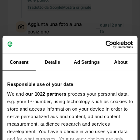
ed è pulito.
Tradotto da Google
Mostra originale
Aggiunta una foto a una
quasi 2 anni
—
posizione
fa
Consent
Details
Ad Settings
About
Responsible use of your data
We and
our 1022 partners
process your personal data,
e.g. your IP-number, using technology such as cookies to
store and access information on your device in order to
serve personalized ads and content, ad and content
measurement, audience research and services
development. You have a choice in who uses your data
Ho recensito una posizione
—
quasi 2 anni fa
and for what purposes. Your privacy choices are only