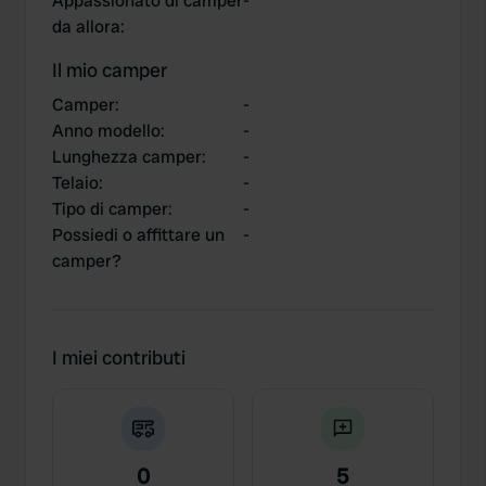
Appassionato di camper
-
da allora
:
Il mio camper
Camper
:
-
Anno modello
:
-
Lunghezza camper
:
-
Telaio
:
-
Tipo di camper
:
-
Possiedi o affittare un
-
camper?
I miei contributi
0
5