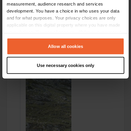
measurement, audience research and services
development. You have a choice in who uses your data
and for what purposes. Your privacy choices are only
applicable on this digital property where you have made
your choices. You can change or withdraw your consent
any time from the Cookie Declaration or by clicking on
the Privacy trigger icon.
Aggiunta una foto a una
Allow all cookies
più di 6 anni
—
posizione
fa
If you allow, we would also like to:
Use necessary cookies only
Collect information about your geographical location
which can be accurate to within several meters
Identify your device by actively scanning it for
specific characteristics (fingerprinting)
Find out more about how your personal data is processed
and set your preferences in the
details section
.
We use cookies to personalise content and ads, to
provide social media features and to analyse our traffic.