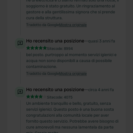
né di elettricità e ci siamo fermati solo una notte, il
soggiorno è stato gratuito. Un ringraziamento al
gestore e alla gentilissima signora che si prende
cura della struttura.
Tradotto da Google
Mostra originale
Ho recensito una posizione
—
quasi 3 anni fa
Sitecode:
8994
bel posto. purtroppo al momento servizi igienici e
acqua non sono disponibili a causa di possibile
contaminazione.
Tradotto da Google
Mostra originale
Ho recensito una posizione
—
circa 4 anni fa
Sitecode:
4075
Un ambiente tranquillo e bello, gratuito, senza
servizi igienici. Questo posto è una buona sosta
congratulazioni alla comunità locale per aver
fornito questo servizio. Potrebbe avere bisogno di
cure amorevoli ma nessuna lamentela da parte