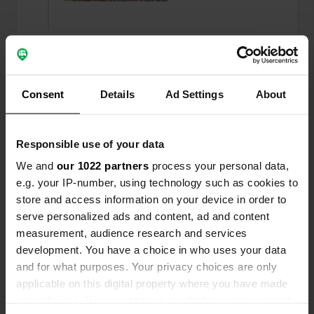
Aggiunta una foto a una
più di 6 anni
—
posizione
fa
Consent
Details
Ad Settings
About
Responsible use of your data
We and
our 1022 partners
process your personal data,
e.g. your IP-number, using technology such as cookies to
store and access information on your device in order to
serve personalized ads and content, ad and content
measurement, audience research and services
development. You have a choice in who uses your data
and for what purposes. Your privacy choices are only
applicable on this digital property where you have made
Aggiunta una foto a una
più di 6 anni
—
your choices. You can change or withdraw your consent
posizione
fa