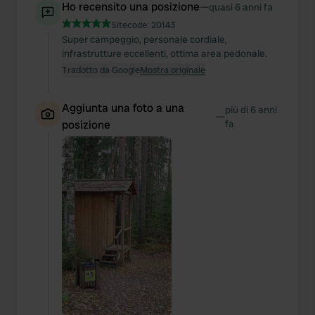
Ho recensito una posizione
—
quasi 6 anni fa
Sitecode:
20143
Super campeggio, personale cordiale,
infrastrutture eccellenti, ottima area pedonale.
Tradotto da Google
Mostra originale
Aggiunta una foto a una
più di 6 anni
—
posizione
fa