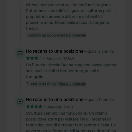
Ottimo posto dove stare. Anche fuori stagione.
Potrebbe essere difficile guidare sull'erba però. Il
proprietario prevede di fornire elettricità il
prossimo anno. Disponibile acqua di sorgente
fresca.
Tradotto da Google
Mostra originale
Ho recensito una posizione
—
quasi 7 anni fa
Sitecode:
78349
Un P. molto piccolo Buona stagione bassa quando
solo pochi locali lo frequentano, quindi è
tranquillo.
Tradotto da Google
Mostra originale
Ho recensito una posizione
—
quasi 7 anni fa
Sitecode:
71051
Strutture semplici ma funzionanti. Un ottimo
posto dove stare per visitare Riga. I proprietari
fanno davvero di tutto per farti sentire a casa. La
navetta per la fermata dell'autobus (e ritorno) ha