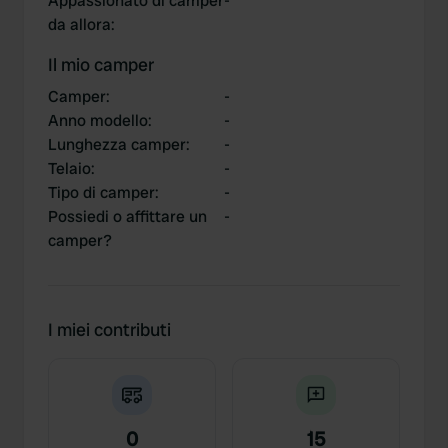
Appassionato di camper
-
da allora
:
Il mio camper
Camper
:
-
Anno modello
:
-
Lunghezza camper
:
-
Telaio
:
-
Tipo di camper
:
-
Possiedi o affittare un
-
camper?
I miei contributi
0
15