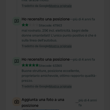
mia. Grazie molto.
Tradotto da Google
Mostra originale
Ho recensito una posizione
—
più di 4 anni fa
Sitecode:
47963
mal rovinato. 25€ incl. elettricità. bagni delle
donne smantellati! L'unico punto positivo è che è
sulla linea dell'autobus.
Tradotto da Google
Mostra originale
Ho recensito una posizione
—
più di 4 anni fa
Sitecode:
63365
Buone strutture, posizione eccellente,
proprietario amichevole, ottimo rapporto qualità-
prezzo.
Tradotto da Google
Mostra originale
Aggiunta una foto a una
più di 4 anni
—
posizione
fa