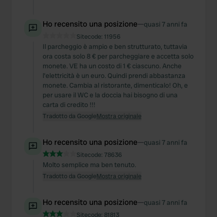
Ho recensito una posizione
—
quasi 7 anni fa
Sitecode:
11956
Il parcheggio è ampio e ben strutturato, tuttavia
ora costa solo 8 € per parcheggiare e accetta solo
monete. VE ha un costo di 1 € ciascuno. Anche
l'elettricità è un euro. Quindi prendi abbastanza
monete. Cambia al ristorante, dimenticalo! Oh, e
per usare il WC e la doccia hai bisogno di una
carta di credito !!!
Tradotto da Google
Mostra originale
Ho recensito una posizione
—
quasi 7 anni fa
Sitecode:
78636
Molto semplice ma ben tenuto.
Tradotto da Google
Mostra originale
Ho recensito una posizione
—
quasi 7 anni fa
Sitecode:
81813