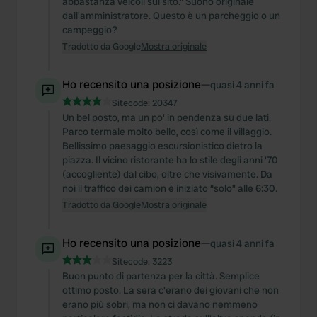
abbastanza veicoli sul sito." Suono originale
dall'amministratore. Questo è un parcheggio o un
campeggio?
Tradotto da Google
Mostra originale
Ho recensito una posizione
—
quasi 4 anni fa
Sitecode:
20347
Un bel posto, ma un po' in pendenza su due lati.
Parco termale molto bello, così come il villaggio.
Bellissimo paesaggio escursionistico dietro la
piazza. Il vicino ristorante ha lo stile degli anni '70
(accogliente) dal cibo, oltre che visivamente. Da
noi il traffico dei camion è iniziato “solo” alle 6:30.
Tradotto da Google
Mostra originale
Ho recensito una posizione
—
quasi 4 anni fa
Sitecode:
3223
Buon punto di partenza per la città. Semplice
ottimo posto. La sera c'erano dei giovani che non
erano più sobri, ma non ci davano nemmeno