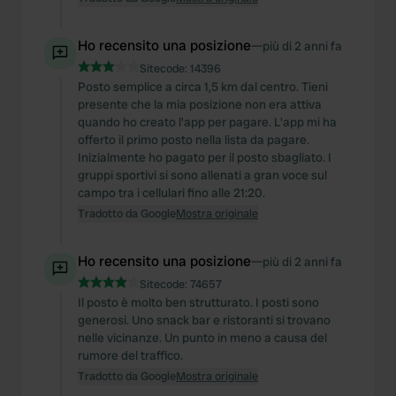
Ho recensito una posizione
—
più di 2 anni fa
Sitecode:
14396
Posto semplice a circa 1,5 km dal centro. Tieni
presente che la mia posizione non era attiva
quando ho creato l'app per pagare. L'app mi ha
offerto il primo posto nella lista da pagare.
Inizialmente ho pagato per il posto sbagliato. I
gruppi sportivi si sono allenati a gran voce sul
campo tra i cellulari fino alle 21:20.
Tradotto da Google
Mostra originale
Ho recensito una posizione
—
più di 2 anni fa
Sitecode:
74657
Il posto è molto ben strutturato. I posti sono
generosi. Uno snack bar e ristoranti si trovano
nelle vicinanze. Un punto in meno a causa del
rumore del traffico.
Tradotto da Google
Mostra originale