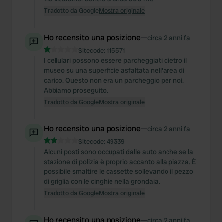
Tradotto da Google
Mostra originale
Ho recensito una posizione
—
circa 2 anni fa
Sitecode:
115571
I cellulari possono essere parcheggiati dietro il
museo su una superficie asfaltata nell'area di
carico. Questo non era un parcheggio per noi.
Abbiamo proseguito.
Tradotto da Google
Mostra originale
Ho recensito una posizione
—
circa 2 anni fa
Sitecode:
49339
Alcuni posti sono occupati dalle auto anche se la
stazione di polizia è proprio accanto alla piazza. È
possibile smaltire le cassette sollevando il pezzo
di griglia con le cinghie nella grondaia.
Tradotto da Google
Mostra originale
Ho recensito una posizione
—
circa 2 anni fa