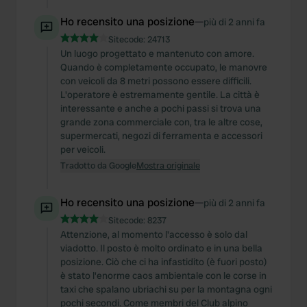
Ho recensito una posizione
—
più di 2 anni fa
Sitecode:
24713
Un luogo progettato e mantenuto con amore.
Quando è completamente occupato, le manovre
con veicoli da 8 metri possono essere difficili.
L'operatore è estremamente gentile. La città è
interessante e anche a pochi passi si trova una
grande zona commerciale con, tra le altre cose,
supermercati, negozi di ferramenta e accessori
per veicoli.
Tradotto da Google
Mostra originale
Ho recensito una posizione
—
più di 2 anni fa
Sitecode:
8237
Attenzione, al momento l'accesso è solo dal
viadotto. Il posto è molto ordinato e in una bella
posizione. Ciò che ci ha infastidito (è fuori posto)
è stato l'enorme caos ambientale con le corse in
taxi che spalano ubriachi su per la montagna ogni
pochi secondi. Come membri del Club alpino