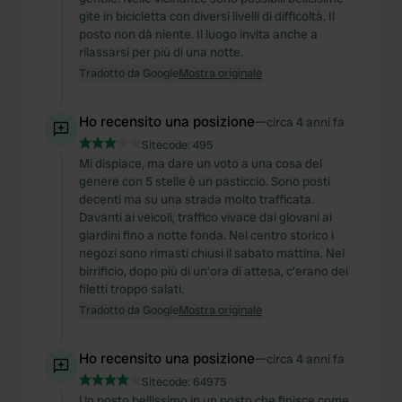
gite in bicicletta con diversi livelli di difficoltà. Il
posto non dà niente. Il luogo invita anche a
rilassarsi per più di una notte.
Tradotto da Google
Mostra originale
Ho recensito una posizione
—
circa 4 anni fa
Sitecode:
495
Mi dispiace, ma dare un voto a una cosa del
genere con 5 stelle è un pasticcio. Sono posti
decenti ma su una strada molto trafficata.
Davanti ai veicoli, traffico vivace dai giovani ai
giardini fino a notte fonda. Nel centro storico i
negozi sono rimasti chiusi il sabato mattina. Nel
birrificio, dopo più di un'ora di attesa, c'erano dei
filetti troppo salati.
Tradotto da Google
Mostra originale
Ho recensito una posizione
—
circa 4 anni fa
Sitecode:
64975
Un posto bellissimo in un posto che finisce come