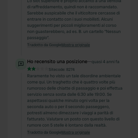
Lo slot superiore è proprio accanto a una ventola
di raffreddamento, quindi non è raccomandato.
Sarebbe auspicabile che il viticoltore cercasse di
entrare in contatto con i suoi mobilisti. Alcuni
suggerimenti per piccoli miglioramenti al corso
non guasterebbero, ad es. B. un cartello "Nessun
passaggio".
Tradotto da Google
Mostra originale
Ho recensito una posizione
—
quasi 4 anni fa
Sitecode:
8274
Raramente ho visto un tale disordine ambientale
come qui. Un traghetto che è quattro volte più
rumoroso delle chiatte di passaggio e poi effettua
servizio senza sosta dalle 6:30 alle 19:00. Se
aspettassi qualche minuto ogni volta per la
seconda auto o per il secondo passeggero,
potresti almeno dimezzare i viaggi a parità di
fatturato. Valutare un posto con questo livello di
rumore con 5 stelle è lontano dalla realtà.
Tradotto da Google
Mostra originale