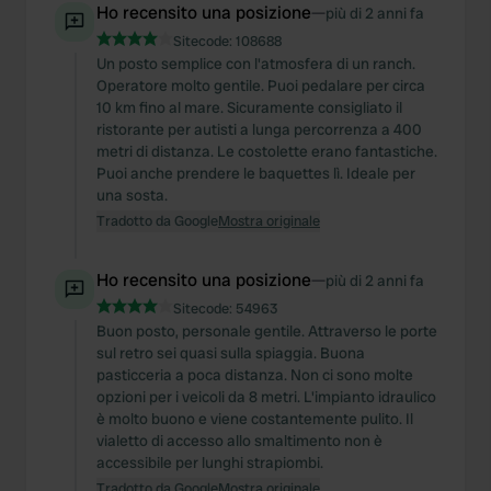
Ho recensito una posizione
—
più di 2 anni fa
Sitecode:
108688
Un posto semplice con l'atmosfera di un ranch.
Operatore molto gentile. Puoi pedalare per circa
10 km fino al mare. Sicuramente consigliato il
ristorante per autisti a lunga percorrenza a 400
metri di distanza. Le costolette erano fantastiche.
Puoi anche prendere le baquettes lì. Ideale per
una sosta.
Tradotto da Google
Mostra originale
Ho recensito una posizione
—
più di 2 anni fa
Sitecode:
54963
Buon posto, personale gentile. Attraverso le porte
sul retro sei quasi sulla spiaggia. Buona
pasticceria a poca distanza. Non ci sono molte
opzioni per i veicoli da 8 metri. L'impianto idraulico
è molto buono e viene costantemente pulito. Il
vialetto di accesso allo smaltimento non è
accessibile per lunghi strapiombi.
Tradotto da Google
Mostra originale