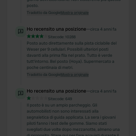
posto.
Tradotto da Google
Mostra originale
Ho recensito una posizione
—
circa 4 anni fa
Sitecode:
10288
Posto auto direttamente sulla pista ciclabile del
Weser per 9 cellulari. Possibili ulteriori posti
davanti alla prima fila nel prato. Tutto è verde
tutt'intorno. Bel posto (Hoya). Supermercato a
poche centinaia di metri.
Tradotto da Google
Mostra originale
Ho recensito una posizione
—
circa 4 anni fa
Sitecode:
649
Il posto è su un ampio parcheggio. Gli
automobilisti non sono interessati alla
segnaletica di guida applicata. La sera i giovani
piloti fanno i test delle gomme. Siamo stati
svegliati due volte dopo mezzanotte, almeno una
di proposito. Stare qui per fare acquisti durante il