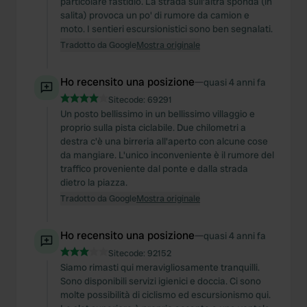
particolare fastidio. La strada sull'altra sponda (in
salita) provoca un po' di rumore da camion e
moto. I sentieri escursionistici sono ben segnalati.
Tradotto da Google
Mostra originale
Ho recensito una posizione
—
quasi 4 anni fa
Sitecode:
69291
Un posto bellissimo in un bellissimo villaggio e
proprio sulla pista ciclabile. Due chilometri a
destra c'è una birreria all'aperto con alcune cose
da mangiare. L'unico inconveniente è il rumore del
traffico proveniente dal ponte e dalla strada
dietro la piazza.
Tradotto da Google
Mostra originale
Ho recensito una posizione
—
quasi 4 anni fa
Sitecode:
92152
Siamo rimasti qui meravigliosamente tranquilli.
Sono disponibili servizi igienici e doccia. Ci sono
molte possibilità di ciclismo ed escursionismo qui.