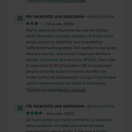
Tradotto da Google
Mostra originale
Ho recensito una posizione
—
più di 2 anni fa
Sitecode:
98334
Siamo spiacenti, chiunque dia queste cinque
stelle dovrebbe lasciarlo rivedere. Si tratta di un
ampio percorso asfaltato con segnaletica
sufficientemente grande. Nei sanitari le docce per
donne e uomini, così come i bagni per donne e
uomini, si trovano una accanto all'altra. Due volte
la sera dopo le 23 gli autobus VW sono passati
proprio accanto a noi e ci hanno accolto con
molte porte che sbattevano. Il luogo è comunque
adatto come sosta e per visitare Cartagena.
Tradotto da Google
Mostra originale
Ho recensito una posizione
—
più di 2 anni fa
Sitecode:
53602
Un buon posto con molti svernanti. Le piazzole
sono spaziose. In realtà alcuni veicoli sono
parcheggiati senza molto, il che non è molto