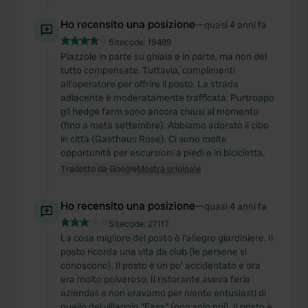
Ho recensito una posizione
—
quasi 4 anni fa
Sitecode:
19489
Piazzole in parte su ghiaia e in parte, ma non del
tutto compensate. Tuttavia, complimenti
all'operatore per offrire il posto. La strada
adiacente è moderatamente trafficata. Purtroppo
gli hedge farm sono ancora chiusi al momento
(fino a metà settembre). Abbiamo adorato il cibo
in città (Gasthaus Rose). Ci sono molte
opportunità per escursioni a piedi e in bicicletta.
Tradotto da Google
Mostra originale
Ho recensito una posizione
—
quasi 4 anni fa
Sitecode:
27117
La cosa migliore del posto è l'allegro giardiniere. Il
posto ricorda una vita da club (le persone si
conoscono). Il posto è un po' accidentato e ora
era molto polveroso. Il ristorante aveva ferie
aziendali e non eravamo per niente entusiasti di
quello del villaggio "Fass" (non solo noi). Il posto è