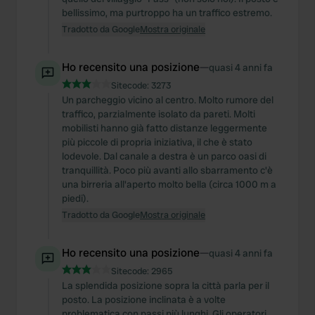
bellissimo, ma purtroppo ha un traffico estremo.
Tradotto da Google
Mostra originale
Ho recensito una posizione
—
quasi 4 anni fa
Sitecode:
3273
Un parcheggio vicino al centro. Molto rumore del
traffico, parzialmente isolato da pareti. Molti
mobilisti hanno già fatto distanze leggermente
più piccole di propria iniziativa, il che è stato
lodevole. Dal canale a destra è un parco oasi di
tranquillità. Poco più avanti allo sbarramento c'è
una birreria all'aperto molto bella (circa 1000 m a
piedi).
Tradotto da Google
Mostra originale
Ho recensito una posizione
—
quasi 4 anni fa
Sitecode:
2965
La splendida posizione sopra la città parla per il
posto. La posizione inclinata è a volte
problematica con passi più lunghi. Gli operatori