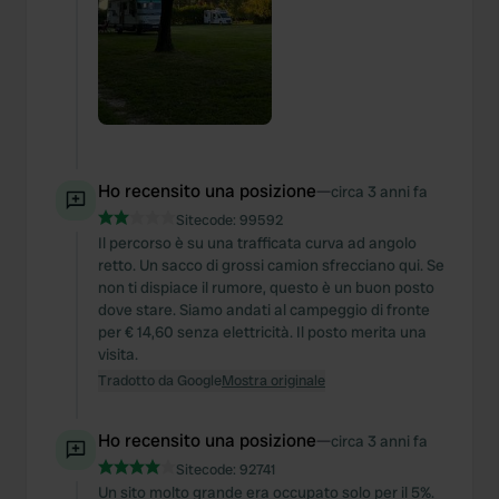
We also share information about your use of our site with
our social media, advertising and analytics partners who
may combine it with other information that you’ve
provided to them or that they’ve collected from your use
of their services.
Ho recensito una posizione
—
circa 3 anni fa
Sitecode:
99592
Il percorso è su una trafficata curva ad angolo
retto. Un sacco di grossi camion sfrecciano qui. Se
non ti dispiace il rumore, questo è un buon posto
dove stare. Siamo andati al campeggio di fronte
per € 14,60 senza elettricità. Il posto merita una
visita.
Tradotto da Google
Mostra originale
Ho recensito una posizione
—
circa 3 anni fa
Sitecode:
92741
Un sito molto grande era occupato solo per il 5%.