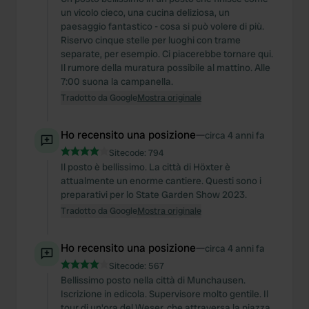
un vicolo cieco, una cucina deliziosa, un
paesaggio fantastico - cosa si può volere di più.
Riservo cinque stelle per luoghi con trame
separate, per esempio. Ci piacerebbe tornare qui.
Il rumore della muratura possibile al mattino. Alle
7:00 suona la campanella.
Tradotto da Google
Mostra originale
Ho recensito una posizione
—
circa 4 anni fa
Sitecode:
794
Il posto è bellissimo. La città di Höxter è
attualmente un enorme cantiere. Questi sono i
preparativi per lo State Garden Show 2023.
Tradotto da Google
Mostra originale
Ho recensito una posizione
—
circa 4 anni fa
Sitecode:
567
Bellissimo posto nella città di Munchausen.
Iscrizione in edicola. Supervisore molto gentile. Il
tour di un'ora del Weser, che attraversa la piazza,