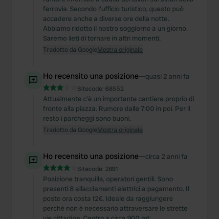
ferrovia. Secondo l'ufficio turistico, questo può
accadere anche a diverse ore della notte.
Abbiamo ridotto il nostro soggiorno a un giorno.
Saremo lieti di tornare in altri momenti.
Tradotto da Google
Mostra originale
Ho recensito una posizione
—
quasi 2 anni fa
Sitecode:
68552
Attualmente c'è un importante cantiere proprio di
fronte alla piazza. Rumore dalle 7:00 in poi. Per il
resto i parcheggi sono buoni.
Tradotto da Google
Mostra originale
Ho recensito una posizione
—
circa 2 anni fa
Sitecode:
2891
Posizione tranquilla, operatori gentili. Sono
presenti 8 allacciamenti elettrici a pagamento. Il
posto ora costa 12€. Ideale da raggiungere
perché non è necessario attraversare le strette
vie cittadine. Centro a circa 900 mt.