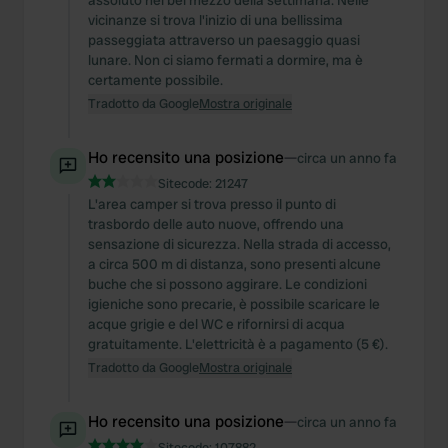
assoluto nel bel mezzo della settimana. Nelle
vicinanze si trova l'inizio di una bellissima
passeggiata attraverso un paesaggio quasi
lunare. Non ci siamo fermati a dormire, ma è
certamente possibile.
Tradotto da Google
Mostra originale
Ho recensito una posizione
—
circa un anno fa
Sitecode:
21247
L'area camper si trova presso il punto di
trasbordo delle auto nuove, offrendo una
sensazione di sicurezza. Nella strada di accesso,
a circa 500 m di distanza, sono presenti alcune
buche che si possono aggirare. Le condizioni
igieniche sono precarie, è possibile scaricare le
acque grigie e del WC e rifornirsi di acqua
gratuitamente. L'elettricità è a pagamento (5 €).
Tradotto da Google
Mostra originale
Ho recensito una posizione
—
circa un anno fa
Sitecode:
107882