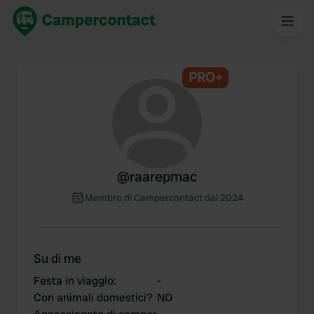
PRO+
@
raarepmac
Membro di Campercontact dal 2024
Su di me
Festa in viaggio
:
-
Con animali domestici?
NO