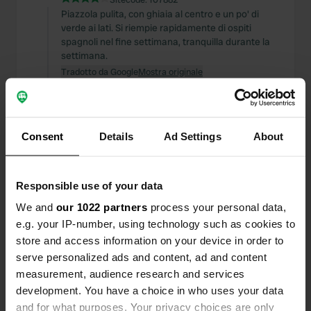
Piazzola pulita, con ghiaia al centro e un po' di
verde ai lati. Si riempie rapidamente di ospiti
spagnoli nel fine settimana, tranquilla durante la
settimana.
Tradotto da Google
Mostra originale
Ho recensito una posizione
—
più di un anno fa
Sitecode:
2261
Consent
Details
Ad Settings
About
Di per sé è una bella posizione, con ottimi servizi,
vicino al villaggio e alle piste, ma in inverno c'è
posto solo per 16 campeggiatori. E per quei 16
campeggiatori non ci sono 16 prese di corrente.
Responsible use of your data
Molte persone portano con sé uno splitter.
We and
our 1022 partners
process your personal data,
Tradotto da Google
Mostra originale
e.g. your IP-number, using technology such as cookies to
store and access information on your device in order to
Ho recensito una posizione
—
più di 2 anni fa
serve personalized ads and content, ad and content
Sitecode:
105673
measurement, audience research and services
Siamo passati il 17 marzo e il cancello era chiuso. Il
development. You have a choice in who uses your data
proprietario è venuto a dirci che non erano ancora
and for what purposes. Your privacy choices are only