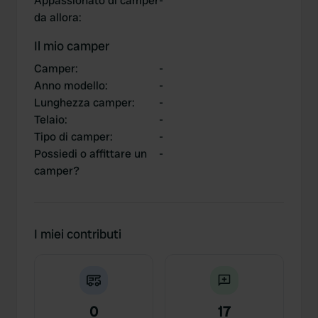
Appassionato di camper
-
da allora
:
Il mio camper
Camper
:
-
Anno modello
:
-
Lunghezza camper
:
-
Telaio
:
-
Tipo di camper
:
-
Possiedi o affittare un
-
camper?
I miei contributi
0
17