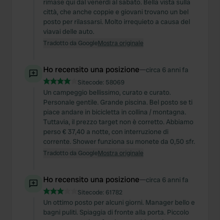
rimase qui dal venerdì al sabato. Bella vista sulla
provided to them or that they’ve collected from your use
città, che anche coppie e giovani trovano un bel
of their services.
posto per rilassarsi. Molto irrequieto a causa del
viavai delle auto.
Tradotto da Google
Mostra originale
Ho recensito una posizione
—
circa 6 anni fa
Sitecode:
58069
Un campeggio bellissimo, curato e curato.
Personale gentile. Grande piscina. Bel posto se ti
piace andare in bicicletta in collina / montagna.
Tuttavia, il prezzo target non è corretto. Abbiamo
perso € 37,40 a notte, con interruzione di
corrente. Shower funziona su monete da 0,50 sfr.
Tradotto da Google
Mostra originale
Ho recensito una posizione
—
circa 6 anni fa
Sitecode:
61782
Un ottimo posto per alcuni giorni. Manager bello e
bagni puliti. Spiaggia di fronte alla porta. Piccolo